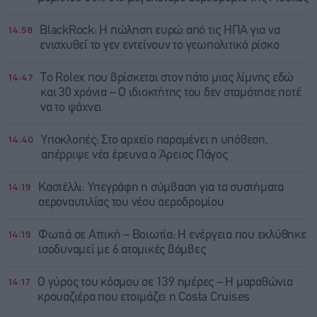
14:58
BlackRock: Η πώληση ευρώ από τις ΗΠΑ για να
ενισχυθεί το γεν εντείνουν το γεωπολιτικό ρίσκο
14:47
Το Rolex που βρίσκεται στον πάτο μιας λίμνης εδώ
και 30 χρόνια – Ο ιδιοκτήτης του δεν σταμάτησε ποτέ
να το ψάχνει
14:40
Υποκλοπές: Στο αρχείο παραμένει η υπόθεση,
απέρριψε νέα έρευνα ο Άρειος Πάγος
14:19
Καστέλλι: Υπεγράφη η σύμβαση για τα συστήματα
αεροναυτιλίας του νέου αεροδρομίου
14:19
Φωτιά σε Αττική – Βοιωτία: Η ενέργεια που εκλύθηκε
ισοδυναμεί με 6 ατομικές βόμβες
14:17
Ο γύρος του κόσμου σε 139 ημέρες – Η μαραθώνια
κρουαζιέρα που ετοιμάζει η Costa Cruises