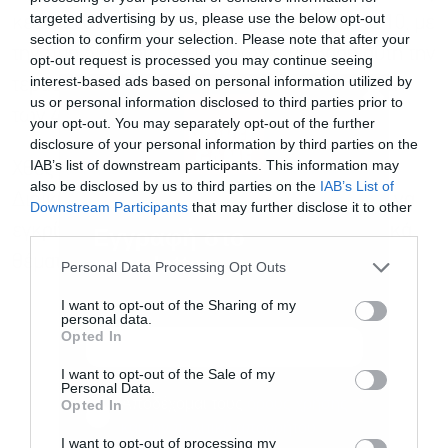
targeted advertising by us, please use the below opt-out
κεφαλαιοποίησης) έχει πολλαπλασιαστή το 10, με
section to confirm your selection. Please note that after your
την τιμή διάθεσης να κλειδώνει με βάση αυτή την
opt-out request is processed you may continue seeing
interest-based ads based on personal information utilized by
τεράστια εκδήλωση ενδιαφέροντος, στη ζώνη
us or personal information disclosed to third parties prior to
των 4 ευρώ.
your opt-out. You may separately opt-out of the further
disclosure of your personal information by third parties on the
IAB’s list of downstream participants. This information may
Χθες το βράδυ, συνεδρίασε εκ νέου το
also be disclosed by us to third parties on the
IAB’s List of
Διοικητικό Συμβούλιο του ΤΧΣ προκειμένου να
Downstream Participants
that may further disclose it to other
third parties.
εγκρίνει και να συναποφασίσει για δύο βασικά
Εγγραφή στο
newsletter
θέματα:
Personal Data Processing Opt Outs
I want to opt-out of the Sharing of my
personal data.
Opted In
I want to opt-out of the Sale of my
Personal Data.
Αποδέχομαι τους
όρους χρήσης
*
Opted In
και την πολιτική απορρήτου
I want to opt-out of processing my