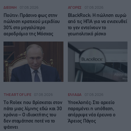
ΔΙΕΘΝΗ
07.08.2026
ΑΓΟΡΕΣ
07.08.2026
Πούτιν: Πράσινο φως στην
BlackRock: Η πώληση ευρώ
πώληση κρατικού μεριδίου
από τις ΗΠΑ για να ενισχυθεί
30% στο μεγαλύτερο
το γεν εντείνουν το
αεροδρόμιο της Μόσχας
γεωπολιτικό ρίσκο
THE ART OF LIFE
07.08.2026
ΕΛΛΑΔΑ
07.08.2026
Το Rolex που βρίσκεται στον
Υποκλοπές: Στο αρχείο
πάτο μιας λίμνης εδώ και 30
παραμένει η υπόθεση,
χρόνια – Ο ιδιοκτήτης του
απέρριψε νέα έρευνα ο
δεν σταμάτησε ποτέ να το
Άρειος Πάγος
ψάχνει