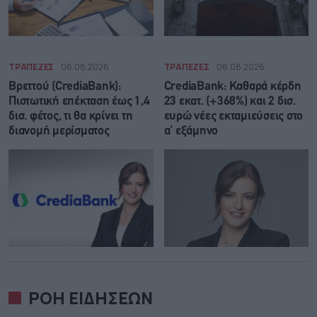
ΤΡΑΠΕΖΕΣ
06.08.2026
ΤΡΑΠΕΖΕΣ
06.08.2026
Βρεττού (CrediaBank):
CrediaBank: Καθαρά κέρδη
Πιστωτική επέκταση έως 1,4
23 εκατ. (+368%) και 2 δισ.
δισ. φέτος, τι θα κρίνει τη
ευρώ νέες εκταμιεύσεις στο
διανομή μερίσματος
α’ εξάμηνο
ΡΟΗ ΕΙΔΗΣΕΩΝ