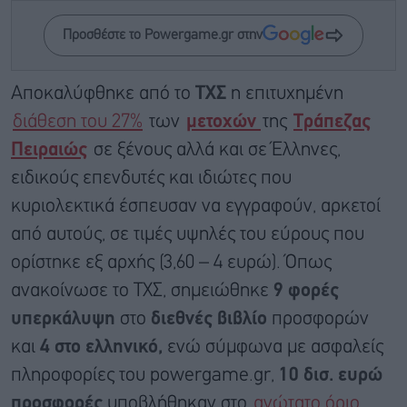
Προσθέστε το Powergame.gr στην
Αποκαλύφθηκε από το
ΤΧΣ
η επιτυχημένη
διάθεση του 27%
των
μετοχών
της
Τράπεζας
Πειραιώς
σε ξένους αλλά και σε Έλληνες,
ειδικούς επενδυτές και ιδιώτες που
κυριολεκτικά έσπευσαν να εγγραφούν, αρκετοί
από αυτούς, σε τιμές υψηλές του εύρους που
ορίστηκε εξ αρχής (3,60 – 4 ευρώ). Όπως
ανακοίνωσε το ΤΧΣ, σημειώθηκε
9 φορές
υπερκάλυψη
στο
διεθνές βιβλίο
προσφορών
και
4 στο ελληνικό,
ενώ σύμφωνα με ασφαλείς
πληροφορίες του powergame.gr,
10 δισ. ευρώ
προσφορές
υποβλήθηκαν στο
ανώτατο όριο