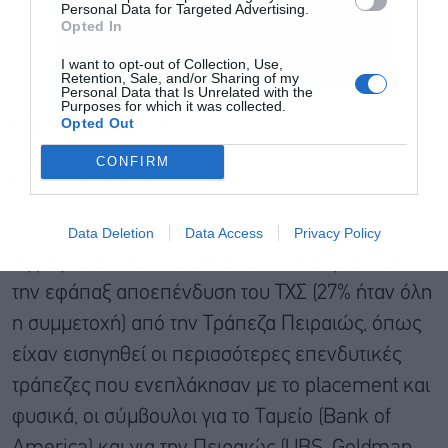
Personal Data for Targeted Advertising.
Εγγραφή
Opted In
I want to opt-out of Collection, Use,
Retention, Sale, and/or Sharing of my
Personal Data that Is Unrelated with the
Purposes for which it was collected.
Opted Out
Την τιμή διάθεσης
CONFIRM
Την επιλογή των μετόχων
Δύο εξίσου σημαντικές παράμετροι που θα
Data Deletion
Data Access
Privacy Policy
σφραγίσουν την έκδοση αυτή, που σηματοδοτεί
την εφάπαξ αποεπένδυση του ΤΧΣ (27% ήταν όλη
η συμμετοχή) από την Τράπεζα Πειραιώς, όπως
είχαν εισηγηθεί οι περισσότερες επενδυτικές
τράπεζες που ενεπλάκησαν με το placement και
φυσικά, οι σύμβουλοι για το Ταμείο (Bank of