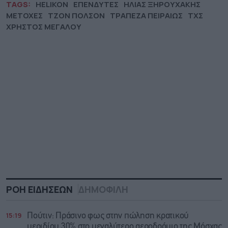
TAGS:
HELIKON
ΕΠΕΝΔΥΤΕΣ
ΗΛΙΑΣ ΞΗΡΟΥΧΑΚΗΣ
ΜΕΤΟΧΕΣ
ΤΖΟΝ ΠΟΛΣΟΝ
ΤΡΑΠΕΖΑ ΠΕΙΡΑΙΩΣ
ΤΧΣ
ΧΡΗΣΤΟΣ ΜΕΓΑΛΟΥ
ΡΟΗ ΕΙΔΗΣΕΩΝ
ΔΗΜΟΦΙΛΗ
15:19
Πούτιν: Πράσινο φως στην πώληση κρατικού
μεριδίου 30% στο μεγαλύτερο αεροδρόμιο της Μόσχας