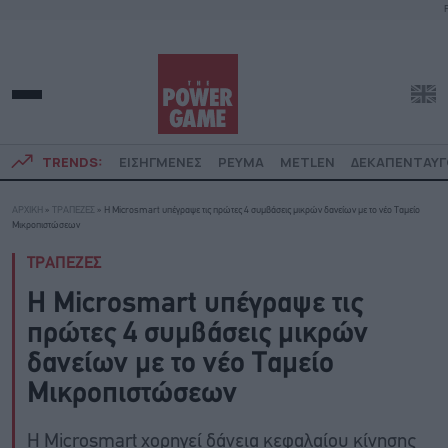
F
TRENDS:
ΕΙΣΗΓΜΕΝΕΣ
ΡΕΥΜΑ
METLEN
ΔΕΚΑΠΕΝΤΑΥ
ΑΡΧΙΚΗ
»
ΤΡΑΠΕΖΕΣ
»
Η Microsmart υπέγραψε τις πρώτες 4 συμβάσεις μικρών δανείων με το νέο Ταμείο
Μικροπιστώσεων
ΤΡΑΠΕΖΕΣ
Η Microsmart υπέγραψε τις
πρώτες 4 συμβάσεις μικρών
δανείων με το νέο Ταμείο
Μικροπιστώσεων
Η Microsmart χορηγεί δάνεια κεφαλαίου κίνησης