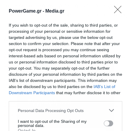
-οπουδήποτε και αν βρίσκεται- να προχωρήσει
PowerGame.gr -
Media.gr
σε αίτηση δανείου με βάση το επιχειρηματικό της
σχέδιο.
If you wish to opt-out of the sale, sharing to third parties, or
processing of your personal or sensitive information for
targeted advertising by us, please use the below opt-out
Διαβάστε επίσης
section to confirm your selection. Please note that after your
opt-out request is processed you may continue seeing
Σπίτι μου ΙΙ: Εγκρίθηκαν 4.356 δάνεια ύψους 520
interest-based ads based on personal information utilized by
us or personal information disclosed to third parties prior to
εκατ. ευρώ
your opt-out. You may separately opt-out of the further
disclosure of your personal information by third parties on the
ΔΝΤ για Ελλάδα: Βλέπει ανάπτυξη, συνιστά
IAB’s list of downstream participants. This information may
also be disclosed by us to third parties on the
IAB’s List of
συγκράτηση σε μισθούς Δημοσίου & συντάξεις
Downstream Participants
that may further disclose it to other
third parties.
Εγγραφή στο
Μητσοτάκης: Κανείς δεν μπορεί να ωφεληθεί
newsletter
Personal Data Processing Opt Outs
από έναν γενικευμένο εμπορικό πόλεμο
I want to opt-out of the Sharing of my
personal data.
Opted In