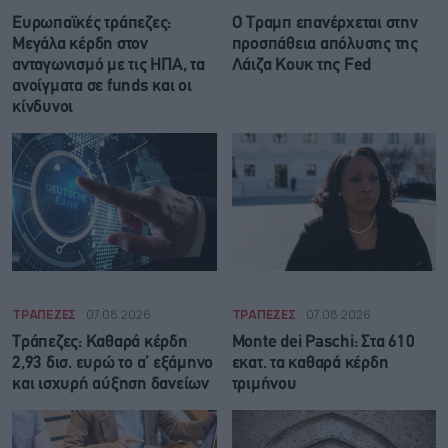
Ευρωπαϊκές τράπεζες:
Ο Τραμπ επανέρχεται στην
Μεγάλα κέρδη στον
προσπάθεια απόλυσης της
ανταγωνισμό με τις ΗΠΑ, τα
Λάιζα Κουκ της Fed
ανοίγματα σε funds και οι
κίνδυνοι
ΤΡΑΠΕΖΕΣ
07.08.2026
ΤΡΑΠΕΖΕΣ
07.08.2026
Τράπεζες: Καθαρά κέρδη
Monte dei Paschi: Στα 610
2,93 δισ. ευρώ το α’ εξάμηνο
εκατ. τα καθαρά κέρδη
και ισχυρή αύξηση δανείων
τριμήνου