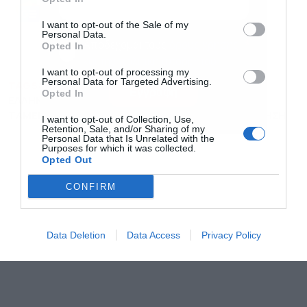
Ακολουθήστε το Powergame.gr στο
Google
για άμεση και έγκυρη οικονομική
News
I want to opt-out of the Sale of my
Personal Data.
ενημέρωση!
Αποδέχομαι τους
όρους χρήσης
*
Opted In
και την πολιτική απορρήτου
I want to opt-out of processing my
Personal Data for Targeted Advertising.
TAGS:
ΔΑΝΕΙΑ
Εγγραφή
Opted In
ΕΛΛΗΝΙΚΗ ΑΝΑΠΤΥΞΙΑΚΗ ΤΡΑΠΕΖΑ (HDB)
ΤΑΜΕΙΟ ΜΙΚΡΟΠΙΣΤΩΣΕΩΝ
ΤΕΠΙΧ
ΧΡΗΜΑΤΟΔΟΤΗΣΗ
I want to opt-out of Collection, Use,
Retention, Sale, and/or Sharing of my
Personal Data that Is Unrelated with the
Purposes for which it was collected.
Opted Out
CONFIRM
Data Deletion
Data Access
Privacy Policy