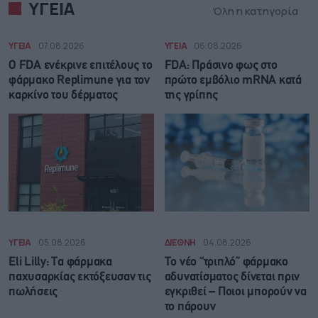
ΥΓΕΙΑ
Όλη η κατηγορία
ΥΓΕΙΑ
07.08.2026
ΥΓΕΙΑ
06.08.2026
Ο FDA ενέκρινε επιτέλους το
FDA: Πράσινο φως στο
φάρμακο Replimune για τον
πρώτο εμβόλιο mRNA κατά
καρκίνο του δέρματος
της γρίπης
ΥΓΕΙΑ
05.08.2026
ΔΙΕΘΝΗ
04.08.2026
Eli Lilly: Τα φάρμακα
Το νέο “τριπλό” φάρμακο
παχυσαρκίας εκτόξευσαν τις
αδυνατίσματος δίνεται πριν
πωλήσεις
εγκριθεί – Ποιοι μπορούν να
το πάρουν