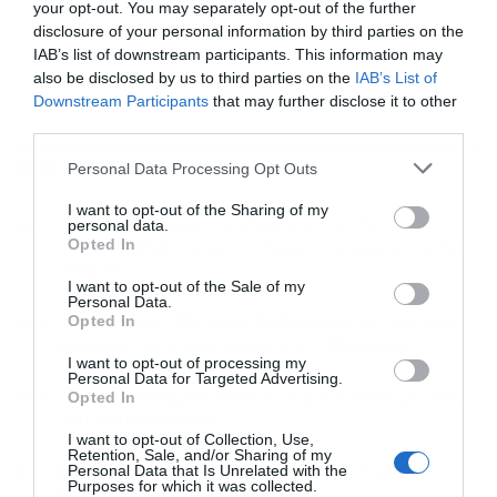
your opt-out. You may separately opt-out of the further
disclosure of your personal information by third parties on the
IAB’s list of downstream participants. This information may
also be disclosed by us to third parties on the
IAB’s List of
Downstream Participants
that may further disclose it to other
third parties.
ΡΟΗ ΕΙΔΗΣΕΩΝ
ΔΗΜΟΦΙΛΗ
Personal Data Processing Opt Outs
I want to opt-out of the Sharing of my
12:43
Κατηγορηματικός ο Χαρδαλιάς ότι δεν θα
personal data.
Opted In
εγκατασταθούν ανεμογεννήτριες στα καμένα της Δυτ.
Αττικής
I want to opt-out of the Sale of my
Personal Data.
12:15
Opted In
Το εφέ Νόλαν στην τουριστική οικονομία: Ποιο νησί
βουλιάζει χάρη στην τρέλα με την “Οδύσσεια”
I want to opt-out of processing my
Personal Data for Targeted Advertising.
12:05
Ρωσικές δυνάμεις έπληξαν φορτηγό πλοίο με όπλα
Opted In
στη Μαύρη Θάλασσα
I want to opt-out of Collection, Use,
Retention, Sale, and/or Sharing of my
11:12
Personal Data that Is Unrelated with the
Ο Πούτιν “δοκιμάζει” το ΝΑΤΟ: Οι ΗΠΑ βλέπουν
Purposes for which it was collected.
χτύπημα ακόμα και “πριν το 2027”