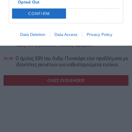
Opted Out
10:45
Πυρκαγιά στη Δυτ. Αττική: Η επόμενη μέρα έχει
CONFIRM
ξεκινήσει – Προστασία εδαφών, αντιπλημμυρικά,
αποκατάσταση
Data Deletion
Data Access
Privacy Policy
10:26
Πληρωμές από e-ΕΦΚΑ και ΔΥΠΑ για την περίοδο 10
έως 14 Αυγούστου: Ποιους αφορούν
10:18
Ο όμιλος ΙΟΝ του Ανδρ. Πινιατάρο είχε προβλήματα με
ιδιοκτήτες ακινήτων για καθυστερούμενα ενοίκια
ΟΛΕΣ ΟΙ ΕΙΔΗΣΕΙΣ