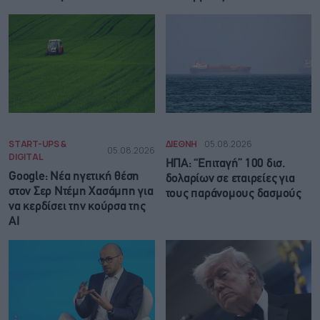
START-UPS &
ΔΙΕΘΝΗ
05.08.2026
05.08.2026
DIGITAL
ΗΠΑ: “Επιταγή” 100 δισ.
Google: Νέα ηγετική θέση
δολαρίων σε εταιρείες για
στον Σερ Ντέμη Χασάμπη για
τους παράνομους δασμούς
να κερδίσει την κούρσα της
ΑΙ