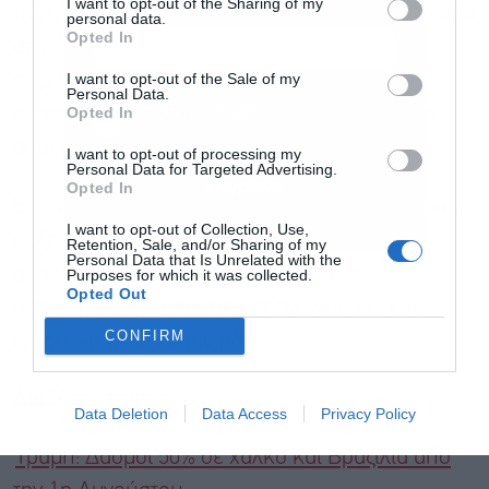
I want to opt-out of the Sharing of my
της ζήτησης πετρελαίου ανέρχεται κατά μέσο όρο
personal data.
Opted In
σε 0,97 εκατομμύρια βαρέλια την ημέρα,
I want to opt-out of the Sale of my
σύμφωνα με την πρόβλεψή μας για 1
Personal Data.
Αποδέχομαι τους
όρους χρήσης
*
Opted In
εκατομμύριο βαρέλια την ημέρα», ανέφερε η
και την πολιτική απορρήτου
σημείωση.
I want to opt-out of processing my
Personal Data for Targeted Advertising.
Εγγραφή
Opted In
Επιπλέον, υπάρχουν αμφιβολίες ότι η πρόσφατη
I want to opt-out of Collection, Use,
αύξηση των ποσοστώσεων παραγωγής που
Retention, Sale, and/or Sharing of my
Personal Data that Is Unrelated with the
ανακοίνωσε ο ΟΠΕΚ+ θα οδηγήσει σε
Purposes for which it was collected.
Opted Out
πραγματική αύξηση της παραγωγής, καθώς
CONFIRM
ορισμένα μέλη έχουν ήδη
Διαβάστε επίσης
Data Deletion
Data Access
Privacy Policy
Τραμπ: Δασμοί 50% σε χαλκό και Βραζιλία από