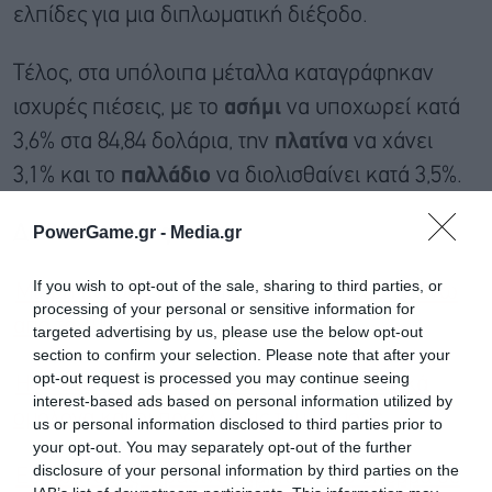
ελπίδες για μια διπλωματική διέξοδο.
Τέλος, στα υπόλοιπα μέταλλα καταγράφηκαν
ισχυρές πιέσεις, με το
ασήμι
να υποχωρεί κατά
3,6% στα 84,84 δολάρια, την
πλατίνα
να χάνει
3,1% και το
παλλάδιο
να διολισθαίνει κατά 3,5%.
PowerGame.gr -
Media.gr
Διαβάστε επίσης
If you wish to opt-out of the sale, sharing to third parties, or
Μικρή άνοδος για το πετρέλαιο, σταθερά πάνω
processing of your personal or sensitive information for
από τα 100 δολάρια
targeted advertising by us, please use the below opt-out
section to confirm your selection. Please note that after your
opt-out request is processed you may continue seeing
Η άνοδος των αποδόσεων στα αμερικανικά
interest-based ads based on personal information utilized by
ομόλογα και οι προκλήσεις του Γουόρς
us or personal information disclosed to third parties prior to
your opt-out. You may separately opt-out of the further
disclosure of your personal information by third parties on the
Ευρωαγορές: Πράσινο ταμπλό με το βλέμμα σε