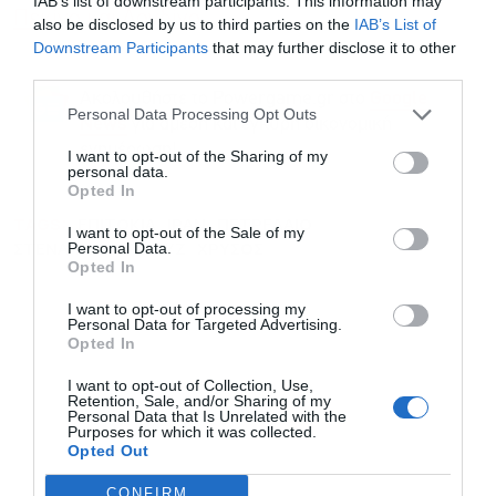
IAB’s list of downstream participants. This information may
Πεκίνο και Λονδίνο
also be disclosed by us to third parties on the
IAB’s List of
Downstream Participants
that may further disclose it to other
third parties.
Ακολουθήστε το Powergame.gr στο
Google
Personal Data Processing Opt Outs
για άμεση και έγκυρη οικονομική
News
ενημέρωση!
I want to opt-out of the Sharing of my
personal data.
Opted In
TAGS:
ΕΠΙΤΟΚΙΑ
ΙΡΑΝ
ΠΕΤΡΕΛΑΙΟ
I want to opt-out of the Sale of my
ΣΤΕΝΑ ΤΟΥ ΟΡΜΟΥΖ
ΧΡΥΣΟΣ
Personal Data.
Opted In
I want to opt-out of processing my
Personal Data for Targeted Advertising.
Opted In
I want to opt-out of Collection, Use,
Retention, Sale, and/or Sharing of my
Personal Data that Is Unrelated with the
Purposes for which it was collected.
Opted Out
CONFIRM