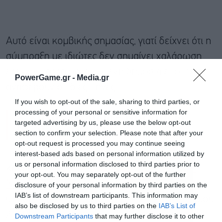
Αυτό είναι κομβικής σημασίας, γιατί δείχνει ότι η
σύμπραξη με ιδιώτες δεν σημαίνει χαλάρωση
ελέγχου, αλλά οργανωμένη δημόσια εποπτεία,
PowerGame.gr -
Media.gr
αναφέρουν οι ίδιες πηγές.
If you wish to opt-out of the sale, sharing to third parties, or
processing of your personal or sensitive information for
2. Κατασκευάζω – Νοικιάζω
targeted advertising by us, please use the below opt-out
(Build to Rent)
section to confirm your selection. Please note that after your
opt-out request is processed you may continue seeing
Παράλληλα, αναμένεται μέσα στο ερχόμενο
interest-based ads based on personal information utilized by
us or personal information disclosed to third parties prior to
καλοκαίρι το νέο πρόγραμμα
Κατασκευάζω-
your opt-out. You may separately opt-out of the further
Νοικιάζω
(σ.σ. έχει λάβει το πράσινο φως του
disclosure of your personal information by third parties on the
IAB’s list of downstream participants. This information may
υπουργικού συμβουλίου από τα τέλη Ιανουαρίου
also be disclosed by us to third parties on the
IAB’s List of
2026) το οποίο θα προβλέπει «κοινωνικό
Downstream Participants
that may further disclose it to other