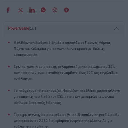
|
PowerGame
Σε 1'
Η κυβέρνηση διαθέτει 8 δημόσια οικόπεδα σε Παιανία, Λάρισα,
Πύργο και Καλαμάτα για κοινωνική αντιπαροχή με ιδιώτες
κατασκευαστές.
Στην κοινωνική αντιπαροχή, το Δημόσιο διατηρεί τουλάχιστον 30%
των κατοικιών, ενώ ο ανάδοχος λαμβάνει έως 70% ως εργολαβικό
αντάλλαγμα.
Το πρόγραμμα «Κατασκευάζω-Νοικιάζω» προβλέπει φοροαπαλλαγή
για εταιρείες που διαθέτουν 30% κατοικιών με χαμηλό κοινωνικό
μίσθωμα δεκαετούς διάρκειας.
Τέσσερα ανενεργά στρατόπεδα σε Αττική, Θεσσαλονίκη και Πάτρα θα
μετατραπούν σε 2.350 διαμερίσματα ενεργειακής κλάσης Α+ για
ευάλωτες οικογένειες.