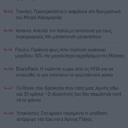
15:52
Ταχιάος: Προτεραιότητα η ασφάλεια στα δοκιμαστικά
του Μετρό Καλαμαριάς
15:35
Ισπανία: Απειλεί την Ιταλία με αντίποινα για τους
περιορισμούς στη μετακίνηση μεταναστών
15:19
Πούτιν: Πράσινο φως στην πώληση κρατικού
μεριδίου 30% στο μεγαλύτερο αεροδρόμιο της Μόσχας
14:58
BlackRock: Η πώληση ευρώ από τις ΗΠΑ για να
ενισχυθεί το γεν εντείνουν το γεωπολιτικό ρίσκο
14:47
Το Rolex που βρίσκεται στον πάτο μιας λίμνης εδώ
και 30 χρόνια – Ο ιδιοκτήτης του δεν σταμάτησε ποτέ
να το ψάχνει
14:40
Υποκλοπές: Στο αρχείο παραμένει η υπόθεση,
απέρριψε νέα έρευνα ο Άρειος Πάγος