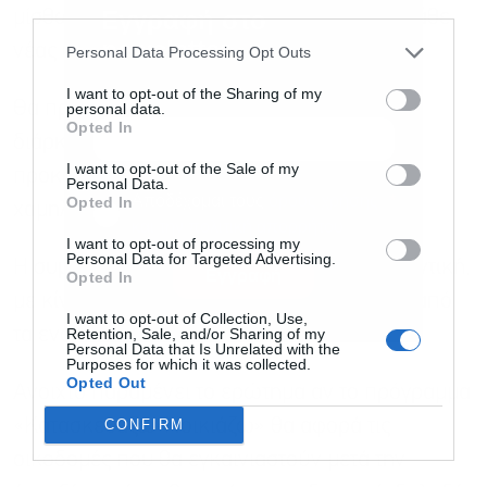
third parties.
Εγγραφή στο
μίσθωμα» για το 30% των διαμερισμάτων κάθε
newsletter
νέας ιδιωτικής κατασκευής.
Personal Data Processing Opt Outs
I want to opt-out of the Sharing of my
Θα προβλέπεται μακροχρόνια μίσθωση
personal data.
Opted In
διάρκειας τουλάχιστον δέκα ετών με
I want to opt-out of the Sale of my
προκαθορισμένο ενοίκιο και μάλιστα
Personal Data.
Αποδέχομαι τους
όρους χρήσης
*
Opted In
χαμηλότερο της αγοράς.
και την πολιτική απορρήτου
I want to opt-out of processing my
Personal Data for Targeted Advertising.
Η συμμετοχή των εταιρειών θα είναι εθελοντική,
Εγγραφή
Opted In
με κίνητρο τη φοροαπαλλαγή των εσόδων από
I want to opt-out of Collection, Use,
Retention, Sale, and/or Sharing of my
τα ενοίκια.
Personal Data that Is Unrelated with the
Purposes for which it was collected.
Opted Out
Ανοιχτό παραμένει το ερώτημα αν το πρόγραμμα
«Κατασκευάζω-Νοικιάζω» θα αφορά τις
CONFIRM
οικοδομές που θα εγκαινιαστούν μετά την