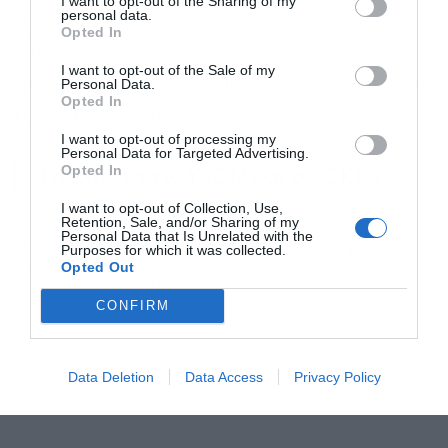
I want to opt-out of the Sharing of my
personal data.
εξελίξεις δεν μπορούν να αποκοπούν από τις
Opted In
πολιτικές που εφαρμόστηκαν τα προηγούμενα
Αποδέχομαι τους
όρους χρήσης
*
I want to opt-out of the Sale of my
και την πολιτική απορρήτου
Personal Data.
χρόνια γύρω από τον ΝΟΚ, τα Τοπικά και Ειδικά
Opted In
Χωρικά Σχέδια και τις παρεκκλίσεις δόμησης.
Εγγραφή
I want to opt-out of processing my
Personal Data for Targeted Advertising.
Η μάχη για τις ΥΔΟΜ και ο ΕΟΚΕΔ
Opted In
I want to opt-out of Collection, Use,
Η υπόθεση συμπίπτει χρονικά με τη μεγάλη
Retention, Sale, and/or Sharing of my
Personal Data that Is Unrelated with the
αντιπαράθεση κυβέρνησης και δήμων για το
Purposes for which it was collected.
Opted Out
μέλλον των Υπηρεσιών Δόμησης.
CONFIRM
Data Deletion
Data Access
Privacy Policy