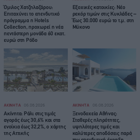
Όμιλος Χατζηλαζάρου:
Εξοχικές κατοικίες: Νέο
Επιταχύνει το επενδυτικό
ρεκόρ τιμών στις Κυκλάδες –
πρόγραμμα η Hotels
Έως 30.000 ευρώ το τ.μ. στη
Collection, προχωρεί η νέα
Μύκονο
πεντάστερη μονάδα 60 εκατ.
ευρώ στη Ρόδο
ΑΚΙΝΗΤΑ
06.08.2026
ΑΚΙΝΗΤΑ
06.08.2026
Ακίνητα: Ράλι στις τιμές
Ξενοδοχεία Αθήνας:
αγοράς έως 30,6% και στα
Σταθερές πληρότητες,
ενοίκια έως 32,2%, ο χάρτης
υψηλότερες τιμές και
της Αττικής
καλύτερες αποδόσεις παρά