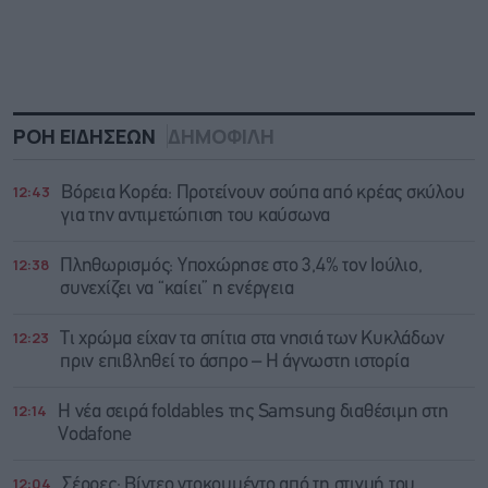
ΡΟΗ ΕΙΔΗΣΕΩΝ
ΔΗΜΟΦΙΛΗ
12:43
Βόρεια Κορέα: Προτείνουν σούπα από κρέας σκύλου
για την αντιμετώπιση του καύσωνα
12:38
Πληθωρισμός: Υποχώρησε στο 3,4% τον Ιούλιο,
συνεχίζει να “καίει” η ενέργεια
12:23
Τι χρώμα είχαν τα σπίτια στα νησιά των Κυκλάδων
πριν επιβληθεί το άσπρο – Η άγνωστη ιστορία
12:14
Η νέα σειρά foldables της Samsung διαθέσιμη στη
Vodafone
12:04
Σέρρες: Βίντεο ντοκουμέντο από τη στιγμή του