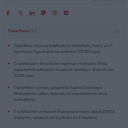
|
PowerGame
Σε 1'
Εξαρτήθηκε κύκλωμα διαφθοράς σε πολεοδομίες Αττικής με 29
περιπτώσεις δωροληψίας και κατάσχεση 335.000 ευρώ.
Οι εμπλεκόμενοι διευκόλυναν παράνομα οικοδομικές άδειες,
νομιμοποίηση αυθαιρέτων και μείωση προστίμων, ζητώντας έως
30.000 ευρώ.
Παραιτήθηκε ο γενικός γραμματέας Χωρικού Σχεδιασμού
Μπακογιάννης, καθώς συγγενείς του συγκαταλέγονται στους
συλληφθέντες.
Η αυτοδιοίκηση αντιδρά στη δημιουργία κεντρικού φορέα ΕΟΚΕΔ,
απειλώντας προσφυγή στο Συμβούλιο της Επικρατείας.