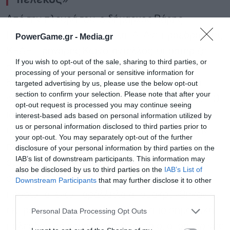
Από την πλευρά του, ο δήμαρχος Βάρης –
Βούλας – Βουλιαγμένης και Α’ Αντιπρόεδρος της
PowerGame.gr -
Media.gr
ΚΕΔΕ, Γρηγόρης Κωνσταντέλλος, υποστηρίζει
If you wish to opt-out of the sale, sharing to third parties, or
στο powergame.gr ότι: «Όπου υπάρχει
processing of your personal or sensitive information for
διαφθορά πρέπει να πέφτει πέλεκυς. Δεν το
targeted advertising by us, please use the below opt-out
section to confirm your selection. Please note that after your
συζητάμε αυτό, ούτε το διαπραγματευόμαστε». Ο
opt-out request is processed you may continue seeing
ίδιος συνδέει ευθέως τις εξελίξεις με το
interest-based ads based on personal information utilized by
us or personal information disclosed to third parties prior to
υφιστάμενο σύστημα λήψης αποφάσεων στην
your opt-out. You may separately opt-out of the further
πολεοδομία και τη χωροταξία, υποστηρίζοντας
disclosure of your personal information by third parties on the
IAB’s list of downstream participants. This information may
ότι τα τελευταία χρόνια κρίσιμες αρμοδιότητες
also be disclosed by us to third parties on the
IAB’s List of
Εγγραφή στο
συγκεντρώθηκαν σε κεντρικά όργανα και
Downstream Participants
that may further disclose it to other
newsletter
third parties.
πρόσωπα, ενώ παράλληλα απομακρύνθηκαν οι
εκπρόσωποι της αυτοδιοίκησης από σημαντικά
Personal Data Processing Opt Outs
πολεοδομικά όργανα. Κατά τον ίδιο, οι σημερινές