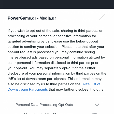
! Κάποιος πονηρός θα σκεφτεί ότι η μετακίνηση ή
PowerGame.gr -
Media.gr
μη του εκπροσώπου Μαρινάκη θα «δείξει» και
τον χρόνο των εκλογών. Αν και δεν μπορώ το
If you wish to opt-out of the sale, sharing to third parties, or
processing of your personal or sensitive information for
ξέρω, αυτό που μπορώ να σας πω είναι ότι μου
targeted advertising by us, please use the below opt-out
αρέσει ο τρόπος που σκέφτεστε.
section to confirm your selection. Please note that after your
opt-out request is processed you may continue seeing
interest-based ads based on personal information utilized by
Ψάχνοντας τον διάδοχο
us or personal information disclosed to third parties prior to
your opt-out. You may separately opt-out of the further
Πάμε, τώρα, στη σοβαρή εκκρεμότητα που
disclosure of your personal information by third parties on the
απομένει να λυθεί ώστε να «κλειδώσει» (που
IAB’s list of downstream participants. This information may
also be disclosed by us to third parties on the
IAB’s List of
δεν έχει κλειδώσει ή, για να ακριβολογώ, είχε
Downstream Participants
that may further disclose it to other
κλειδώσει και ξεκλείδωσε μέσα στο
third parties.
Εγγραφή στο
Σαββατοκύριακο) η μετακίνηση Μαρινάκη στο
newsletter
Personal Data Processing Opt Outs
Μεταφορών. Και αναφέρομαι, φυσικά, στο