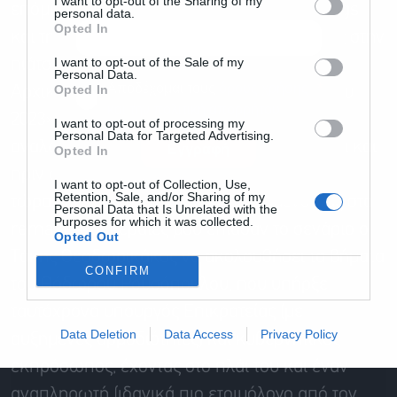
I want to opt-out of the Sharing of my
επόμενο πρόσωπο που θα τρέχει τα briefings
personal data.
Opted In
και την επικοινωνία με τα Μέσα. Γυρίζοντας στην
I want to opt-out of the Sale of my
πιάτσα, μάζεψα σενάρια για όλα τα γούστα.
Personal Data.
Αποδέχομαι τους
όρους χρήσης
*
Opted In
Αρχικά στο τραπέζι έπεσε η «επανάληψη του
και την πολιτική απορρήτου
2023», με τον φίλο μου τον Άκη Σκέρτσο να
I want to opt-out of processing my
Personal Data for Targeted Advertising.
αναλαμβάνει εκπρόσωπος, όπως είχε κάνει και
Εγγραφή
Opted In
πριν από τρία χρόνια, καθώς ούτε τότε ούτε
I want to opt-out of Collection, Use,
Retention, Sale, and/or Sharing of my
τώρα εκτίθεται στον σταυρό. Παραμένοντας στα
Personal Data that Is Unrelated with the
Purposes for which it was collected.
remakes, οι κεραίες μου έπιασαν το σενάριο ο
Opted Out
Τάκης Θεοδωρικάκος να ακολουθήσει τα βήματα
CONFIRM
του Θόδωρου Ρουσόπουλου, που υπήρξε
ταυτόχρονα υπουργός Επικρατείας (με
Data Deletion
Data Access
Privacy Policy
αυξημένες αρμοδιότητες) και κυβερνητικός
εκπρόσωπος, έχοντας στο πλάι του και έναν
αναπληρωτή (ιδανικά πιο ετοιμόλογο από τον