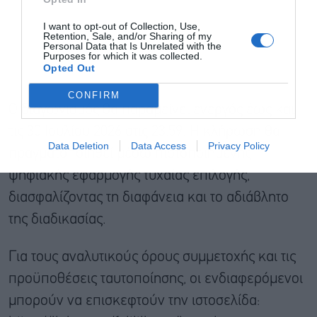
I want to opt-out of Collection, Use,
Retention, Sale, and/or Sharing of my
Personal Data that Is Unrelated with the
Purposes for which it was collected.
Opted Out
CONFIRM
Ο διαγωνισμός θα παραμείνει ενεργός έως και
τις 30 Ιουλίου 2026 στις 23:59. Η κλήρωση θα
Data Deletion
Data Access
Privacy Policy
πραγματοποιηθεί μέσω πιστοποιημένης
ψηφιακής εφαρμογής τυχαίας επιλογής,
διασφαλίζοντας τη διαφάνεια και το αδιάβλητο
της διαδικασίας.
Για τους αναλυτικούς όρους συμμετοχής και τις
προϋποθέσεις ταυτοποίησης, οι ενδιαφερόμενοι
μπορούν να επισκεφτούν την ιστοσελίδα: