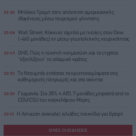
23:20
Μπλόκο Τραμπ στην απόκτηση αμερικανικής
ιθαγένειας μέσω τουρισμού γέννησης
23:08
Wall Street: Κόκκινο ταμπλό με πιέσεις στον Dow
(-460 μονάδες) εν μέσω γεωπολιτικής νευρικότητας
22:43
ΟΗΕ: Πώς η τεχνητή νοημοσύνη και τα cryptos
“εξοπλίζουν” το ισλαμικό κράτος
22:32
Το Ντουμπάι εντάσσει τα κρυπτονομίσματα στις
καθημερινές πληρωμές και στα ακίνητα
22:20
Γερμανία: Στο 28% η AfD, 7 μονάδες μπροστά από το
CDU/CSU του καγκελάριου Μερτς
22:12
Η Amazon ανακαλεί χιλιάδες παιχνίδια για βρέφη
ΟΛΕΣ ΟΙ ΕΙΔΗΣΕΙΣ