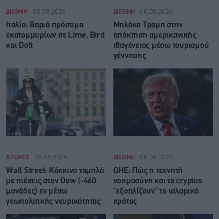
ΔΙΕΘΝΗ
06.08.2026
ΔΙΕΘΝΗ
06.08.2026
Ιταλία: Βαριά πρόστιμα
Μπλόκο Τραμπ στην
εκατομμυρίων σε Lime, Bird
απόκτηση αμερικανικής
και Dott
ιθαγένειας μέσω τουρισμού
γέννησης
ΑΓΟΡΕΣ
06.08.2026
ΔΙΕΘΝΗ
06.08.2026
Wall Street: Κόκκινο ταμπλό
ΟΗΕ: Πώς η τεχνητή
με πιέσεις στον Dow (-460
νοημοσύνη και τα cryptos
μονάδες) εν μέσω
“εξοπλίζουν” το ισλαμικό
γεωπολιτικής νευρικότητας
κράτος