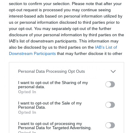
section to confirm your selection. Please note that after your
κοινόχρηστα. Η συγκεκριμένη ενέργεια αφορά
opt-out request is processed you may continue seeing
προπτυχιακούς φοιτητές ηλικίας 17-26 ετών που
interest-based ads based on personal information utilized by
θα φοιτήσουν σε δημόσιο ή ιδιωτικό
us or personal information disclosed to third parties prior to
your opt-out. You may separately opt-out of the further
εκπαιδευτικό ίδρυμα στην Αττική το ακαδημαϊκό
disclosure of your personal information by third parties on the
έτος 2026-2027 (συμπεριλαμβάνονται και οι
IAB’s list of downstream participants. This information may
also be disclosed by us to third parties on the
IAB’s List of
Εγγραφή στο
πρωτοετείς). Ο νικητής θα διαμείνει για 12 μήνες
Downstream Participants
that may further disclose it to other
newsletter
σε ένα πλήρως εξοπλισμένο διαμέρισμα στο
third parties.
Units Parkside στην Καισαριανή (Σειρήνων 47),
Personal Data Processing Opt Outs
χωρίς καμία επιβάρυνση για ενοίκια,
I want to opt-out of the Sharing of my
λογαριασμούς και κοινόχρηστα
personal data.
Opted In
Αποδέχομαι τους
όρους χρήσης
*
I want to opt-out of the Sale of my
και την πολιτική απορρήτου
Personal Data.
Opted In
Εγγραφή
I want to opt-out of processing my
Personal Data for Targeted Advertising.
Opted In