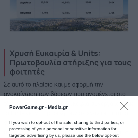
Χρυσή Ευκαιρία & Units:
Πρωτοβουλία στήριξης για τους
φοιτητές
Σε αυτό το πλαίσιο και με αφορμή την
ανακοίνωση των βάσεων που αναμένεται στο
τέλος Ιουλίου, η Χρυσή Ευκαιρία συνεργάζεται με
PowerGame.gr -
Media.gr
το Units για να προσφέρουν σε έναν φοιτητή το
If you wish to opt-out of the sale, sharing to third parties, or
σπίτι του εντελώς δωρεάν για έναν χρόνο, με
processing of your personal or sensitive information for
πληρωμένους όλους τους λογαριασμούς και τα
targeted advertising by us, please use the below opt-out