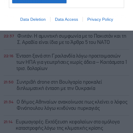
ΡΟΗ ΕΙΔΗΣΕΩΝ
ΔΗΜΟΦΙΛΗ
22:54
Βανς: Το Ιράν μας ενημέρωσε πως δεν σχεδιάζει την
Data Deletion
Data Access
Privacy Policy
επιβολή διοδίων στο Ορμούζ
22:37
Φιντάν: Η αμυντική συμφωνία με το Πακιστάν και τη
Σ. Αραβία είναι ίδια με τo Άρθρο 5 του ΝΑΤΟ
22:16
Ένταση ξανά στη Γροιλανδία λόγω προετοιμασιών
των ΗΠΑ για γεωτρήσεις χωρίς άδεια – Κοιτάσματα 1
τρισ. δολαρίων
21:50
Συντριβή drone στη Βουλγαρία προκαλεί
διπλωματική ένταση με την Ουκρανία
21:34
Ο δήμος Αθηναίων ανακοίνωσε πως κλείνει ο λόφος
Φινόπουλου λόγω κινδύνου πυρκαγιάς
21:14
Ευρωαγορές: Εκτόξευση κεφαλαίων στα ομόλογα
καταστροφής λόγω της κλιματικής κρίσης