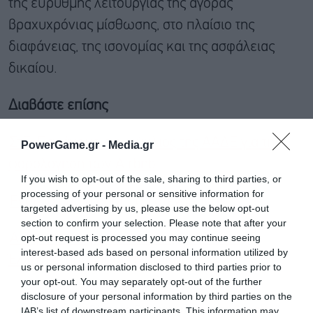
της εύρυθμης λειτουργίας της αγοράς
βραχυχρόνιας μίσθωσης, στο πλαίσιο της
διαφάνειας, της ισονομίας και της ασφάλειας
δικαίου.
Διαβάστε επίσης
ΣτΕ: Παράνομη η εγκύκλιος της ΑΑΔΕ για τη
PowerGame.gr -
Media.gr
φορολόγηση των Airbnb
If you wish to opt-out of the sale, sharing to third parties, or
processing of your personal or sensitive information for
Ενοίκιο όσο η δόση του στεγαστικού
targeted advertising by us, please use the below opt-out
section to confirm your selection. Please note that after your
opt-out request is processed you may continue seeing
Ανέφικτη η αγορά κατοικίας για 1 στους 2
interest-based ads based on personal information utilized by
Έλληνες, απρόσιτα τα ενοίκια
us or personal information disclosed to third parties prior to
your opt-out. You may separately opt-out of the further
disclosure of your personal information by third parties on the
Ακολουθήστε το Powergame.gr στο
IAB’s list of downstream participants. This information may
Google