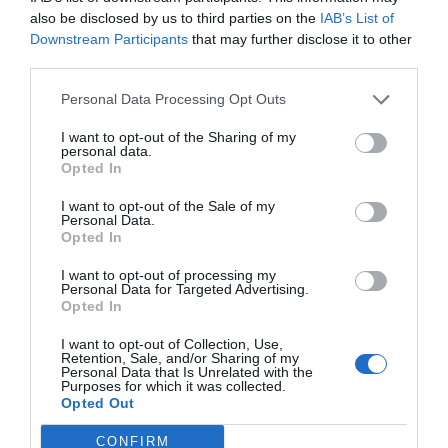
also be disclosed by us to third parties on the
IAB’s List of
για άμεση και έγκυρη οικονομική
News
Downstream Participants
that may further disclose it to other
ενημέρωση!
third parties.
Personal Data Processing Opt Outs
TAGS:
AIRBNB
STAMA
ΑΑΔΕ
ΒΡΑΧΥΧΡΟΝΙΑ ΜΙΣΘΩΣΗ
ΤΕΛΟΣ ΕΠΙΤΗΔΕΥΜΑΤΟΣ
I want to opt-out of the Sharing of my
personal data.
Opted In
I want to opt-out of the Sale of my
Personal Data.
Opted In
I want to opt-out of processing my
Personal Data for Targeted Advertising.
Opted In
I want to opt-out of Collection, Use,
Retention, Sale, and/or Sharing of my
Personal Data that Is Unrelated with the
Purposes for which it was collected.
Opted Out
CONFIRM