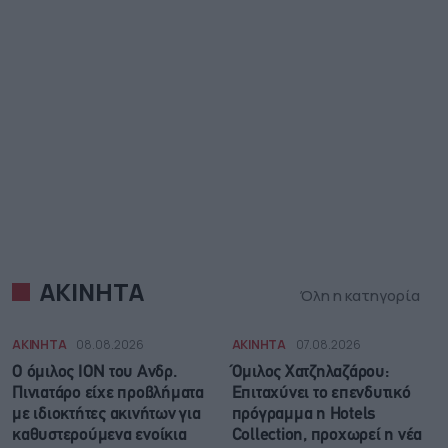
ΑΚΙΝΗΤΑ
Όλη η κατηγορία
ΑΚΙΝΗΤΑ
08.08.2026
ΑΚΙΝΗΤΑ
07.08.2026
Ο όμιλος ΙΟΝ του Ανδρ.
Όμιλος Χατζηλαζάρου:
Πινιατάρο είχε προβλήματα
Επιταχύνει το επενδυτικό
με ιδιοκτήτες ακινήτων για
πρόγραμμα η Hotels
καθυστερούμενα ενοίκια
Collection, προχωρεί η νέα