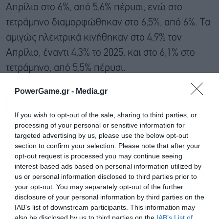
Απρίλιο στο 6%, από 5,6% πέρυσι, ενώ στο
τετράμηνο διαμορφώθηκαν στο 6,5%, από 6%. Τα
αμιγώς ηλεκτρικά κινήθηκαν στο 4,9% τον
Απρίλιο, έναντι 4,3% το 2025, και στο 6,1% στο
τετράμηνο, από 5,5% πέρυσι.
PowerGame.gr -
Media.gr
Πίσω από την Ευρώπη στην
ηλεκτροκίνηση
If you wish to opt-out of the sale, sharing to third parties, or
processing of your personal or sensitive information for
Ωστόσο, η σύγκριση με την Ευρωπαϊκή Ένωση
targeted advertising by us, please use the below opt-out
δείχνει ότι η Ελλάδα παραμένει πίσω στην
section to confirm your selection. Please note that after your
opt-out request is processed you may continue seeing
καθαρή ηλεκτροκίνηση. Το μερίδιο των αμιγώς
interest-based ads based on personal information utilized by
ηλεκτρικών στην Ευρωπαϊκή Ένωση ανέρχεται
us or personal information disclosed to third parties prior to
your opt-out. You may separately opt-out of the further
στο 19,4%, δηλαδή υπερτριπλάσιο σε σχέση με το
disclosure of your personal information by third parties on the
ελληνικό 6,1% στο τετράμηνο. Αντίστοιχα, τα
IAB’s list of downstream participants. This information may
also be disclosed by us to third parties on the
IAB’s List of