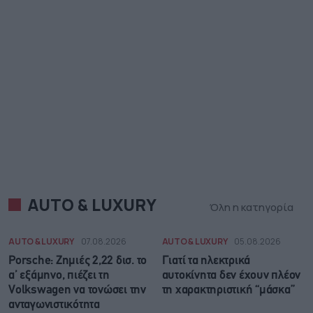
AUTO & LUXURY
Όλη η κατηγορία
AUTO & LUXURY
07.08.2026
AUTO & LUXURY
05.08.2026
Porsche: Ζημιές 2,22 δισ. το
Γιατί τα ηλεκτρικά
α’ εξάμηνο, πιέζει τη
αυτοκίνητα δεν έχουν πλέον
Volkswagen να τονώσει την
τη χαρακτηριστική “μάσκα”
ανταγωνιστικότητα