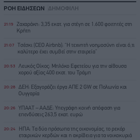
ΡΟΗ ΕΙΔΗΣΕΩΝ
ΔΗΜΟΦΙΛΗ
21:19
Ζαχαράκη: 3,35 εκατ. για στέγη σε 1.600 φοιτητές στη
Κρήτη
21:07
Τσέσκι (CEO Airbnb): “Η τεχνητή νοημοσύνη είναι ό,τι
καλύτερο έχει συμβεί στην εταιρεία”
20:53
Λευκός Οίκος: Μπλόκο Εφετείου για την αίθουσα
χορού αξίας 400 εκατ. του Τράμπ
20:28
ΔΕΗ: Εξαγοράζει έργα ΑΠΕ 2 GW σε Πολωνία και
Ουγγαρία
20:26
ΥΠΑΑΤ – ΑΑΔΕ: Υπεγράφη κοινή απόφαση για
επενδύσεις 263,5 εκατ. ευρώ
20:24
ΗΠΑ: Τα δύο πρόσωπα της οικονομίας, το ρεκόρ
εταιρικών κερδών και η ακρίβεια για τα νοικοκυριά