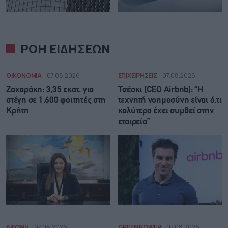
ΡΟΗ ΕΙΔΗΣΕΩΝ
ΟΙΚΟΝΟΜΙΑ
07.08.2026
ΕΠΙΧΕΙΡΗΣΕΙΣ
07.08.2026
Ζαχαράκη: 3,35 εκατ. για
Τσέσκι (CEO Airbnb): “Η
στέγη σε 1.600 φοιτητές στη
τεχνητή νοημοσύνη είναι ό,τι
Κρήτη
καλύτερο έχει συμβεί στην
εταιρεία”
ΔΙΕΘΝΗ
07.08.2026
GREEN POWER
07.08.2026