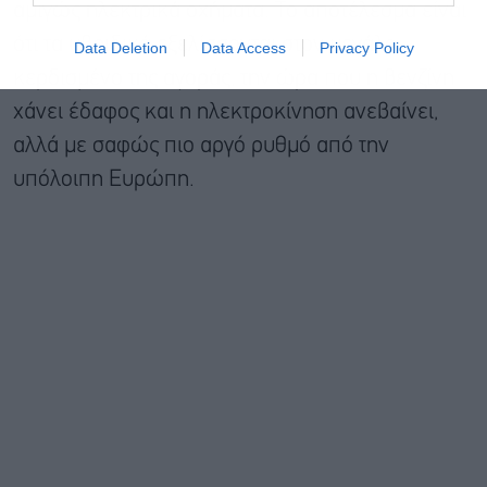
αμιγώς ηλεκτρικά οχήματα. Το αποτέλεσμα είναι
ότι τα υβριδικά εξελίσσονται στον μεγάλο
Data Deletion
Data Access
Privacy Policy
κερδισμένο της αγοράς, την ώρα που η βενζίνη
χάνει έδαφος και η ηλεκτροκίνηση ανεβαίνει,
αλλά με σαφώς πιο αργό ρυθμό από την
υπόλοιπη Ευρώπη.