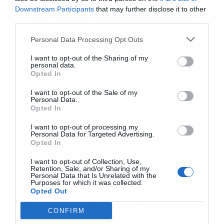
plug-in υβριδικά στην Ευρωπαϊκή Ένωση
Downstream Participants
that may further disclose it to other
κατέχουν μερίδιο 9,5%, επίσης υψηλότερο από
third parties.
Εγγραφή στο
την ελληνική αγορά.
newsletter
Personal Data Processing Opt Outs
Έτσι, παρά το γεγονός ότι η Ελλάδα
I want to opt-out of the Sharing of my
personal data.
πραγματοποιεί τη μετάβαση προς την
Opted In
ηλεκτροκίνηση με ενδιάμεσο σταθμό τα
I want to opt-out of the Sale of my
Personal Data.
υβριδικά, η εικόνα είναι ότι υπάρχει αρκετός
Αποδέχομαι τους
όρους χρήσης
*
Opted In
και την πολιτική απορρήτου
ακόμα δρόμος να καλυφθεί για την περαιτέρω
I want to opt-out of processing my
Personal Data for Targeted Advertising.
ενίσχυση των ηλεκτρικών αυτοκινήτων. Οι
Εγγραφή
Opted In
καταναλωτές δείχνουν να επιλέγουν τεχνολογίες
I want to opt-out of Collection, Use,
που προσφέρουν χαμηλότερη κατανάλωση και
Retention, Sale, and/or Sharing of my
Personal Data that Is Unrelated with the
περιορισμένες εκπομπές, χωρίς την ανασφάλεια
Purposes for which it was collected.
Opted Out
της αυτονομίας και της εύρεσης σημείων
CONFIRM
φόρτισης που εξακολουθεί να συνοδεύει τα