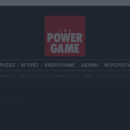
ΙΡΗΣΕΙΣ
ΑΓΟΡΕΣ
ENERGYGAME
ΔΙΕΘΝΗ
ΦΟΡΟΛΟΓΙ
ΚΑΜΨΗΣ
GREAT SEA INTERCONNECTOR
ΔΕΗ
ΤΟΥΡΙΣΜΟΣ ΓΙΑ 
Α
ΕΠΙΧΕΙΡΗΣΕΙΣ
ΑΓΟΡΕΣ
ENERGYGAME
ΔΙΕΘΝΗ
Φ
 έδεσε στην Ελλάδα