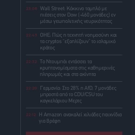
23:08
Wall Street: Κόκκινο ταμπλό με
πιέσεις στον Dow (-460 μονάδες) εν
μέσω γεωπολιτικής νευρικότητας
22:43
ΟΗΕ: Πώς η τεχνητή νοημοσύνη και
τα cryptos “εξοπλίζουν” το ισλαμικό
κράτος
22:32
Το Ντουμπάι εντάσσει τα
κρυπτονομίσματα στις καθημερινές
πληρωμές και στα ακίνητα
22:20
Γερμανία: Στο 28% η AfD, 7 μονάδες
μπροστά από το CDU/CSU του
καγκελάριου Μερτς
22:12
Η Amazon ανακαλεί χιλιάδες παιχνίδια
για βρέφη