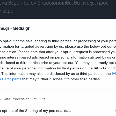
 ένα θέμα που αν δημοσιοποιηθεί θα τινάξει προς
ν αέρα.
e.gr -
Media.gr
to opt-out of the sale, sharing to third parties, or processing of your per
formation for targeted advertising by us, please use the below opt-out s
r selection. Please note that after your opt-out request is processed y
eing interest-based ads based on personal information utilized by us or
disclosed to third parties prior to your opt-out. You may separately opt-
losure of your personal information by third parties on the IAB’s list of
. This information may also be disclosed by us to third parties on the
IA
Participants
that may further disclose it to other third parties.
σος
l Data Processing Opt Outs
οσφάτως στην στήλη στεναχώρησε τον υπουργό
o opt-out of the Sharing of my personal data.