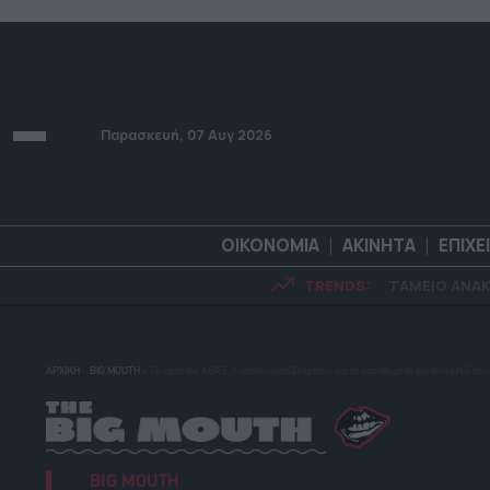
Παρασκευή, 07 Αυγ 2026
ΟΙΚΟΝΟΜΙΑ
ΑΚΙΝΗΤΑ
ΕΠΙΧΕ
TRENDS:
ΤΑΜΕΙΟ ΑΝΑ
ΟΙΚΟΝΟΜΙΑ
ΑΚΙΝΗΤ
ΑΡΧΙΚΗ
»
BIG MOUTH
»
Τα χρέη της ΑΒΑΞ, η στεναχώρια Σκέρτσου και το καράβι με το ρωσικό LNG που
BIG MOUTH