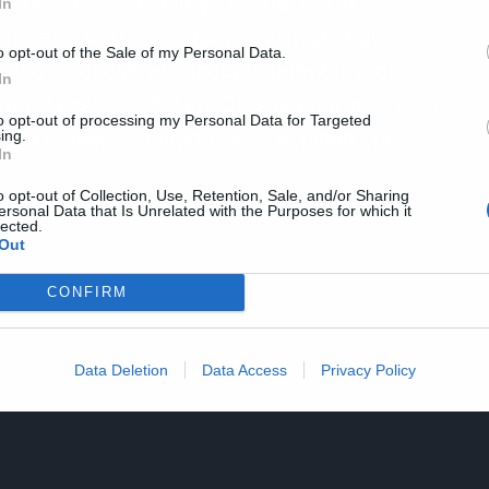
In
μό που τον λυπήθηκε μέχρι και ο Πίνατ.
 που ενόχλησε τον πρώην συνεργάτη των
o opt-out of the Sale of my Personal Data.
 είναι δύσκολο να σβήσω το παρελθόν του
In
λύτως) σχέση με τη Ν.Δ. Ούτε μπορώ για να του
to opt-out of processing my Personal Data for Targeted
ing.
ια τον υπουργό Επικρατείας τα περισσότερα
In
o opt-out of Collection, Use, Retention, Sale, and/or Sharing
ersonal Data that Is Unrelated with the Purposes for which it
lected.
Out
CONFIRM
Data Deletion
Data Access
Privacy Policy