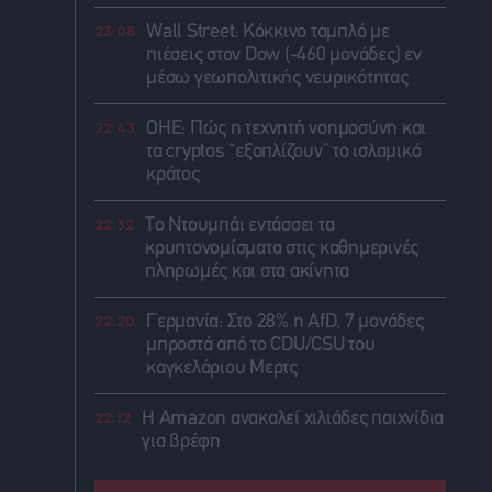
23:08
Wall Street: Κόκκινο ταμπλό με
πιέσεις στον Dow (-460 μονάδες) εν
μέσω γεωπολιτικής νευρικότητας
22:43
ΟΗΕ: Πώς η τεχνητή νοημοσύνη και
τα cryptos “εξοπλίζουν” το ισλαμικό
κράτος
22:32
Το Ντουμπάι εντάσσει τα
κρυπτονομίσματα στις καθημερινές
πληρωμές και στα ακίνητα
22:20
Γερμανία: Στο 28% η AfD, 7 μονάδες
μπροστά από το CDU/CSU του
καγκελάριου Μερτς
22:12
Η Amazon ανακαλεί χιλιάδες παιχνίδια
για βρέφη