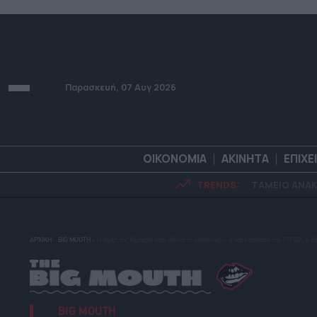
Παρασκευή, 07 Αυγ 2026
ΟΙΚΟΝΟΜΙΑ
ΑΚΙΝΗΤΑ
ΕΠΙΧΕ
TRENDS:
ΤΑΜΕΙΟ ΑΝΑ
ΟΙΚΟΝΟΜΙΑ
ΑΚΙΝΗΤ
ΑΡΧΙΚΗ
»
BIG MOUTH
»
Η άφιξη της Κίμπερλι στην Αθήνα το φθινόπωρο, η νέα διάσπαση του ΣΥΡΙΖΑ, ο δ
BIG MOUTH