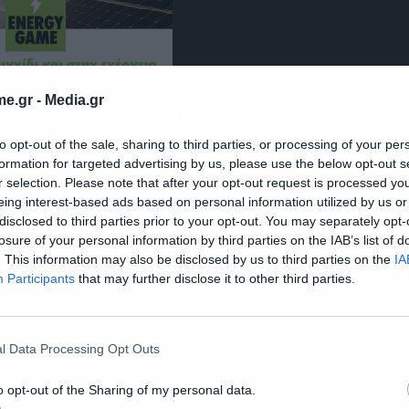
e.gr -
Media.gr
 εσχάτως σε σχέση με την Κίμπερλι συνδέονται με
ς. Βλέπετε, και στην Αμερική, ισχύει το ρητό,
to opt-out of the sale, sharing to third parties, or processing of your per
formation for targeted advertising by us, please use the below opt-out s
r selection. Please note that after your opt-out request is processed y
eing interest-based ads based on personal information utilized by us or
disclosed to third parties prior to your opt-out. You may separately opt-
losure of your personal information by third parties on the IAB’s list of
. This information may also be disclosed by us to third parties on the
IA
Participants
that may further disclose it to other third parties.
l Data Processing Opt Outs
o opt-out of the Sharing of my personal data.