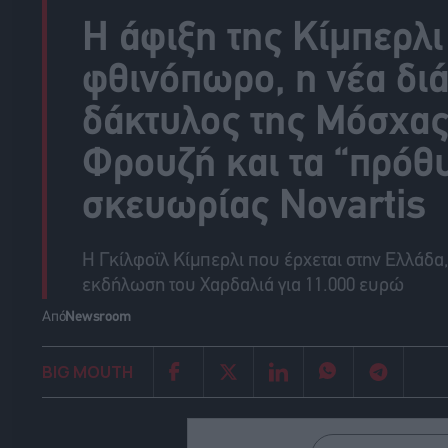
Η άφιξη της Κίμπερλι
φθινόπωρο, η νέα δι
δάκτυλος της Μόσχας
Φρουζή και τα “πρόθυ
σκευωρίας Novartis
Η Γκίλφοϊλ Κίμπερλι που έρχεται στην Ελλάδα,
εκδήλωση του Χαρδαλιά για 11.000 ευρώ
Από
Newsroom
BIG MOUTH