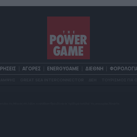
ΙΡΗΣΕΙΣ
ΑΓΟΡΕΣ
ENERGYGAME
ΔΙΕΘΝΗ
ΦΟΡΟΛΟΓΙ
ΚΑΜΨΗΣ
GREAT SEA INTERCONNECTOR
ΔΕΗ
ΤΟΥΡΙΣΜΟΣ ΓΙΑ 
Α
ΕΠΙΧΕΙΡΗΣΕΙΣ
ΑΓΟΡΕΣ
ENERGYGAME
ΔΙΕΘΝΗ
Φ
άκτυλος της Μόσχας στη Λιβύη, η κατάθεση Φρουζή και τα “πρόθυμα πιστόλια” της σκευωρίας Novartis