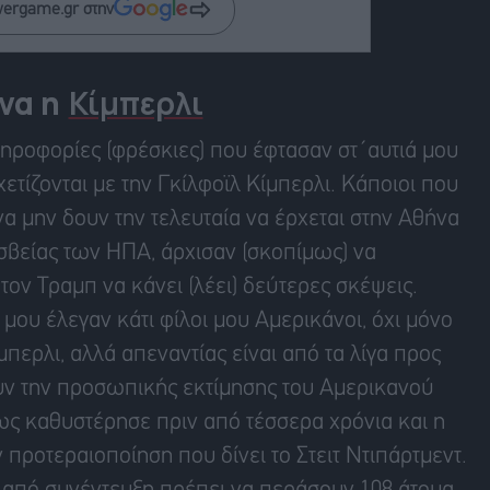
wergame.gr στην
να η
Κίμπερλι
ληροφορίες (φρέσκιες) που έφτασαν στ΄αυτιά μου
ετίζονται με την Γκίλφοϊλ Κίμπερλι. Κάποιοι που
να μην δουν την τελευταία να έρχεται στην Αθήνα
εσβείας των ΗΠΑ, άρχισαν (σκοπίμως) να
τον Τραμπ να κάνει (λέει) δεύτερες σκέψεις.
ου έλεγαν κάτι φίλοι μου Αμερικάνοι, όχι μόνο
μπερλι, αλλά απεναντίας είναι από τα λίγα προς
ν την προσωπικής εκτίμησης του Αμερικανού
ς καθυστέρησε πριν από τέσσερα χρόνια και η
 προτεραιοποίηση που δίνει το Στειτ Ντιπάρτμεντ.