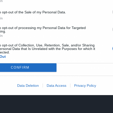
In
o opt-out of the Sale of my Personal Data.
ς πρεσβείας
In
to opt-out of processing my Personal Data for Targeted
 την έλευση της Κίμπερλι, ο Λευκός Οίκος,
ing.
In
Αθήνας και έναν καταξιωμένο Αμερικανό
πισήμως στις αρχές Αυγούστου, την Μαρία Όλσον,
o opt-out of Collection, Use, Retention, Sale, and/or Sharing
ersonal Data that Is Unrelated with the Purposes for which it
 που αποχώρησε ο Γιώργος Τσούνης. Ο λόγος για
lected.
Out
 κι ασήκωτο βιογραφικό, όπου ανάμεσα στ’ άλλα
 γραφείου για τις σχέσεις ΗΠΑ – Νότιας Ευρώπης.
CONFIRM
σημειώσω είναι ότι Κίμπερλι και Χακ
ορεί να κάνει τη διαφορά.
Data Deletion
Data Access
Privacy Policy