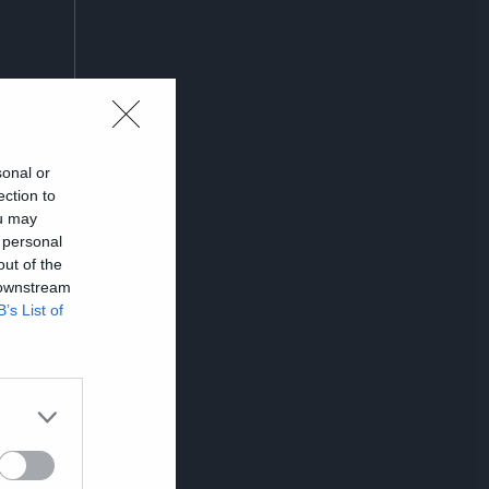
sonal or
ection to
ou may
 personal
out of the
 downstream
B’s List of