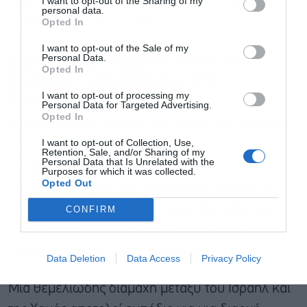
χαρακτηρίζοντάς την «ευκαιρία για αποφασιστική
I want to opt-out of the Sharing of my
personal data.
πρόοδο προς την ειρήνη».
Opted In
Αποδέχομαι τους
όρους χρήσης
*
I want to opt-out of the Sale of my
και την πολιτική απορρήτου
Έχουμε ξαναβρεθεί κοντά σε
Personal Data.
Opted In
σημαντικές εξελίξεις στο
Εγγραφή
παρελθόν;
I want to opt-out of processing my
Personal Data for Targeted Advertising.
Opted In
Οι προσπάθειες για τον τερματισμό του πολέμου
I want to opt-out of Collection, Use,
στη Γάζα τείνουν να καταλήγουν σε
Retention, Sale, and/or Sharing of my
Personal Data that Is Unrelated with the
απογοήτευση. Το Ισραήλ και η Χαμάς έχουν
Purposes for which it was collected.
Opted Out
συμφωνήσει μόνο σε προσωρινές εκεχειρίες
στο παρελθόν: για περίπου μια εβδομάδα τον
CONFIRM
Νοέμβριο του 2023 και για λιγότερο από τρεις
μήνες στις αρχές του τρέχοντος έτους.
Data Deletion
Data Access
Privacy Policy
Μια θεμελιώδης διαμάχη μεταξύ του Ισραήλ και