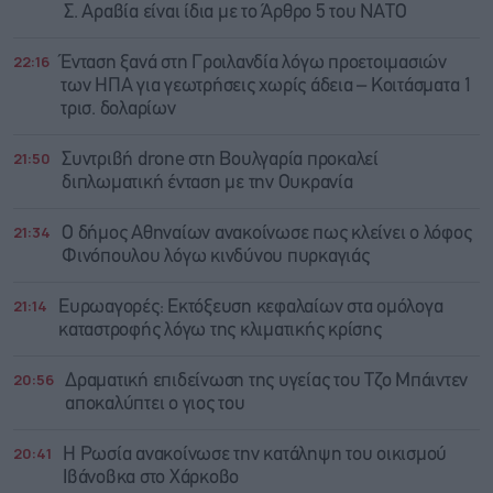
Σ. Αραβία είναι ίδια με τo Άρθρο 5 του ΝΑΤΟ
22:16
Ένταση ξανά στη Γροιλανδία λόγω προετοιμασιών
των ΗΠΑ για γεωτρήσεις χωρίς άδεια – Κοιτάσματα 1
τρισ. δολαρίων
21:50
Συντριβή drone στη Βουλγαρία προκαλεί
διπλωματική ένταση με την Ουκρανία
21:34
Ο δήμος Αθηναίων ανακοίνωσε πως κλείνει ο λόφος
Φινόπουλου λόγω κινδύνου πυρκαγιάς
21:14
Ευρωαγορές: Εκτόξευση κεφαλαίων στα ομόλογα
καταστροφής λόγω της κλιματικής κρίσης
20:56
Δραματική επιδείνωση της υγείας του Τζο Μπάιντεν
αποκαλύπτει ο γιος του
20:41
Η Ρωσία ανακοίνωσε την κατάληψη του οικισμού
Ιβάνοβκα στο Χάρκοβο