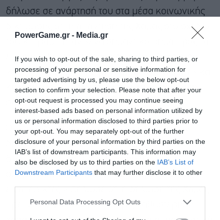
δήλωσε σε ανάρτησή του στα μέσα κοινωνικής
δικτύωσης ότι η απάντηση της Χαμάς στο σχέδιο
PowerGame.gr -
Media.gr
του κ. Τραμπ ήταν «ένα σημαντικό βήμα προς τα
εμπρός». Συνέχισε λέγοντας ότι η σύγκρουση
If you wish to opt-out of the sale, sharing to third parties, or
processing of your personal or sensitive information for
«έχει πλησιάσει την ειρήνη όσο ποτέ άλλοτε» και
targeted advertising by us, please use the below opt-out
κάλεσε όλες τις πλευρές να «υλοποιήσουν τη
section to confirm your selection. Please note that after your
opt-out request is processed you may continue seeing
συμφωνία χωρίς καθυστέρηση».
interest-based ads based on personal information utilized by
us or personal information disclosed to third parties prior to
Ο πρόεδρος της Γαλλίας Εμανουέλ Μακρόν
your opt-out. You may separately opt-out of the further
disclosure of your personal information by third parties on the
δήλωσε σε ανάρτησή του στα μέσα κοινωνικής
IAB’s list of downstream participants. This information may
δικτύωσης: «Η απελευθέρωση όλων των
also be disclosed by us to third parties on the
IAB’s List of
Εγγραφή στο
Downstream Participants
that may further disclose it to other
ομήρων και η κατάπαυση του πυρός στη Γάζα
newsletter
third parties.
είναι εφικτές!» Δήλωσε ότι η δήλωση της Χαμάς
Personal Data Processing Opt Outs
πρέπει να ακολουθηθεί χωρίς καθυστέρηση,