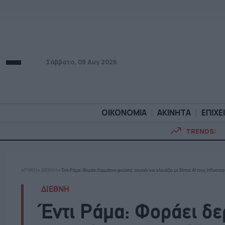
Σάββατο, 08 Αυγ 2026
ΟΙΚΟΝΟΜΙΑ
ΑΚΙΝΗΤΑ
ΕΠΙΧΕ
TRENDS:
ΟΙΚΟΝΟΜΙΑ
ΑΚΙΝΗΤ
ΑΡΧΙΚΗ
»
ΔΙΕΘΝΗ
»
Έντι Ράμα: Φοράει δερμάτινη φούστα, σουτιέν και χλευάζει με βίντεο ΑI τους influence
ΔΙΕΘΝΗ
Έντι Ράμα: Φοράει δε