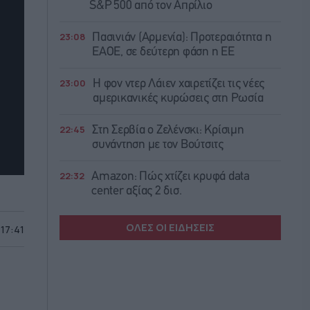
S&P 500 από τον Απρίλιο
23:08
Πασινιάν (Αρμενία): Προτεραιότητα η
ΕΑΟΕ, σε δεύτερη φάση η ΕΕ
23:00
Η φον ντερ Λάιεν χαιρετίζει τις νέες
αμερικανικές κυρώσεις στη Ρωσία
22:45
Στη Σερβία ο Ζελένσκι: Κρίσιμη
συνάντηση με τον Βούτσιτς
22:32
Amazon: Πώς χτίζει κρυφά data
center αξίας 2 δισ.
ΟΛΕΣ ΟΙ ΕΙΔΗΣΕΙΣ
 17:41