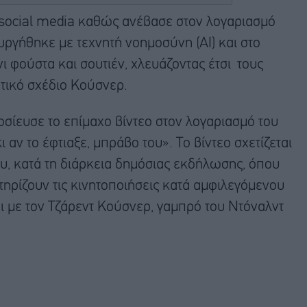
social media καθώς ανέβασε στον λογαριασμό
υργήθηκε με τεχνητή νοημοσύνη (AI) και στο
ι φούστα και σουτιέν, χλευάζοντας έτσι τους
υτικό σχέδιο Κούσνερ.
σίευσε το επίμαχο βίντεο στον λογαριασμό του
 αν το έφτιαξε, μπράβο του». Το βίντεο σχετίζεται
ίου, κατά τη διάρκεια δημόσιας εκδήλωσης, όπου
τηρίζουν τις κινητοποιήσεις κατά αμφιλεγόμενου
αι με τον Τζάρεντ Κούσνερ, γαμπρό του Ντόναλντ