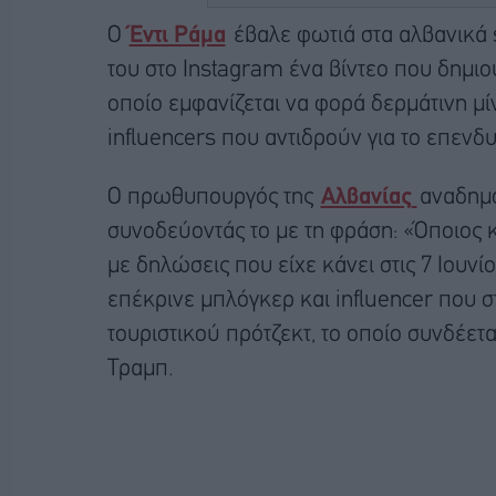
Ο
Έντι Ράμα
έβαλε φωτιά στα αλβανικά 
του στο Instagram ένα βίντεο που δημιο
οποίο εμφανίζεται να φορά δερμάτινη μίν
influencers που αντιδρούν για το επενδ
Ο πρωθυπουργός της
Αλβανίας
αναδημο
συνοδεύοντάς το με τη φράση: «Όποιος κι
με δηλώσεις που είχε κάνει στις 7 Ιουν
επέκρινε μπλόγκερ και influencer που σ
τουριστικού πρότζεκτ, το οποίο συνδέετ
Τραμπ.