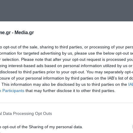
e.gr -
Media.gr
to opt-out of the sale, sharing to third parties, or processing of your per
formation for targeted advertising by us, please use the below opt-out s
 ότι πολλοί influencers κερδίζουν χρήματα
r selection. Please note that after your opt-out request is processed y
eing interest-based ads based on personal information utilized by us or
λ μίντια, χωρίς όμως να καταβάλλουν φόρους στο
disclosed to third parties prior to your opt-out. You may separately opt-
αλούν ο ένας τον άλλον, ο ένας ντυμένος
losure of your personal information by third parties on the IAB’s list of
. This information may also be disclosed by us to third parties on the
IA
α, για να δούμε ποιος θα κερδίσει», είχε
Participants
that may further disclose it to other third parties.
Εγγραφή στο
newsletter
l Data Processing Opt Outs
o opt-out of the Sharing of my personal data.