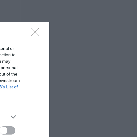
sonal or
ection to
ou may
 personal
out of the
 downstream
B’s List of