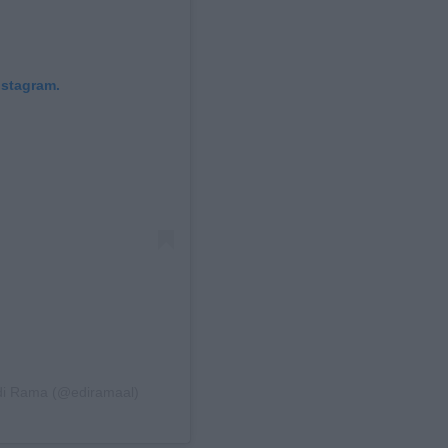
nstagram.
di Rama (@ediramaal)