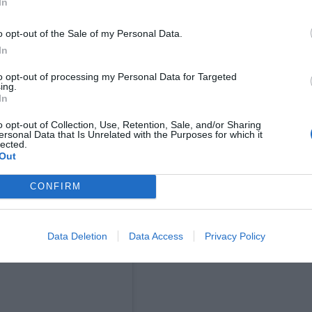
In
o opt-out of the Sale of my Personal Data.
Αποδέχομαι τους
όρους χρήσης
*
In
και την πολιτική απορρήτου
to opt-out of processing my Personal Data for Targeted
ing.
Εγγραφή
In
o opt-out of Collection, Use, Retention, Sale, and/or Sharing
ersonal Data that Is Unrelated with the Purposes for which it
lected.
Out
CONFIRM
Data Deletion
Data Access
Privacy Policy