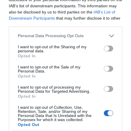
IAB’s list of downstream participants. This information may
also be disclosed by us to third parties on the
IAB’s List of
Downstream Participants
that may further disclose it to other
third parties.
Personal Data Processing Opt Outs
I want to opt-out of the Sharing of my
personal data.
Opted In
ΡΟΗ ΕΙΔΗΣΕΩΝ
ΔΗΜΟΦΙΛΗ
I want to opt-out of the Sale of my
Personal Data.
08:34
Φωτιά τώρα στον Κουβαρά Αττικής, σηκώθηκαν
Opted In
εναέρια μέσα
I want to opt-out of processing my
Personal Data for Targeted Advertising.
08:28
Ανασφάλιστα ΙΧ: Από κόσκινο με AI οι ενστάσεις
Opted In
08:13
Ευρωζώνη: Αναβαθμίζεται η πρόβλεψη για ανάπτυξη
I want to opt-out of Collection, Use,
Retention, Sale, and/or Sharing of my
το 2026
Personal Data that Is Unrelated with the
Purposes for which it was collected.
Opted Out
07:59
Φωτιές: Σε κόκκινο συναγερμό η Αττική και 6 ακόμη