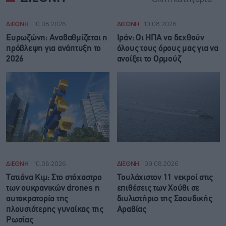
ΔΙΕΘΝΗ
10.08.2026
ΔΙΕΘΝΗ
10.08.2026
Ευρωζώνη: Αναβαθμίζεται η
Ιράν: Οι ΗΠΑ να δεχθούν
πρόβλεψη για ανάπτυξη το
όλους τους όρους μας για να
2026
ανοίξει το Ορμούζ
ΔΙΕΘΝΗ
10.08.2026
ΔΙΕΘΝΗ
09.08.2026
Τατιάνα Κιμ: Στο στόχαστρο
Τουλάχιστον 11 νεκροί στις
των ουκρανικών drones η
επιθέσεις των Χούθι σε
αυτοκρατορία της
διυλιστήριο της Σαουδικής
πλουσιότερης γυναίκας της
Αραβίας
Ρωσίας