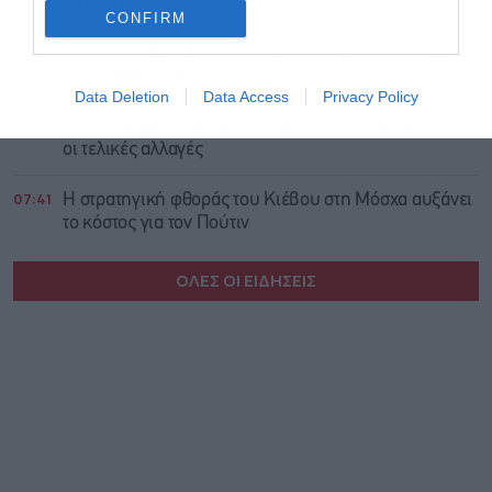
περιφέρειες
CONFIRM
07:52
Ιράν: Οι ΗΠΑ να δεχθούν όλους τους όρους μας για
να ανοίξει το Ορμούζ
Data Deletion
Data Access
Privacy Policy
07:41
Προς οριστικοποίηση το Ειδικό Χωροταξικό των ΑΠΕ,
οι τελικές αλλαγές
07:41
Η στρατηγική φθοράς του Κιέβου στη Μόσχα αυξάνει
το κόστος για τον Πούτιν
ΟΛΕΣ ΟΙ ΕΙΔΗΣΕΙΣ