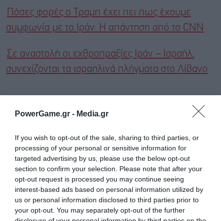
Πόσες φορές ο Τραμπ έχει πει πως έχουμε
συμφωνία με το Ιράν: Η απάντηση από το CNN
Σε αναστολή οι εχθροπραξίες Ιράν – Ισραήλ,
συνεχίζονται τα ισραηλινά πλήγματα στο Λίβανο
Ακολουθήστε το Powergame.gr στο
Google
PowerGame.gr -
Media.gr
για άμεση και έγκυρη οικονομική
News
ενημέρωση!
If you wish to opt-out of the sale, sharing to third parties, or
processing of your personal or sensitive information for
targeted advertising by us, please use the below opt-out
TAGS:
ΗΠΑ
ΙΡΑΝ
section to confirm your selection. Please note that after your
opt-out request is processed you may continue seeing
interest-based ads based on personal information utilized by
us or personal information disclosed to third parties prior to
your opt-out. You may separately opt-out of the further
disclosure of your personal information by third parties on the