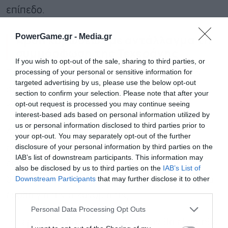
επίπεδο.
PowerGame.gr -
Media.gr
Άρση κυρώσεων με αντάλλαγμα τη
συμμόρφωση της Τεχεράνης
If you wish to opt-out of the sale, sharing to third parties, or
processing of your personal or sensitive information for
Παράλληλα, το σχέδιο προβλέπει μηχανισμό
targeted advertising by us, please use the below opt-out
σταδιακής χαλάρωσης των αμερικανικών
section to confirm your selection. Please note that after your
opt-out request is processed you may continue seeing
κυρώσεων εις βάρος του Ιράν.
interest-based ads based on personal information utilized by
us or personal information disclosed to third parties prior to
Αρχικά, η Τεχεράνη θα λάβει προσωρινές
your opt-out. You may separately opt-out of the further
disclosure of your personal information by third parties on the
εξαιρέσεις που θα της επιτρέψουν να
IAB’s list of downstream participants. This information may
επανεκκινήσει τις εξαγωγές πετρελαίου για
also be disclosed by us to third parties on the
IAB’s List of
Downstream Participants
that may further disclose it to other
διάστημα 60 ημερών, εξασφαλίζοντας πολύτιμα
third parties.
έσοδα για την οικονομία της.
Personal Data Processing Opt Outs
Η περαιτέρω άρση των κυρώσεων θα εξαρτηθεί