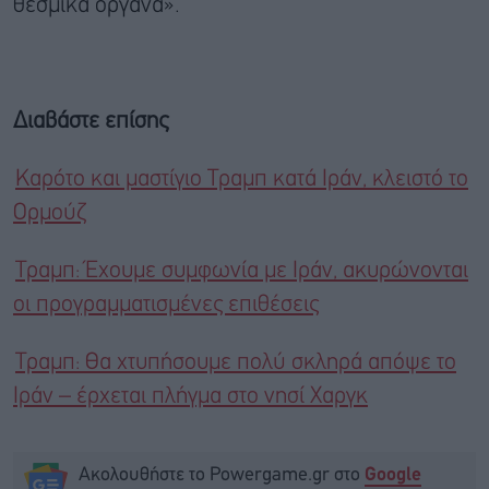
θεσμικά όργανα».
Διαβάστε επίσης
Καρότο και μαστίγιο Τραμπ κατά Ιράν, κλειστό το
Ορμούζ
Τραμπ: Έχουμε συμφωνία με Ιράν, ακυρώνονται
οι προγραμματισμένες επιθέσεις
Τραμπ: Θα χτυπήσουμε πολύ σκληρά απόψε το
Ιράν – έρχεται πλήγμα στο νησί Χαργκ
Ακολουθήστε το Powergame.gr στο
Google