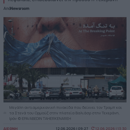
Από
Newsroom
Μεγάλη αντιαμερικανική πινακίδα που δείχνει τον Τραμπ και
τα Στενά του Ορμούζ στην πλατεία Βαλιάσρ στην Τεχεράνη,
Ιράν © EPA/ABEDIN TAHERKENAREH
ΔΙΕΘΝΗ
12.06.2026 | 09:27
12.06.2026 | 13:30