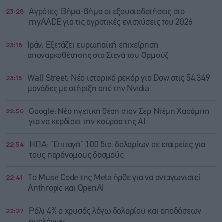
23:28
Αγρότες: Βήμα-βήμα οι εξουσιοδοτήσεις στο
myAADE για τις αγροτικές ενισχύσεις του 2026
23:16
Ιράν: Eξετάζει ευρωπαϊκή επιχείρηση
αποναρκοθέτησης στα Στενά του Ορμούζ
23:15
Wall Street: Νέο ιστορικό ρεκόρ για Dow στις 54.349
μονάδες με στήριξη από την Nvidia
22:56
Google: Νέα ηγετική θέση στον Σερ Ντέμη Χασάμπη
για να κερδίσει την κούρσα της ΑΙ
22:54
ΗΠΑ: “Επιταγή” 100 δισ. δολαρίων σε εταιρείες για
τους παράνομους δασμούς
22:41
Το Muse Code της Meta ήρθε για να ανταγωνιστεί
Anthropic και OpenAI
22:27
Ράλι 4% ο χρυσός λόγω δολαρίου και αποδόσεων
ομολόγων