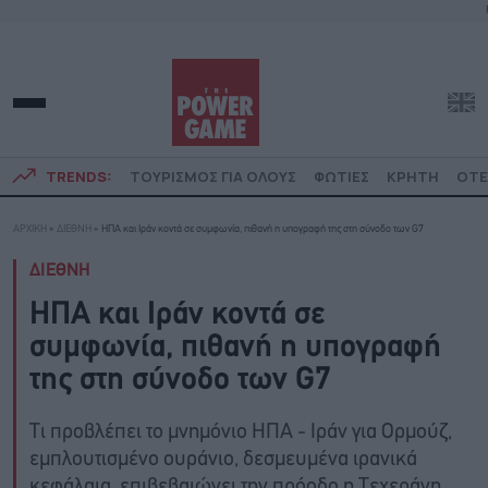
TRENDS:
ΤΟΥΡΙΣΜΟΣ ΓΙΑ ΟΛΟΥΣ
ΦΩΤΙΕΣ
ΚΡΗΤΗ
ΟΤΕ
ΑΡΧΙΚΗ
»
ΔΙΕΘΝΗ
»
ΗΠΑ και Ιράν κοντά σε συμφωνία, πιθανή η υπογραφή της στη σύνοδο των G7
ΔΙΕΘΝΗ
ΗΠΑ και Ιράν κοντά σε
συμφωνία, πιθανή η υπογραφή
της στη σύνοδο των G7
Τι προβλέπει το μνημόνιο ΗΠΑ - Ιράν για Ορμούζ,
εμπλουτισμένο ουράνιο, δεσμευμένα ιρανικά
κεφάλαια, επιβεβαιώνει την πρόοδο η Τεχεράνη