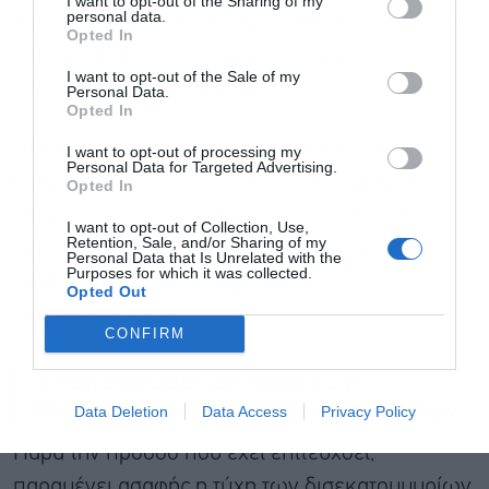
I want to opt-out of the Sharing of my
personal data.
από την εφαρμογή των όρων της συμφωνίας και
Opted In
από τη στάση που θα τηρήσει το Ιράν στις
I want to opt-out of the Sale of my
επόμενες διαπραγματεύσεις.
Personal Data.
Opted In
Όπως αναφέρουν οι διαμεσολαβητές, δεν
I want to opt-out of processing my
Personal Data for Targeted Advertising.
υπάρχει προκαθορισμένο χρονοδιάγραμμα
Opted In
πλήρους άρσης των κυρώσεων, καθώς κάθε
I want to opt-out of Collection, Use,
Retention, Sale, and/or Sharing of my
βήμα θα συνδέεται με την πρόοδο που θα
Personal Data that Is Unrelated with the
Purposes for which it was collected.
καταγράφεται στην εφαρμογή των
Opted Out
συμφωνηθέντων.
CONFIRM
Το ακανθώδες ζήτημα των
δεσμευμένων ιρανικών κεφαλαίων
Data Deletion
Data Access
Privacy Policy
Παρά την πρόοδο που έχει επιτευχθεί,
παραμένει ασαφής η τύχη των δισεκατομμυρίων