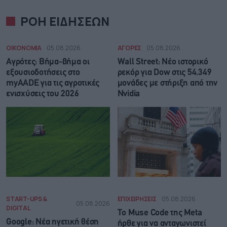
ΡΟΗ ΕΙΔΗΣΕΩΝ
ΟΙΚΟΝΟΜΙΑ
05.08.2026
ΑΓΟΡΕΣ
05.08.2026
Αγρότες: Βήμα-βήμα οι
Wall Street: Νέο ιστορικό
εξουσιοδοτήσεις στο
ρεκόρ για Dow στις 54.349
myAADE για τις αγροτικές
μονάδες με στήριξη από την
ενισχύσεις του 2026
Nvidia
START-UPS &
ΕΠΙΧΕΙΡΗΣΕΙΣ
05.08.2026
05.08.2026
DIGITAL
Το Muse Code της Meta
Google: Νέα ηγετική θέση
ήρθε για να ανταγωνιστεί