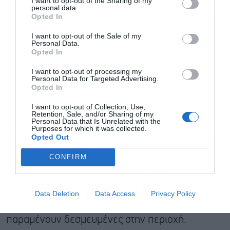
I want to opt-out of the Sharing of my
στην ευρύτερη περιοχή, περιμένοντας οδηγίες ή
personal data.
Opted In
ευκαιρία να αποπλεύσουν.
Αποδέχομαι τους
όρους χρήσης
*
I want to opt-out of the Sale of my
και την πολιτική απορρήτου
Personal Data.
Σύμφωνα με στοιχεία της Windward, περίπου 20
Opted In
δεξαμενόπλοια έχουν εντοπιστεί γύρω από το
Εγγραφή
I want to opt-out of processing my
Personal Data for Targeted Advertising.
Χαργκ με απενεργοποιημένα τα συστήματα
Opted In
αυτόματης αναγνώρισης (AIS), πρακτική που
I want to opt-out of Collection, Use,
συναντάται συχνά σε πλοία που
Retention, Sale, and/or Sharing of my
Personal Data that Is Unrelated with the
Purposes for which it was collected.
δραστηριοποιούνται εκτός των παραδοσιακών
Opted Out
εμπορικών διαδρομών.
CONFIRM
Μεταξύ αυτών περιλαμβάνονται και
υπερδεξαμενόπλοια τύπου VLCC, γεγονός που
Data Deletion
Data Access
Privacy Policy
υποδηλώνει ότι σημαντικές ποσότητες αργού
παραμένουν δεσμευμένες στην περιοχή.