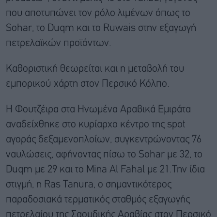
που αποτυπώνει τον ρόλο λιμένων όπως το
Sohar, το Duqm και το Ruwais στην εξαγωγή
πετρελαϊκών προϊόντων.
Καθοριστική θεωρείται και η μεταβολή του
εμπορικού χάρτη στον Περσικό Κόλπο.
Η Φουτζέιρα στα Ηνωμένα Αραβικά Εμιράτα
αναδείχθηκε στο κυρίαρχο κέντρο της spot
αγοράς δεξαμενοπλοίων, συγκεντρώνοντας 76
ναυλώσεις, αφήνοντας πίσω το Sohar με 32, το
Duqm με 29 και το Mina Al Fahal με 21.Την ίδια
στιγμή, η Ras Tanura, ο σημαντικότερος
παραδοσιακά τερματικός σταθμός εξαγωγής
πετρελαίου της Σαουδικής Αραβίας στον Περσικό