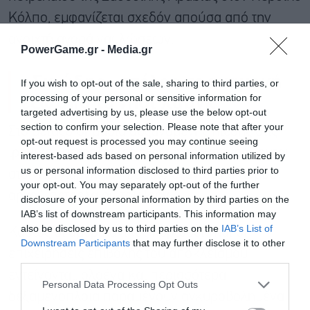
Κόλπο, εμφανίζεται σχεδόν απούσα από την
ανοιχτή αγορά ναυλώσεων.
PowerGame.gr -
Media.gr
«Σκιώδης» στόλος σε αναμονή
If you wish to opt-out of the sale, sharing to third parties, or
έξω από το νησί Χαργκ
processing of your personal or sensitive information for
targeted advertising by us, please use the below opt-out
section to confirm your selection. Please note that after your
Στο μεταξύ σημάδια αυξανόμενης πίεσης στις
opt-out request is processed you may continue seeing
ιρανικές πετρελαϊκές εξαγωγές καταγράφονται
interest-based ads based on personal information utilized by
us or personal information disclosed to third parties prior to
στο νησί Χαργκ, τον βασικό εξαγωγικό κόμβο
your opt-out. You may separately opt-out of the further
αργού πετρελαίου του Ιράν.
disclosure of your personal information by third parties on the
IAB’s list of downstream participants. This information may
also be disclosed by us to third parties on the
IAB’s List of
Καθώς οι αμερικανικές κυρώσεις και οι
Εγγραφή στο
Downstream Participants
that may further disclose it to other
newsletter
επιχειρήσεις επιβολής του αποκλεισμού
third parties.
εντείνονται, ολοένα και περισσότερα
Personal Data Processing Opt Outs
δεξαμενόπλοια παραμένουν αγκυροβολημένα