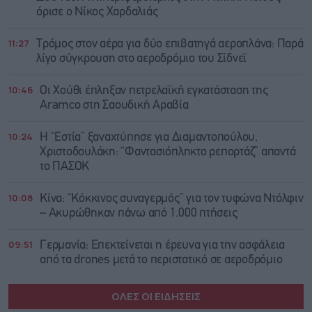
όρισε ο Νίκος Χαρδαλιάς
11:27
Τρόμος στον αέρα για δύο επιβατηγά αεροπλάνα: Παρά
λίγο σύγκρουση στο αεροδρόμιο του Σίδνεϊ
10:46
Οι Χούθι έπληξαν πετρελαϊκή εγκατάσταση της
Aramco στη Σαουδική Αραβία
10:24
Η “Εστία” ξαναχτύπησε για Διαμαντοπούλου,
Χριστοδουλάκη: “Φαντασιόπληκτο ρεπορτάζ” απαντά
το ΠΑΣΟΚ
10:08
Κίνα: “Κόκκινος συναγερμός” για τον τυφώνα Ντόλφιν
– Ακυρώθηκαν πάνω από 1.000 πτήσεις
09:51
Γερμανία: Επεκτείνεται η έρευνα για την ασφάλεια
από τα drones μετά το περιστατικό σε αεροδρόμιο
ΟΛΕΣ ΟΙ ΕΙΔΗΣΕΙΣ