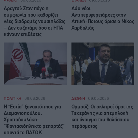
ΑΡΧΕΙΟ
09.08.2026
ΕΛΛΑΔΑ
09.08.2026
Αραγτσί: Στον πάγο η
Δύο νέοι
συμφωνία που καθορίζει
Αντιπεριφερειάρχες στην
νέες διαδρομές ναυσιπλοΐας
Αττική: Ποιους όρισε ο Νίκος
– Δεν συζητάμε όσο οι ΗΠΑ
Χαρδαλιάς
κάνουν επιθέσεις
ΠΟΛΙΤΙΚΗ
09.08.2026
ΔΙΕΘΝΗ
09.08.2026
Η “Εστία” ξαναχτύπησε για
Ορμούζ: Οι σκληροί όροι της
Διαμαντοπούλου,
Τεχεράνης για απεμπλοκή
Χριστοδουλάκη:
και άνοιγμα του θαλάσσιου
“Φαντασιόπληκτο ρεπορτάζ”
περάσματος
απαντά το ΠΑΣΟΚ