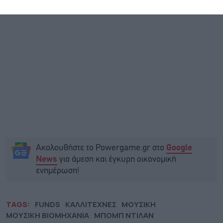
Ακολουθήστε το Powergame.gr στο
Google
για άμεση και έγκυρη οικονομική
News
ενημέρωση!
TAGS:
FUNDS
ΚΑΛΛΙΤΕΧΝΕΣ
ΜΟΥΣΙΚΗ
ΜΟΥΣΙΚΗ ΒΙΟΜΗΧΑΝΙΑ
ΜΠΟΜΠ ΝΤΙΛΑΝ