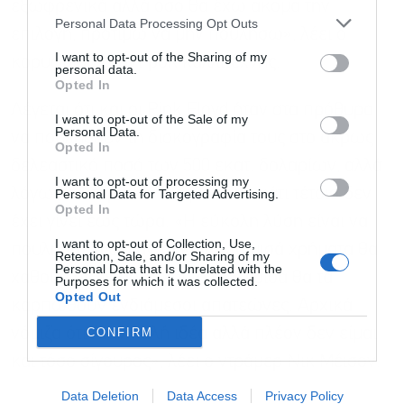
εξωφρενικά αλλά όσο θα έχω ακόμα την
Personal Data Processing Opt Outs
επιλογή, προτιμώ να μην πουλήσω», λέει ο
I want to opt-out of the Sharing of my
κορυφαίος χαρντ ροκ καλλιτέχνης.
personal data.
Opted In
Λέγεται ότι και οι Pink Floyd ήταν στα πρόθυρα
I want to opt-out of the Sale of my
Personal Data.
να πουλήσουν τη δισκογραφία τους στο άκρως
Opted In
δελεαστικό ποσό των 500 εκατ. δολαρίων, αλλά
I want to opt-out of processing my
λόγω εσωτερικών διαφωνιών, κάτι τέτοιο δεν
Personal Data for Targeted Advertising.
Opted In
έχει γίνει έως τώρα. «Η εύκολη λύση είναι να
I want to opt-out of Collection, Use,
πουλήσω, αλλά αν το κάνω τα μισά χρήματα θα
Retention, Sale, and/or Sharing of my
Personal Data that Is Unrelated with the
χαθούν σε φόρους και τα άλλα μισά θα τα
Purposes for which it was collected.
Opted Out
καρπωθούν ενδιάμεσοι απατεώνες. Αρχικά
CONFIRM
νόμιζα ότι ήταν καλή ιδέα αλλά πλέον δεν είμαι
και τόσο σίγουρος», λέει ο ντράμερ Νικ Μέισον.
Data Deletion
Data Access
Privacy Policy