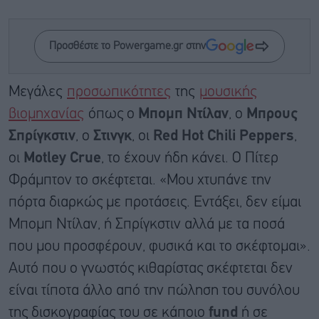
Προσθέστε το Powergame.gr στην
Μεγάλες
προσωπικότητες
της
μουσικής
βιομηχανίας
όπως ο
Μπομπ Ντίλαν
, ο
Μπρους
Σπρίγκστιν
, ο
Στινγκ
, οι
Red Hot Chili Peppers
,
οι
Motley Crue
, το έχουν ήδη κάνει. Ο Πίτερ
Φράμπτον το σκέφτεται. «Μου χτυπάνε την
πόρτα διαρκώς με προτάσεις. Εντάξει, δεν είμαι
Μπομπ Ντίλαν, ή Σπρίγκστιν αλλά με τα ποσά
που μου προσφέρουν, φυσικά και το σκέφτομαι».
Αυτό που ο γνωστός κιθαρίστας σκέφτεται δεν
είναι τίποτα άλλο από την πώληση του συνόλου
της δισκογραφίας του σε κάποιο
fund
ή σε