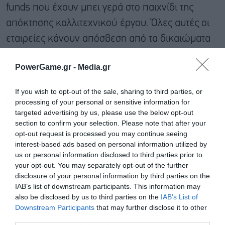
funds που έχουν μπει γερά στο παιχνίδι της
απόκτησης καλλιτεχνικού έργου. Όλες αυτές οι
εταιρείες κάνουν απόσβεση από τα δικαιώματα
των έργων και τη διάθεση τους σε ταινίες,
PowerGame.gr -
Media.gr
τηλεοπτικές εκπομπές, διαφημίσεις κ.α.
If you wish to opt-out of the sale, sharing to third parties, or
Προτιμώ να μην πουλήσω
processing of your personal or sensitive information for
targeted advertising by us, please use the below opt-out
Από την άλλη μεριά, υπάρχουν καλλιτέχνες σαν
section to confirm your selection. Please note that after your
opt-out request is processed you may continue seeing
τον Άλις Κούπερ που μέχρι τώρα αρνείται να
interest-based ads based on personal information utilized by
πουλήσει το έργο του. «Θα αλλάξει μια πώληση
us or personal information disclosed to third parties prior to
your opt-out. You may separately opt-out of the further
τον τρόπο ζωής μου; Όχι. Οπότε γιατί να το κάνω;
disclosure of your personal information by third parties on the
Θα κρατήσω για πάντα τα τραγούδια μου υπό τον
IAB’s list of downstream participants. This information may
also be disclosed by us to third parties on the
IAB’s List of
έλεγχό μου και θα τον παραχωρήσω στη
Downstream Participants
that may further disclose it to other
συνέχεια στα παιδιά μου. Τα ποσά είναι
third parties.