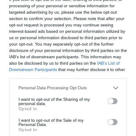
Ακολουθήστε το Powergame.gr στο
Google
processing of your personal or sensitive information for
για άμεση και έγκυρη οικονομική
News
targeted advertising by us, please use the below opt-out
ενημέρωση!
section to confirm your selection. Please note that after your
opt-out request is processed you may continue seeing
interest-based ads based on personal information utilized by
us or personal information disclosed to third parties prior to
TAGS:
ΗΡΑΚΛΕΙΟ
ΚΡΗΤΗ
your opt-out. You may separately opt-out of the further
disclosure of your personal information by third parties on the
IAB’s list of downstream participants. This information may
also be disclosed by us to third parties on the
IAB’s List of
Downstream Participants
that may further disclose it to other
third parties.
Personal Data Processing Opt Outs
I want to opt-out of the Sharing of my
personal data.
Opted In
I want to opt-out of the Sale of my
Personal Data.
Opted In
ΡΟΗ ΕΙΔΗΣΕΩΝ
ΔΗΜΟΦΙΛΗ