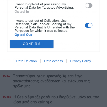
I want to opt-out of processing my
Personal Data for Targeted Advertising.
Opted In
16:08
Παπασταύρου: Άμεσα η αποκατάσταση στη Δυτική
Αττική – Παρουσιάστηκε το σχέδιο δράσεων
I want to opt-out of Collection, Use,
Retention, Sale, and/or Sharing of my
Personal Data that Is Unrelated with the
15:58
Όμιλος Σαρακάκη: Παραχωρεί το νέο Maxus στην
Purposes for which it was collected.
ΕΠΟΜΕΑ Βιλίων
Opted Out
15:43
CONFIRM
Αυτές είναι οι έξι πιο επικίνδυνες εβδομάδες του
έτους για ξέσπασμα φωτιάς στην Ελλάδα
15:26
ΟΤΕ: 18η συνεχόμενη χρονιά στη διεθνή σειρά
Data Deletion
Data Access
Privacy Policy
δεικτών FTSE4Good
15:14
Παπασταύρου για πυρκαγιές: Άμεσα έργα
αποκατάστασης, αναδάσωση και ενίσχυση της
πρόληψης
15:03
Η Casio έφτιαξε ρολόι που διορθώνει μόνο του την
ώρα μετά από χτύπημα