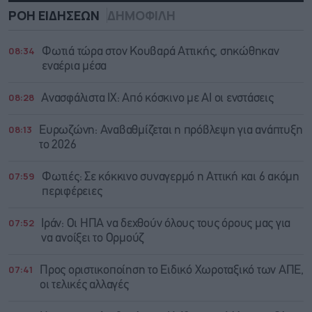
ΡΟΗ ΕΙΔΗΣΕΩΝ
ΔΗΜΟΦΙΛΗ
08:34
Φωτιά τώρα στον Κουβαρά Αττικής, σηκώθηκαν
εναέρια μέσα
08:28
Ανασφάλιστα ΙΧ: Από κόσκινο με AI οι ενστάσεις
08:13
Ευρωζώνη: Αναβαθμίζεται η πρόβλεψη για ανάπτυξη
το 2026
07:59
Φωτιές: Σε κόκκινο συναγερμό η Αττική και 6 ακόμη
περιφέρειες
07:52
Ιράν: Οι ΗΠΑ να δεχθούν όλους τους όρους μας για
να ανοίξει το Ορμούζ
07:41
Προς οριστικοποίηση το Ειδικό Χωροταξικό των ΑΠΕ,
οι τελικές αλλαγές