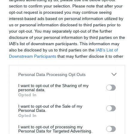
section to confirm your selection. Please note that after your
opt-out request is processed you may continue seeing
Μετά από στοχευμένους ελέγχους σε εταιρεία
interest-based ads based on personal information utilized by
us or personal information disclosed to third parties prior to
εμπορίας συμπληρωμάτων διατροφής και
your opt-out. You may separately opt-out of the further
ειδικότερα σε δύο αποθηκευτικούς χώρους,
disclosure of your personal information by third parties on the
IAB’s list of downstream participants. This information may
εντόπισαν και κατάσχεσαν συνολικά 34.202
also be disclosed by us to third parties on the
IAB’s List of
συσκευασίες συμπληρωμάτων διατροφής –
Downstream Participants
that may further disclose it to other
third parties.
Εγγραφή στο
διαφόρων τύπων και συσκευασιών -, συνολικής
newsletter
εκτιμώμενης αξίας άνω του ενός εκατομμυρίου
Personal Data Processing Opt Outs
ευρώ, καθώς διαπιστώθηκε ότι τα συγκεκριμένα
I want to opt-out of the Sharing of my
personal data.
προϊόντα δεν διέθεταν την απαιτούμενη
Opted In
γνωστοποίηση στον Εθνικό Οργανισμό
I want to opt-out of the Sale of my
Personal Data.
Φαρμάκων (ΕΟΦ).
Αποδέχομαι τους
όρους χρήσης
*
Opted In
και την πολιτική απορρήτου
Παράλληλα, προχώρησαν και σε φορολογικό
I want to opt-out of processing my
Personal Data for Targeted Advertising.