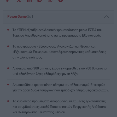
|
PowerGame
Σε 1'
Το ΥΠΕΝ εξετάζει εναλλακτική χρηματοδότηση μέσω ΕΣΠΑ και
Ταμείου Απανθρακοποίησης για τα προγράμματα Εξοικονομώ.
Τα προγράμματα «Εξοικονομώ Ανακαινίζω για Νέους» και
«Εξοικονομώ Επιχειρώ» καταγράφουν σημαντικές καθυστερήσεις
στην υλοποίησή τους.
Λιγότερες από 300 αιτήσεις έχουν εκταμιευθεί, ενώ 700 βρίσκονται
υπό αξιολόγηση λίγες εβδομάδες πριν τη λήξη.
Δημοσιεύθηκε τροποποίηση οδηγού του «Εξοικονομώ Επιχειρώ»
για την άρση δυσλειτουργιών που εμπόδιζαν πληρωμές δικαιούχων.
Τα κυριότερα προβλήματα αφορούσαν μισθωμένες εγκαταστάσεις
και ασυμβατότητες μεταξύ Πιστοποιητικών Ενεργειακής Απόδοσης
και Ηλεκτρονικής Ταυτότητας Κτιρίου.