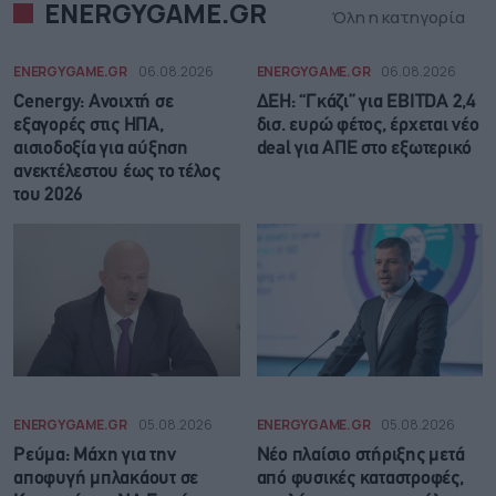
ENERGYGAME.GR
Όλη η κατηγορία
ENERGYGAME.GR
06.08.2026
ENERGYGAME.GR
06.08.2026
Cenergy: Ανοιχτή σε
ΔΕΗ: “Γκάζι” για EBITDA 2,4
εξαγορές στις ΗΠΑ,
δισ. ευρώ φέτος, έρχεται νέο
αισιοδοξία για αύξηση
deal για ΑΠΕ στο εξωτερικό
ανεκτέλεστου έως το τέλος
του 2026
ENERGYGAME.GR
05.08.2026
ENERGYGAME.GR
05.08.2026
Ρεύμα: Μάχη για την
Νέο πλαίσιο στήριξης μετά
αποφυγή μπλακάουτ σε
από φυσικές καταστροφές,