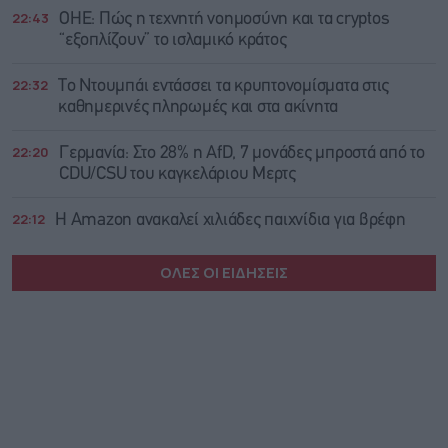
22:43
ΟΗΕ: Πώς η τεχνητή νοημοσύνη και τα cryptos
“εξοπλίζουν” το ισλαμικό κράτος
22:32
Το Ντουμπάι εντάσσει τα κρυπτονομίσματα στις
καθημερινές πληρωμές και στα ακίνητα
22:20
Γερμανία: Στο 28% η AfD, 7 μονάδες μπροστά από το
CDU/CSU του καγκελάριου Μερτς
22:12
Η Amazon ανακαλεί χιλιάδες παιχνίδια για βρέφη
ΟΛΕΣ ΟΙ ΕΙΔΗΣΕΙΣ