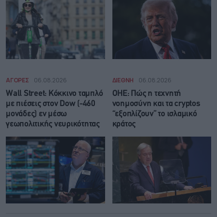
ΑΓΟΡΕΣ
06.08.2026
ΔΙΕΘΝΗ
06.08.2026
Wall Street: Κόκκινο ταμπλό
ΟΗΕ: Πώς η τεχνητή
με πιέσεις στον Dow (-460
νοημοσύνη και τα cryptos
μονάδες) εν μέσω
“εξοπλίζουν” το ισλαμικό
γεωπολιτικής νευρικότητας
κράτος