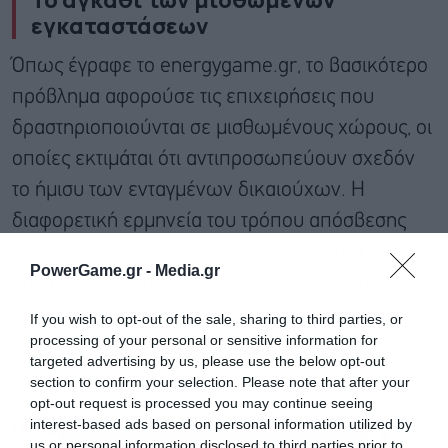
εγκαταστάσεων
Όπως έγραφε το energygame.gr, το βασικότερο
πρόβλημα αφορούσε τις επιχειρήσεις που
δραστηριοποιούνται σε μισθωμένους χώρους, οι
οποίες εκτιμάται ότι αντιπροσωπεύουν σχεδόν
το ήμισυ των ενταγμένων δικαιούχων. Η
διαφορετική ερμηνεία του τρόπου απόσβεσης
των επενδύσεων σε μισθωμένα ακίνητα
PowerGame.gr -
Media.gr
δημιούργησε πολύμηνες εμπλοκές, παρά το
γεγονός ότι ο αρχικός οδηγός δεν προέβλεπε
If you wish to opt-out of the sale, sharing to third parties, or
processing of your personal or sensitive information for
ελάχιστη διάρκεια μίσθωσης για την ένταξη στο
targeted advertising by us, please use the below opt-out
πρόγραμμα.
section to confirm your selection. Please note that after your
opt-out request is processed you may continue seeing
interest-based ads based on personal information utilized by
Οι ασυμβατότητες μεταξύ ΠΕΑ και
us or personal information disclosed to third parties prior to