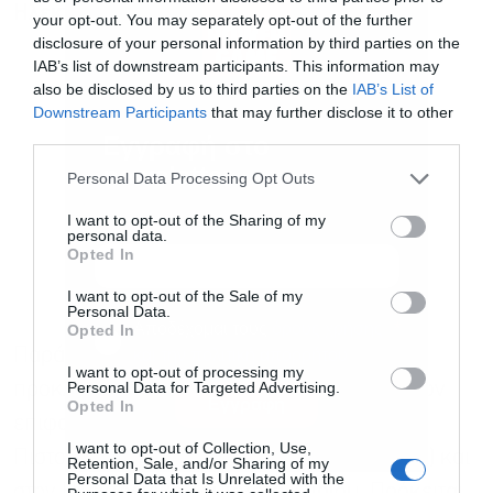
Ηλεκτρονικής Ταυτότητας
your opt-out. You may separately opt-out of the further
disclosure of your personal information by third parties on the
IAB’s list of downstream participants. This information may
also be disclosed by us to third parties on the
IAB’s List of
Downstream Participants
that may further disclose it to other
third parties.
Εγγραφή στο
newsletter
Personal Data Processing Opt Outs
I want to opt-out of the Sharing of my
personal data.
Opted In
I want to opt-out of the Sale of my
Personal Data.
Αποδέχομαι τους
όρους χρήσης
*
Opted In
Παράλληλα, σημαντικές καθυστερήσεις
και την πολιτική απορρήτου
I want to opt-out of processing my
Personal Data for Targeted Advertising.
προκλήθηκαν από την απαίτηση ταύτισης των
Εγγραφή
Opted In
επιφανειών που αναγράφονται στο
I want to opt-out of Collection, Use,
Πιστοποιητικό Ενεργειακής Απόδοσης (ΠΕΑ) και
Retention, Sale, and/or Sharing of my
Personal Data that Is Unrelated with the
στην Ηλεκτρονική Ταυτότητα Κτιρίου. Πρόκειται