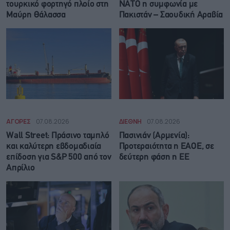
τουρκικό φορτηγό πλοίο στη
ΝΑΤΟ η συμφωνία με
Μαύρη Θάλασσα
Πακιστάν – Σαουδική Αραβία
ΑΓΟΡΕΣ
07.08.2026
ΔΙΕΘΝΗ
07.08.2026
Wall Street: Πράσινο ταμπλό
Πασινιάν (Αρμενία):
και καλύτερη εβδομαδιαία
Προτεραιότητα η ΕΑΟΕ, σε
επίδοση για S&P 500 από τον
δεύτερη φάση η ΕΕ
Απρίλιο