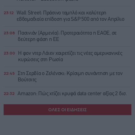
23:12
Wall Street: Πράσινο ταμπλό και καλύτερη
εβδομαδιαία επίδοση για S&P 500 από τον Απρίλιο
23:08
Πασινιάν (Αρμενία): Προτεραιότητα η ΕΑΟΕ, σε
δεύτερη φάση η ΕΕ
23:00
Η φον ντερ Λάιεν χαιρετίζει τις νέες αμερικανικές
κυρώσεις στη Ρωσία
22:45
Στη Σερβία ο Ζελένσκι: Κρίσιμη συνάντηση με τον
Βούτσιτς
22:32
Amazon: Πώς χτίζει κρυφά data center αξίας 2 δισ.
ΟΛΕΣ ΟΙ ΕΙΔΗΣΕΙΣ