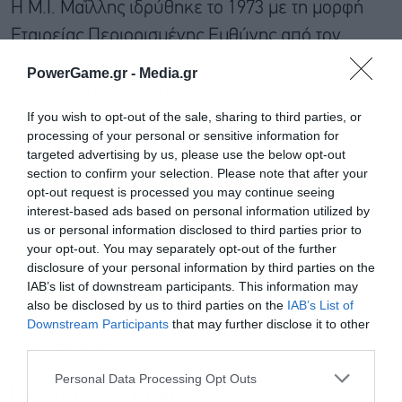
Η Μ.Ι. Μαΐλλης ιδρύθηκε το 1973 με τη μορφή
Εταιρείας Περιορισμένης Ευθύνης από τον
Μιχάλη Μαΐλλη, ως συνέχεια ατομικής
PowerGame.gr -
Media.gr
επιχείρησης η οποία προϋπήρχε από το 1968, και
If you wish to opt-out of the sale, sharing to third parties, or
μετατράπηκε σε Ανώνυμη Εμπορική και
processing of your personal or sensitive information for
Βιομηχανική Eταιρεία το 1976. Η εταιρεία
targeted advertising by us, please use the below opt-out
section to confirm your selection. Please note that after your
εισήγαγε τις μετοχές στο Χρηματιστήριο Αθηνών
opt-out request is processed you may continue seeing
το 1994. Να σημειωθεί ότι στην Ελλάδα η
interest-based ads based on personal information utilized by
us or personal information disclosed to third parties prior to
εταιρεία διατηρούσε δύο εργοστάσια, στην
your opt-out. You may separately opt-out of the further
Αλεξανδρούπολη και στα Οινόφυτα,
disclosure of your personal information by third parties on the
προχωρώντας το 2018 στη διακοπή λειτουργίας
IAB’s list of downstream participants. This information may
also be disclosed by us to third parties on the
IAB’s List of
του πρώτου στο πλαίσιο των διαδικασιών
Downstream Participants
that may further disclose it to other
αναδιάρθρωσης.
third parties.
Personal Data Processing Opt Outs
O
όμιλος
Fromm