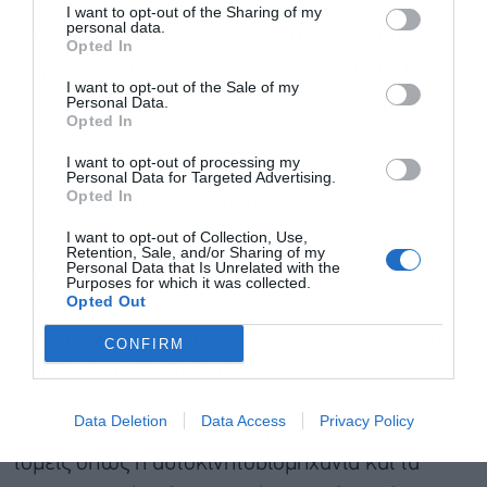
I want to opt-out of the Sharing of my
personal data.
Ο όμιλος Fromm, με παρουσία σε περίπου 50
Opted In
χώρες μέσω θυγατρικών ή αντιπροσώπων,
I want to opt-out of the Sale of my
σχεδιάζει, αναπτύσσει και παράγει μια μεγάλη
Personal Data.
Opted In
ποικιλία λύσεων συσκευασίας, περιτύλιξης και
I want to opt-out of processing my
προστασίας για την ενοποίηση και την
Personal Data for Targeted Advertising.
Opted In
παλετοποίηση εμπορευμάτων για μεταφορά:
Μηχανήματα και συστήματα περιτύλιξης,
I want to opt-out of Collection, Use,
Retention, Sale, and/or Sharing of my
Personal Data that Is Unrelated with the
μηχανήματα τύλιξης παλετών με ελαστική
Purposes for which it was collected.
Opted Out
περιτύλιξη, το κατοχυρωμένο με δίπλωμα
ευρεσιτεχνίας σύστημα μαξιλαριού Airpad, μαζί
CONFIRM
με όλα τα απαραίτητα αναλώσιμα.
Data Deletion
Data Access
Privacy Policy
Τα προϊόντα που παράγει βρίσκουν εφαρμογή σε
τομείς όπως η αυτοκινητοβιομηχανία και τα