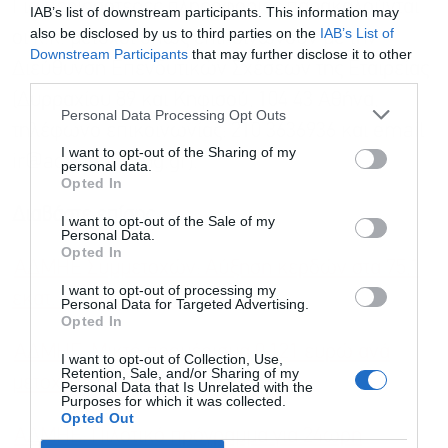
Για περισσότερες πληροφορίες παρακαλούνται
IAB’s list of downstream participants. This information may
also be disclosed by us to third parties on the
IAB’s List of
οι κ.κ. μέτοχοι όπως επικοινωνούν με την
Downstream Participants
that may further disclose it to other
Διεύθυνση Επενδυτικών Σχέσεων της Εταιρείας
third parties.
(Δυρραχίου 89 και Κηφισού, 104 43 Αθήνα,
Personal Data Processing Opt Outs
τηλέφωνο επικοινωνίας: 210 3636936 και email
I want to opt-out of the Sharing of my
ir@admieholding.gr).
personal data.
Opted In
Διαβάστε επίσης
I want to opt-out of the Sale of my
Personal Data.
Opted In
ΑΔΜΗΕ Συμμετοχών: Αύξηση κερδών στα 75,1
I want to opt-out of processing my
εκατ. ευρώ το 2024
Personal Data for Targeted Advertising.
Opted In
ΑΔΜΗΕ: Μικτό προμέρισμα 0,121 ευρώ ανά
I want to opt-out of Collection, Use,
Retention, Sale, and/or Sharing of my
μετοχή για το 2025
Personal Data that Is Unrelated with the
Purposes for which it was collected.
Opted Out
ΑΔΜΗΕ: Πιλοτικό πρόγραμμα για 24ωρη