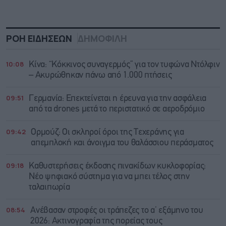
ΡΟΗ ΕΙΔΗΣΕΩΝ
ΔΗΜΟΦΙΛΗ
10:08
Κίνα: “Κόκκινος συναγερμός” για τον τυφώνα Ντόλφιν
– Ακυρώθηκαν πάνω από 1.000 πτήσεις
09:51
Γερμανία: Επεκτείνεται η έρευνα για την ασφάλεια
από τα drones μετά το περιστατικό σε αεροδρόμιο
09:42
Ορμούζ: Οι σκληροί όροι της Τεχεράνης για
απεμπλοκή και άνοιγμα του θαλάσσιου περάσματος
09:18
Καθυστερήσεις έκδοσης πινακίδων κυκλοφορίας:
Νέο ψηφιακό σύστημα για να μπει τέλος στην
ταλαιπωρία
08:54
Ανέβασαν στροφές οι τράπεζες το α’ εξάμηνο του
2026: Ακτινογραφία της πορείας τους