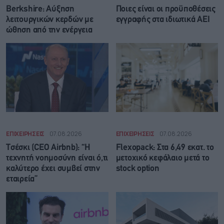
Berkshire: Αύξηση
Ποιες είναι οι προϋποθέσεις
λειτουργικών κερδών με
εγγραφής στα ιδιωτικά ΑΕΙ
ώθηση από την ενέργεια
ΕΠΙΧΕΙΡΗΣΕΙΣ
07.08.2026
ΕΠΙΧΕΙΡΗΣΕΙΣ
07.08.2026
Τσέσκι (CEO Airbnb): “Η
Flexopack: Στα 6,49 εκατ. το
τεχνητή νοημοσύνη είναι ό,τι
μετοχικό κεφάλαιο μετά το
καλύτερο έχει συμβεί στην
stock option
εταιρεία”