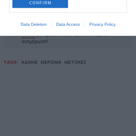
CONFIRM
επιτήρηση των υποδομών με drones
Data Deletion
Data Access
Privacy Policy
Ακολουθήστε το Powergame.gr στο
Google
για άμεση και έγκυρη οικονομική
News
ενημέρωση!
TAGS:
ΑΔΜΗΕ
ΜΕΡΙΣΜΑ
ΜΕΤΟΧΕΣ