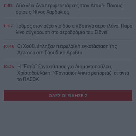
11:55
Δύο νέοι Αντιπεριφερειάρχες στην Αττική: Ποιους
όρισε ο Νίκος Χαρδαλιάς
11:27
Τρόμος στον αέρα για δύο επιβατηγά αεροπλάνα: Παρά
λίγο σύγκρουση στο αεροδρόμιο του Σίδνεϊ
10:46
Οι Χούθι έπληξαν πετρελαϊκή εγκατάσταση της
Aramco στη Σαουδική Αραβία
10:24
Η “Εστία” ξαναχτύπησε για Διαμαντοπούλου,
Χριστοδουλάκη: “Φαντασιόπληκτο ρεπορτάζ” απαντά
το ΠΑΣΟΚ
ΟΛΕΣ ΟΙ ΕΙΔΗΣΕΙΣ