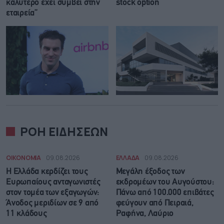
καλύτερο έχει συμβεί στην
stock option
εταιρεία”
ΡΟΗ ΕΙΔΗΣΕΩΝ
ΟΙΚΟΝΟΜΙΑ
09.08.2026
ΕΛΛΑΔΑ
09.08.2026
Η Ελλάδα κερδίζει τους
Μεγάλη έξοδος των
Ευρωπαίους ανταγωνιστές
εκδρομέων του Αυγούστου:
στον τομέα των εξαγωγών:
Πάνω από 100.000 επιβάτες
Άνοδος μεριδίων σε 9 από
φεύγουν από Πειραιά,
11 κλάδους
Ραφήνα, Λαύριο