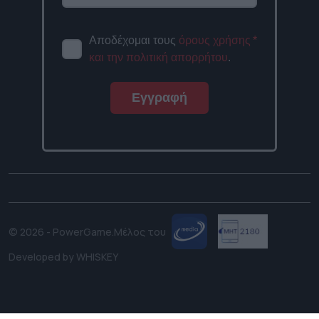
Αποδέχομαι τους
όρους χρήσης
*
και την πολιτική απορρήτου
.
Εγγραφή
© 2026 - PowerGame.
Μέλος του
Developed by
WHISKEY