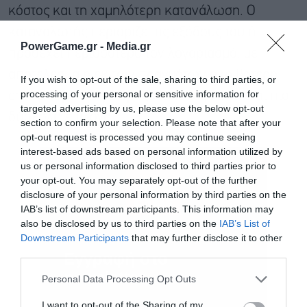
κόστος και τη χαμηλότερη κατανάλωση. Ο
καταναλωτής περιορίζει τις εξόδους του ή
PowerGame.gr -
Media.gr
προσέχει περισσότερο τον λογαριασμό, με
αποτέλεσμα η εκ των πραγμάτων ακριβότερη
If you wish to opt-out of the sale, sharing to third parties, or
processing of your personal or sensitive information for
craft μπύρα μίας μικροζυθοποιίας να γίνεται πιο
targeted advertising by us, please use the below opt-out
δύσκολη επιλογή.
section to confirm your selection. Please note that after your
opt-out request is processed you may continue seeing
interest-based ads based on personal information utilized by
us or personal information disclosed to third parties prior to
your opt-out. You may separately opt-out of the further
disclosure of your personal information by third parties on the
IAB’s list of downstream participants. This information may
also be disclosed by us to third parties on the
IAB’s List of
Downstream Participants
that may further disclose it to other
third parties.
Εγγραφή στο
newsletter
Personal Data Processing Opt Outs
I want to opt-out of the Sharing of my