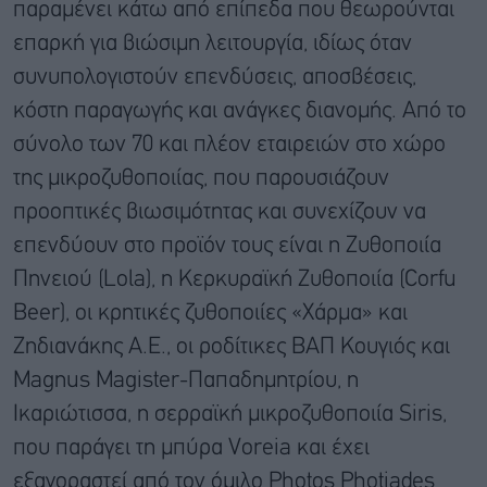
παραμένει κάτω από επίπεδα που θεωρούνται
επαρκή για βιώσιμη λειτουργία, ιδίως όταν
συνυπολογιστούν επενδύσεις, αποσβέσεις,
κόστη παραγωγής και ανάγκες διανομής. Από το
σύνολο των 70 και πλέον εταιρειών στο χώρο
της μικροζυθοποιίας, που παρουσιάζουν
προοπτικές βιωσιμότητας και συνεχίζουν να
επενδύουν στο προϊόν τους είναι η Ζυθοποιία
Πηνειού (Lola), η Κερκυραϊκή Ζυθοποιία (Corfu
Beer), οι κρητικές ζυθοποιίες «Χάρμα» και
Ζηδιανάκης Α.Ε., οι ροδίτικες ΒΑΠ Κουγιός και
Magnus Magister-Παπαδημητρίου, η
Ικαριώτισσα, η σερραϊκή μικροζυθοποιία Siris,
που παράγει τη μπύρα Voreia και έχει
εξαγοραστεί από τον όμιλο Photos Photiades