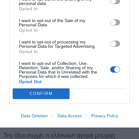
personal data.
Opted In
Αντίθετα, στο σούπερ μάρκετ όπου σημαντικό
μέρος της κατανάλωσης καθοδηγείται από την
I want to opt-out of the Sale of my
Personal Data.
αυθόρμητη αγορά, ο ανταγωνισμός τιμής είναι
Αποδέχομαι τους
όρους χρήσης
*
Opted In
και την πολιτική απορρήτου
αδυσώπητος. Ο καταναλωτής βρίσκει φθηνές
I want to opt-out of processing my
Personal Data for Targeted Advertising.
προτάσεις, συχνά σε πολύ χαμηλές τιμές,
Εγγραφή
Opted In
γεγονός που καθιστά σχεδόν ανέφικτο για μία
I want to opt-out of Collection, Use,
Retention, Sale, and/or Sharing of my
μικρή ζυθοποιία να σταθεί με όρους κόστους. Η
Personal Data that Is Unrelated with the
Purposes for which it was collected.
μάχη δεν δίνεται πλέον μόνο στην ποιότητα, αλλά
Opted Out
και στο αν ο καταναλωτής μπορεί ή θέλει να
CONFIRM
πληρώσει τη διαφορά.
Χαμηλότερα από τον μέσο όρο κατά
Data Deletion
Data Access
Privacy Policy
κεφαλήν κατανάλωσης της Ευρώπης
Την ίδια στιγμή, η ελληνική αγορά μπύρας