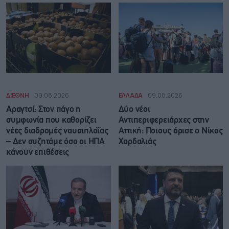
ΔΙΕΘΝΗ
09.08.2026
ΕΛΛΑΔΑ
09.08.2026
Αραγτσί: Στον πάγο η
Δύο νέοι
συμφωνία που καθορίζει
Αντιπεριφερειάρχες στην
νέες διαδρομές ναυσιπλοΐας
Αττική: Ποιους όρισε ο Νίκος
– Δεν συζητάμε όσο οι ΗΠΑ
Χαρδαλιάς
κάνουν επιθέσεις