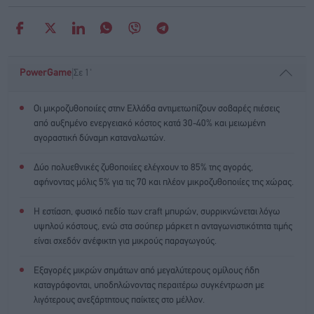
|
PowerGame
Σε 1'
Οι μικροζυθοποιίες στην Ελλάδα αντιμετωπίζουν σοβαρές πιέσεις
από αυξημένο ενεργειακό κόστος κατά 30-40% και μειωμένη
αγοραστική δύναμη καταναλωτών.
Δύο πολυεθνικές ζυθοποιίες ελέγχουν το 85% της αγοράς,
αφήνοντας μόλις 5% για τις 70 και πλέον μικροζυθοποιίες της χώρας.
Η εστίαση, φυσικό πεδίο των craft μπυρών, συρρικνώνεται λόγω
υψηλού κόστους, ενώ στα σούπερ μάρκετ η ανταγωνιστικότητα τιμής
είναι σχεδόν ανέφικτη για μικρούς παραγωγούς.
Εξαγορές μικρών σημάτων από μεγαλύτερους ομίλους ήδη
καταγράφονται, υποδηλώνοντας περαιτέρω συγκέντρωση με
λιγότερους ανεξάρτητους παίκτες στο μέλλον.