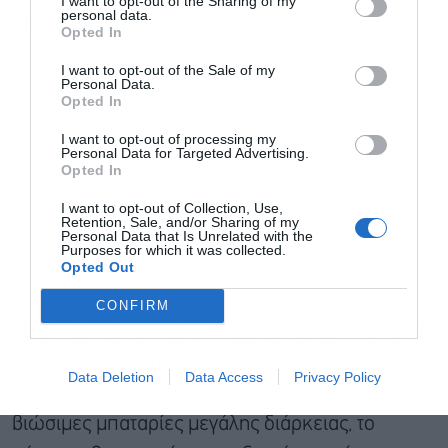
I want to opt-out of the Sharing of my
personal data.
ώρες.
Opted In
I want to opt-out of the Sale of my
Personal Data.
Αποδέχομαι τους
όρους χρήσης
*
Opted In
και την πολιτική απορρήτου
I want to opt-out of processing my
Personal Data for Targeted Advertising.
Εγγραφή
Opted In
I want to opt-out of Collection, Use,
Retention, Sale, and/or Sharing of my
Personal Data that Is Unrelated with the
Purposes for which it was collected.
Opted Out
CONFIRM
«Όταν φεύγει ο ήλιος, οι τιμές μπορούν να πάνε
από το μηδέν στα 220 ευρώ», σημείωσε
Data Deletion
Data Access
Privacy Policy
χαρακτηριστικά, εξηγώντας ότι χωρίς οικονομικά
βιώσιμες μπαταρίες μεγάλης διάρκειας, το