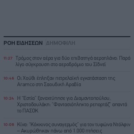
ΡΟΗ ΕΙΔΗΣΕΩΝ
ΔΗΜΟΦΙΛΗ
11:27
Τρόμος στον αέρα για δύο επιβατηγά αεροπλάνα: Παρά
λίγο σύγκρουση στο αεροδρόμιο του Σίδνεϊ
10:46
Οι Χούθι έπληξαν πετρελαϊκή εγκατάσταση της
Aramco στη Σαουδική Αραβία
10:24
Η “Εστία” ξαναχτύπησε για Διαμαντοπούλου,
Χριστοδουλάκη: “Φαντασιόπληκτο ρεπορτάζ” απαντά
το ΠΑΣΟΚ
10:08
Κίνα: “Κόκκινος συναγερμός” για τον τυφώνα Ντόλφιν
– Ακυρώθηκαν πάνω από 1.000 πτήσεις