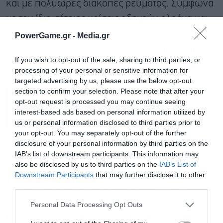
και με πολύωρες διακοπές ρεύματος. Σύμφωνα
με τον ίδιο, τέτοιες κρίσεις οδηγούν ολοένα και
περισσότερες χώρες στο συμπέρασμα ότι οι
PowerGame.gr -
Media.gr
ΑΠΕ, τα δίκτυα και οι υποδομές αποθήκευσης
If you wish to opt-out of the sale, sharing to third parties, or
αποτελούν πλέον ζήτημα εθνικής ασφάλειας.
processing of your personal or sensitive information for
targeted advertising by us, please use the below opt-out
section to confirm your selection. Please note that after your
Το μεγάλο πρόβλημα και η
opt-out request is processed you may continue seeing
απάντηση που φέρνουν οι
interest-based ads based on personal information utilized by
μπαταρίες
us or personal information disclosed to third parties prior to
your opt-out. You may separately opt-out of the further
Ο Ευάγγελος Μυτιληναίος έδωσε ιδιαίτερη
disclosure of your personal information by third parties on the
IAB’s list of downstream participants. This information may
έμφαση στο ζήτημα της αποθήκευσης ενέργειας,
also be disclosed by us to third parties on the
IAB’s List of
υποστηρίζοντας ότι το πραγματικό πρόβλημα της
Downstream Participants
that may further disclose it to other
third parties.
πράσινης μετάβασης δεν είναι η παραγωγή
Εγγραφή στο
newsletter
ηλεκτρικής ενέργειας κατά τη διάρκεια της
Personal Data Processing Opt Outs
ημέρας, αλλά η κάλυψη της ζήτησης τις βραδινές