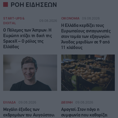
ΡΟΗ ΕΙΔΗΣΕΩΝ
START-UPS &
ΟΙΚΟΝΟΜΙΑ
09.08.2026
09.08.2026
DIGITAL
Η Ελλάδα κερδίζει τους
Ο Πόλεμος των Άστρων: Η
Ευρωπαίους ανταγωνιστές
Ευρώπη χτίζει τη δική της
στον τομέα των εξαγωγών:
SpaceX – Ο ρόλος της
Άνοδος μεριδίων σε 9 από
Ελλάδας
11 κλάδους
ΕΛΛΑΔΑ
09.08.2026
ΔΙΕΘΝΗ
09.08.2026
Μεγάλη έξοδος των
Αραγτσί: Στον πάγο η
εκδρομέων του Αυγούστου:
συμφωνία που καθορίζει