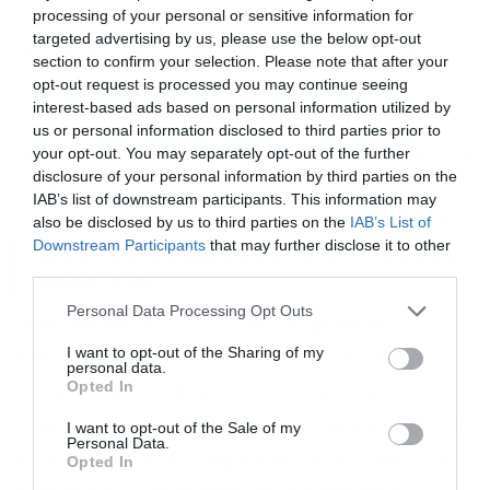
processing of your personal or sensitive information for
RRF να οδεύει προς ολοκλήρωση, η Space
targeted advertising by us, please use the below opt-out
Hellas στρέφει το βλέμμα στα κονδύλια του
section to confirm your selection. Please note that after your
opt-out request is processed you may continue seeing
ΕΣΠΑ για την επόμενη τριετία, στα μεγάλα
interest-based ads based on personal information utilized by
projects του ιδιωτικού τομέα και στον
us or personal information disclosed to third parties prior to
your opt-out. You may separately opt-out of the further
ενεργειακό κλάδο, όπου ήδη υλοποιεί σημαντικά
disclosure of your personal information by third parties on the
έργα.
IAB’s list of downstream participants. This information may
also be disclosed by us to third parties on the
IAB’s List of
Downstream Participants
that may further disclose it to other
Δεν βλέπει εξαγορές – Ο στόχος για
third parties.
τα δάνεια
Personal Data Processing Opt Outs
Όσον αφορά το μέτωπο της μη οργανικής
I want to opt-out of the Sharing of my
ανάπτυξης, η εισηγμένη δεν φαίνεται να έχει
personal data.
Opted In
ενεργό πλάνο εξαγορών: «Δεν έχουμε κάτι
συγκεκριμένο αυτήν τη στιγμή. Προσπαθούμε να
I want to opt-out of the Sale of my
Personal Data.
αξιοποιήσουμε τις υπάρχουσες επενδύσεις μας»,
Opted In