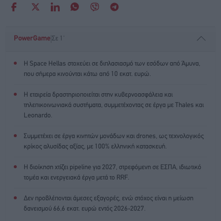
|
PowerGame
Σε 1'
Η Space Hellas στοχεύει σε διπλασιασμό των εσόδων από Άμυνα,
που σήμερα κινούνται κάτω από 10 εκατ. ευρώ.
Η εταιρεία δραστηριοποιείται στην κυβερνοασφάλεια και
τηλεπικοινωνιακά συστήματα, συμμετέχοντας σε έργα με Thales και
Leonardo.
Συμμετέχει σε έργα κινητών μονάδων και drones, ως τεχνολογικός
κρίκος αλυσίδας αξίας, με 100% ελληνική κατασκευή.
Η διοίκηση χτίζει pipeline για 2027, στρεφόμενη σε ΕΣΠΑ, ιδιωτικό
τομέα και ενεργειακά έργα μετά το RRF.
Δεν προβλέπονται άμεσες εξαγορές, ενώ στόχος είναι η μείωση
δανεισμού 66,6 εκατ. ευρώ εντός 2026-2027.