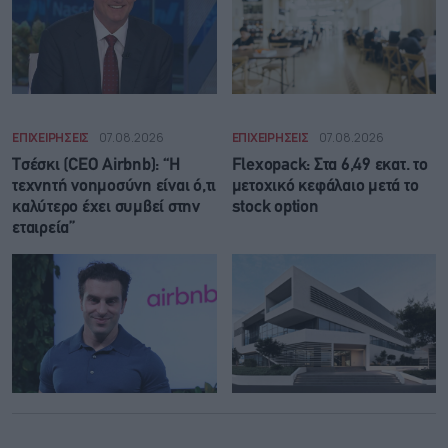
ΕΠΙΧΕΙΡΗΣΕΙΣ
07.08.2026
ΕΠΙΧΕΙΡΗΣΕΙΣ
07.08.2026
Τσέσκι (CEO Airbnb): “Η
Flexopack: Στα 6,49 εκατ. το
τεχνητή νοημοσύνη είναι ό,τι
μετοχικό κεφάλαιο μετά το
καλύτερο έχει συμβεί στην
stock option
εταιρεία”