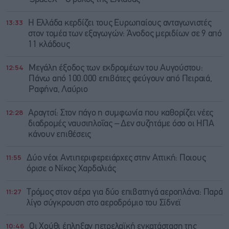
13:33
Η Ελλάδα κερδίζει τους Ευρωπαίους ανταγωνιστές
στον τομέα των εξαγωγών: Άνοδος μεριδίων σε 9 από
11 κλάδους
12:54
Μεγάλη έξοδος των εκδρομέων του Αυγούστου:
Πάνω από 100.000 επιβάτες φεύγουν από Πειραιά,
Ραφήνα, Λαύριο
12:28
Αραγτσί: Στον πάγο η συμφωνία που καθορίζει νέες
διαδρομές ναυσιπλοΐας – Δεν συζητάμε όσο οι ΗΠΑ
κάνουν επιθέσεις
11:55
Δύο νέοι Αντιπεριφερειάρχες στην Αττική: Ποιους
όρισε ο Νίκος Χαρδαλιάς
11:27
Τρόμος στον αέρα για δύο επιβατηγά αεροπλάνα: Παρά
λίγο σύγκρουση στο αεροδρόμιο του Σίδνεϊ
10:46
Οι Χούθι έπληξαν πετρελαϊκή εγκατάσταση της