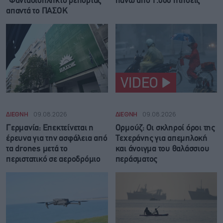
“Φαντασιόπληκτο ρεπορτάζ”
πάνω από 1.000 πτήσεις
απαντά το ΠΑΣΟΚ
VIDEO
ΔΙΕΘΝΗ
09.08.2026
ΔΙΕΘΝΗ
09.08.2026
Γερμανία: Επεκτείνεται η
Ορμούζ: Οι σκληροί όροι της
έρευνα για την ασφάλεια από
Τεχεράνης για απεμπλοκή
τα drones μετά το
και άνοιγμα του θαλάσσιου
περιστατικό σε αεροδρόμιο
περάσματος