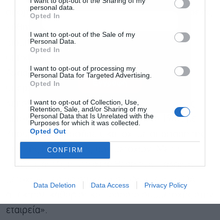
I want to opt-out of the Sharing of my
personal data.
αφορούσε τους παλαιούς μετόχους της εταιρείας
Opted In
«Αθηναϊκής Χαρτοποιίας», μιας σημαντικής
I want to opt-out of the Sale of my
Personal Data.
βιομηχανικής επιχείρησης, η οποία το 1984
Αποδέχομαι τους
όρους χρήσης
*
Opted In
υπήχθη στο καθεστώς του Οργανισμού
και την πολιτική απορρήτου
I want to opt-out of processing my
Ανασυγκροτήσεως Επιχειρήσεων, λόγω
Personal Data for Targeted Advertising.
Εγγραφή
Opted In
υπερχρέωσης και αδυναμίας συνέχισης της
I want to opt-out of Collection, Use,
λειτουργίας της. Ακολούθησαν δύο αυξήσεις
Retention, Sale, and/or Sharing of my
Personal Data that Is Unrelated with the
μετοχικού κεφαλαίου, το 1986 και το 1987, με
Purposes for which it was collected.
Opted Out
Υπουργικές Αποφάσεις και όχι με απόφαση της
Γενικής Συνέλευσης των μετόχων. Με τις
CONFIRM
πράξεις αυτές η μετοχική θέση των παλαιών
μετόχων περιορίστηκε ουσιωδώς, ενώ ο ΟΑΕ
Data Deletion
Data Access
Privacy Policy
απέκτησε καθοριστικό ποσοστό συμμετοχής στην
εταιρεία».