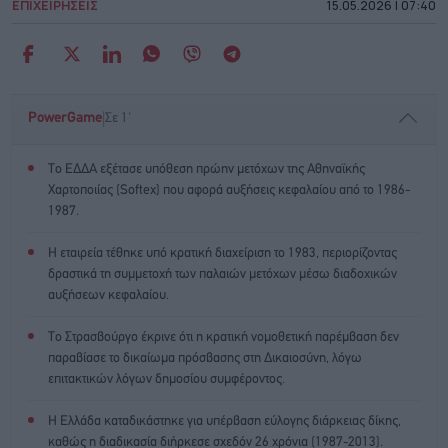
ΕΠΙΧΕΙΡΗΣΕΙΣ
15.05.2026 | 07:40
|
PowerGame
Σε 1'
Το ΕΔΔΑ εξέτασε υπόθεση πρώην μετόχων της Αθηναϊκής
Χαρτοποιίας (Softex) που αφορά αυξήσεις κεφαλαίου από το 1986-
1987.
Η εταιρεία τέθηκε υπό κρατική διαχείριση το 1983, περιορίζοντας
δραστικά τη συμμετοχή των παλαιών μετόχων μέσω διαδοχικών
αυξήσεων κεφαλαίου.
Το Στρασβούργο έκρινε ότι η κρατική νομοθετική παρέμβαση δεν
παραβίασε το δικαίωμα πρόσβασης στη Δικαιοσύνη, λόγω
επιτακτικών λόγων δημοσίου συμφέροντος.
Η Ελλάδα καταδικάστηκε για υπέρβαση εύλογης διάρκειας δίκης,
καθώς η διαδικασία διήρκεσε σχεδόν 26 χρόνια (1987-2013).