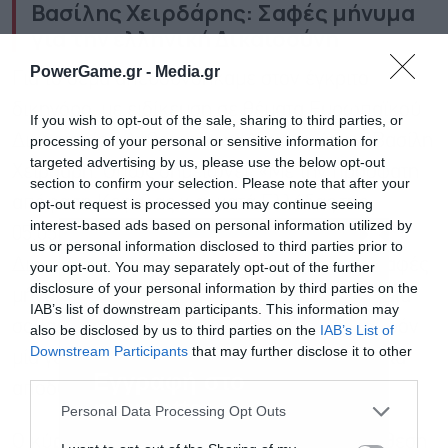
Βασίλης Χειρδάρης: Σαφές μήνυμα
για την ελληνική Δικαιοσύνη
PowerGame.gr -
Media.gr
Για το θέμα απευθυνθήκαμε στον έγκριτο
δικηγόρο, με ειδίκευση σε θέματα Ευρωπαϊκού
If you wish to opt-out of the sale, sharing to third parties, or
Δικαστηρίου Ανθρωπίνων Δικαιωμάτων, Βασίλη
processing of your personal or sensitive information for
targeted advertising by us, please use the below opt-out
Χειρδάρη. Όπως σημειώνει: «Με την πρόσφατη
section to confirm your selection. Please note that after your
απόφαση Κεφάλας κ.α. κατά Ελλάδας της
opt-out request is processed you may continue seeing
interest-based ads based on personal information utilized by
05.05.2026 το Ευρωπαϊκό Δικαστήριο
us or personal information disclosed to third parties prior to
Δικαιωμάτων του Ανθρώπου έστειλε ένα σαφές
your opt-out. You may separately opt-out of the further
disclosure of your personal information by third parties on the
μήνυμα για την ελληνική Δικαιοσύνη. Όταν μια
IAB’s list of downstream participants. This information may
σοβαρή οικονομική διαφορά χρειάζεται σχεδόν
also be disclosed by us to third parties on the
IAB’s List of
Downstream Participants
that may further disclose it to other
μία γενιά για να κριθεί, η δικαστική προστασία
third parties.
Εγγραφή στο
αποδυναμώνεται στην πράξη».
newsletter
Personal Data Processing Opt Outs
Ο κύριος Χειρδάρης διευκρινίζει ότι «η υπόθεση