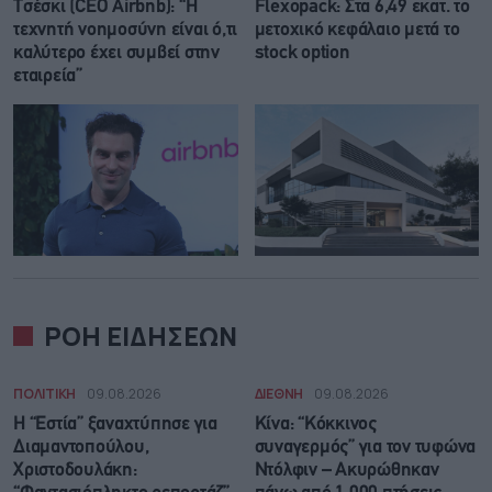
Τσέσκι (CEO Airbnb): “Η
Flexopack: Στα 6,49 εκατ. το
τεχνητή νοημοσύνη είναι ό,τι
μετοχικό κεφάλαιο μετά το
καλύτερο έχει συμβεί στην
stock option
εταιρεία”
ΡΟΗ ΕΙΔΗΣΕΩΝ
ΠΟΛΙΤΙΚΗ
09.08.2026
ΔΙΕΘΝΗ
09.08.2026
Η “Εστία” ξαναχτύπησε για
Κίνα: “Κόκκινος
Διαμαντοπούλου,
συναγερμός” για τον τυφώνα
Χριστοδουλάκη:
Ντόλφιν – Ακυρώθηκαν