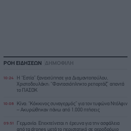
ΡΟΗ ΕΙΔΗΣΕΩΝ
ΔΗΜΟΦΙΛΗ
10:24
Η “Εστία” ξαναχτύπησε για Διαμαντοπούλου,
Χριστοδουλάκη: “Φαντασιόπληκτο ρεπορτάζ” απαντά
το ΠΑΣΟΚ
10:08
Κίνα: “Κόκκινος συναγερμός” για τον τυφώνα Ντόλφιν
– Ακυρώθηκαν πάνω από 1.000 πτήσεις
09:51
Γερμανία: Επεκτείνεται η έρευνα για την ασφάλεια
από τα drones μετά το περιστατικό σε αεροδρόμιο