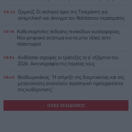
09:42
Ορμούζ: Οι σκληροί όροι της Τεχεράνης για
απεμπλοκή και άνοιγμα του θαλάσσιου περάσματος
09:18
Καθυστερήσεις έκδοσης πινακίδων κυκλοφορίας:
Νέο ψηφιακό σύστημα για να μπει τέλος στην
ταλαιπωρία
08:54
Ανέβασαν στροφές οι τράπεζες το α’ εξάμηνο του
2026: Ακτινογραφία της πορείας τους
08:45
Θεοδωρικάκος: “Η στήριξη της βιομηχανίας και της
μεταποίησης αποτελούν στρατηγική προτεραιότητα
της κυβέρνησης”
ΟΛΕΣ ΟΙ ΕΙΔΗΣΕΙΣ