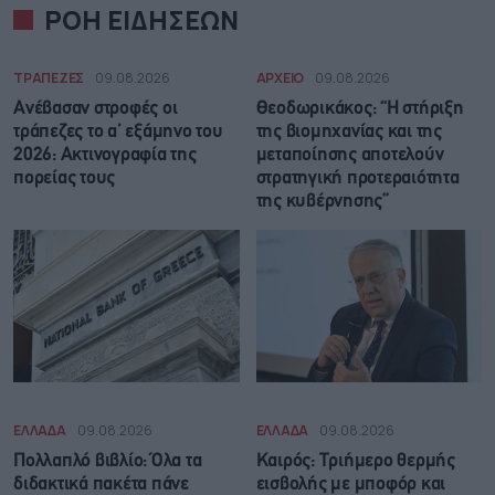
ΡΟΗ ΕΙΔΗΣΕΩΝ
ΤΡΑΠΕΖΕΣ
09.08.2026
ΑΡΧΕΙΟ
09.08.2026
Ανέβασαν στροφές οι
Θεοδωρικάκος: “Η στήριξη
τράπεζες το α’ εξάμηνο του
της βιομηχανίας και της
2026: Ακτινογραφία της
μεταποίησης αποτελούν
πορείας τους
στρατηγική προτεραιότητα
της κυβέρνησης”
ΕΛΛΑΔΑ
09.08.2026
ΕΛΛΑΔΑ
09.08.2026
Πολλαπλό βιβλίο: Όλα τα
Καιρός: Τριήμερο θερμής
διδακτικά πακέτα πάνε
εισβολής με μποφόρ και