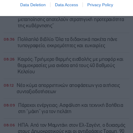
Data Deletion
Data Access
Privacy Policy
08:45
Θεοδωρικάκος: “Η στήριξη της βιομηχανίας και της
μεταποίησης αποτελούν στρατηγική προτεραιότητα
της κυβέρνησης”
08:36
Πολλαπλό βιβλίο: Όλα τα διδακτικά πακέτα πάνε
τυπογραφείο, εκκρεμότητες και ευκαιρίες
08:26
Καιρός: Τριήμερο θερμής εισβολής με μποφόρ και
θερμοκρασίες μια ανάσα από τους 40 βαθμούς
Κελσίου
08:12
Νέο κύμα απορριπτικών αποφάσεων για αιτήσεις
συνταξιοδοτήσεων
08:09
Πάροχοι ενέργειας: Ασφάλιση και τεχνική βοήθεια
στη “μάχη” για τον πελάτη
08:06
ΗΠΑ: Από τον Μαμντάνι στον Ελ-Σαγέντ, ο διχασμός
στους Δημοκρατικούς και οι αντιδράσεις Τραμπ, 90