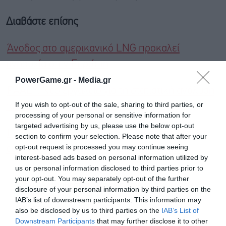
Διαβάστε επίσης
Άνοδος στο αμερικανικό LNG προκαλεί
ανησυχία στην Ευρώπη
PowerGame.gr -
Media.gr
ΡΑΑΕΥ: Νέο εργαλείο για τη στατιστική ανάλυση
If you wish to opt-out of the sale, sharing to third parties, or
των τιμών ηλεκτρικής ενέργειας
processing of your personal or sensitive information for
targeted advertising by us, please use the below opt-out
ΓΕΚ ΤΕΡΝΑ – Σουρέτης: Επενδύσεις 500 εκατ.
section to confirm your selection. Please note that after your
opt-out request is processed you may continue seeing
ευρώ στην Εγνατία την επόμενη πενταετία
interest-based ads based on personal information utilized by
us or personal information disclosed to third parties prior to
your opt-out. You may separately opt-out of the further
Ακολουθήστε το Powergame.gr στο
Google
disclosure of your personal information by third parties on the
για άμεση και έγκυρη οικονομική
News
IAB’s list of downstream participants. This information may
ενημέρωση!
also be disclosed by us to third parties on the
IAB’s List of
Downstream Participants
that may further disclose it to other