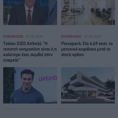
ΕΠΙΧΕΙΡΗΣΕΙΣ
07.08.2026
ΕΠΙΧΕΙΡΗΣΕΙΣ
07.08.2026
Τσέσκι (CEO Airbnb): “Η
Flexopack: Στα 6,49 εκατ. το
τεχνητή νοημοσύνη είναι ό,τι
μετοχικό κεφάλαιο μετά το
καλύτερο έχει συμβεί στην
stock option
εταιρεία”