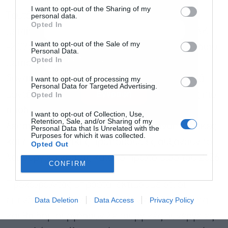
I want to opt-out of the Sharing of my
Ταυτόχρονα, το 2026 αποτελεί μια σημαντική
personal data.
Opted In
μεταβατική χρονιά για τον Όμιλο FourlisΦΡΛΚ
I want to opt-out of the Sale of my
-2,07%. Επενδύουμε την υλοποίηση του σχεδίου
Personal Data.
Αποδέχομαι τους
όρους χρήσης
*
Opted In
μετασχηματισμού μας, επενδύοντας στις
και την πολιτική απορρήτου
δυνατότητες, τα συστήματα και τα λειτουργικά
I want to opt-out of processing my
Personal Data for Targeted Advertising.
Εγγραφή
μοντέλα που απαιτούνται για τη στήριξη μιας πιο
Opted In
αποδοτικής και μακροπρόθεσμα βιώσιμης
I want to opt-out of Collection, Use,
Retention, Sale, and/or Sharing of my
λειτουργίας. Οι παράλληλες αυτές αναπτυξιακές
Personal Data that Is Unrelated with the
Purposes for which it was collected.
και επιχειρησιακές πρωτοβουλίες αυξάνουν το
Opted Out
λειτουργικό κόστος κατά το πρώτο μισό του 2026.
CONFIRM
Προχωρώντας μπροστά, εκτιμούμε ότι οι
Data Deletion
Data Access
Privacy Policy
επενδύσεις θα ενισχύσουν την αποδοτικότητα
και θα δημιουργήσουν λειτουργικές συνέργειες