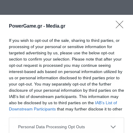
PowerGame.gr -
Media.gr
If you wish to opt-out of the sale, sharing to third parties, or
processing of your personal or sensitive information for
targeted advertising by us, please use the below opt-out
section to confirm your selection. Please note that after your
opt-out request is processed you may continue seeing
Ο κ. Γιώργος Βασιλάκoς, Διευθύνων Σύμβουλος
interest-based ads based on personal information utilized by
us or personal information disclosed to third parties prior to
του Ομίλου Fourlis, δήλωσε: «Το πρώτο τρίμηνο
your opt-out. You may separately opt-out of the further
του 2026 επιβεβαιώνει τη θετική εμπορική
disclosure of your personal information by third parties on the
IAB’s list of downstream participants. This information may
δυναμική του Ομίλου, με ισχυρή αύξηση εσόδων
also be disclosed by us to third parties on the
IAB’s List of
που υποστηρίζεται από ανθεκτική ζήτηση στις
Downstream Participants
that may further disclose it to other
third parties.
Εγγραφή στο
περισσότερες αγορές μας, αύξηση μεριδίων
newsletter
αγοράς και επέκταση του δικτύου.
Personal Data Processing Opt Outs