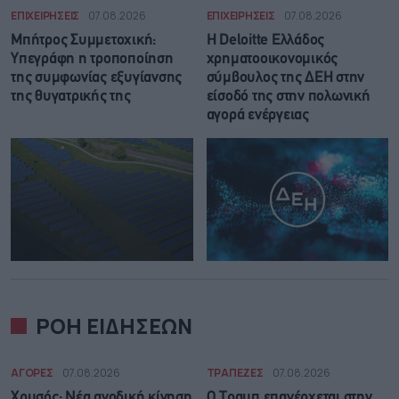
ΕΠΙΧΕΙΡΗΣΕΙΣ
07.08.2026
ΕΠΙΧΕΙΡΗΣΕΙΣ
07.08.2026
Μπήτρος Συμμετοχική:
Η Deloitte Ελλάδος
Υπεγράφη η τροποποίηση
χρηματοοικονομικός
της συμφωνίας εξυγίανσης
σύμβουλος της ΔΕΗ στην
της θυγατρικής της
είσοδό της στην πολωνική
αγορά ενέργειας
ΡΟΗ ΕΙΔΗΣΕΩΝ
ΑΓΟΡΕΣ
07.08.2026
ΤΡΑΠΕΖΕΣ
07.08.2026
Χρυσός: Νέα ανοδική κίνηση
Ο Τραμπ επανέρχεται στην