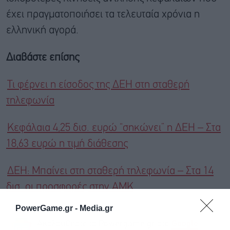
έχει πραγματοποιήσει τα τελευταία χρόνια η
ελληνική αγορά.
Διαβάστε επίσης
Τι φέρνει η είσοδος της ΔΕΗ στη σταθερή
τηλεφωνία
Κεφάλαια 4,25 δισ. ευρώ “σηκώνει” η ΔΕΗ – Στα
18,63 ευρώ η τιμή διάθεσης
ΔΕΗ: Μπαίνει στη σταθερή τηλεφωνία – Στα 14
δισ. οι προσφορές στην ΑΜΚ
PowerGame.gr -
Media.gr
Ακολουθήστε το Powergame.gr στο
Google