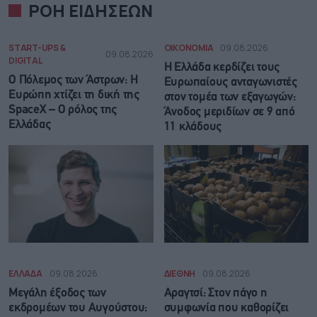
ΡΟΗ ΕΙΔΗΣΕΩΝ
START-UPS &
ΟΙΚΟΝΟΜΙΑ
09.08.2026
09.08.2026
DIGITAL
Η Ελλάδα κερδίζει τους
Ο Πόλεμος των Άστρων: Η
Ευρωπαίους ανταγωνιστές
Ευρώπη χτίζει τη δική της
στον τομέα των εξαγωγών:
SpaceX – Ο ρόλος της
Άνοδος μεριδίων σε 9 από
Ελλάδας
11 κλάδους
ΕΛΛΑΔΑ
09.08.2026
ΔΙΕΘΝΗ
09.08.2026
Μεγάλη έξοδος των
Αραγτσί: Στον πάγο η
εκδρομέων του Αυγούστου:
συμφωνία που καθορίζει