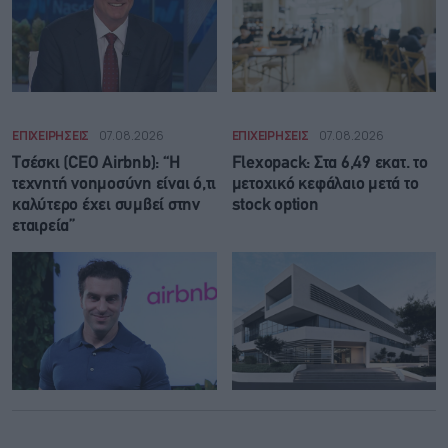
ΕΠΙΧΕΙΡΗΣΕΙΣ
07.08.2026
ΕΠΙΧΕΙΡΗΣΕΙΣ
07.08.2026
Τσέσκι (CEO Airbnb): “Η
Flexopack: Στα 6,49 εκατ. το
τεχνητή νοημοσύνη είναι ό,τι
μετοχικό κεφάλαιο μετά το
καλύτερο έχει συμβεί στην
stock option
εταιρεία”