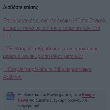
Διαβάστε επίσης
Επιφυλακτικές οι αγορές ενόψει IPO της SpaceX,
εκτιμούν πολύ υψηλή την αποτίμηση των 1,78
τρισ.
ΟΤΕ: Μπαράζ επιβράβευσης των μετόχων με
μέρισμα και ακύρωση ιδίων μετοχών
Η EasyJet παρέλαβε το 100ό αεροσκάφος
A320neo
Ακολουθήστε το Powergame.gr στο
Google
για άμεση και έγκυρη οικονομική
News
ενημέρωση!