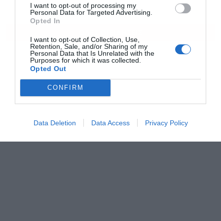
I want to opt-out of processing my
Aramco στη Σαουδική Αραβία
Personal Data for Targeted Advertising.
Opted In
ΟΛΕΣ ΟΙ ΕΙΔΗΣΕΙΣ
I want to opt-out of Collection, Use,
Retention, Sale, and/or Sharing of my
Personal Data that Is Unrelated with the
Purposes for which it was collected.
Opted Out
CONFIRM
Data Deletion
Data Access
Privacy Policy