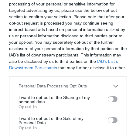
processing of your personal or sensitive information for
targeted advertising by us, please use the below opt-out
13:33
Η Ελλάδα κερδίζει τους Ευρωπαίους ανταγωνιστές
section to confirm your selection. Please note that after your
στον τομέα των εξαγωγών: Άνοδος μεριδίων σε 9 από
opt-out request is processed you may continue seeing
11 κλάδους
interest-based ads based on personal information utilized by
us or personal information disclosed to third parties prior to
12:54
Μεγάλη έξοδος των εκδρομέων του Αυγούστου:
your opt-out. You may separately opt-out of the further
Πάνω από 100.000 επιβάτες φεύγουν από Πειραιά,
disclosure of your personal information by third parties on the
Ραφήνα, Λαύριο
IAB’s list of downstream participants. This information may
also be disclosed by us to third parties on the
IAB’s List of
12:28
Αραγτσί: Στον πάγο η συμφωνία που καθορίζει νέες
Downstream Participants
that may further disclose it to other
διαδρομές ναυσιπλοΐας – Δεν συζητάμε όσο οι ΗΠΑ
third parties.
κάνουν επιθέσεις
Personal Data Processing Opt Outs
11:55
Δύο νέοι Αντιπεριφερειάρχες στην Αττική: Ποιους
I want to opt-out of the Sharing of my
όρισε ο Νίκος Χαρδαλιάς
personal data.
Opted In
11:27
Τρόμος στον αέρα για δύο επιβατηγά αεροπλάνα: Παρά
I want to opt-out of the Sale of my
λίγο σύγκρουση στο αεροδρόμιο του Σίδνεϊ
Personal Data.
Opted In
10:46
Οι Χούθι έπληξαν πετρελαϊκή εγκατάσταση της