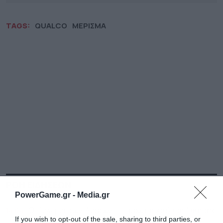
TAGS:
QUALCO
ΜΕΡΙΣΜΑ
ΡΟΗ ΕΙΔΗΣΕΩΝ
ΔΗΜΟΦΙΛΗ
PowerGame.gr -
Media.gr
14:04
Ο Πόλεμος των Άστρων: Η Ευρώπη χτίζει τη δική της
If you wish to opt-out of the sale, sharing to third parties, or
SpaceX – Ο ρόλος της Ελλάδας