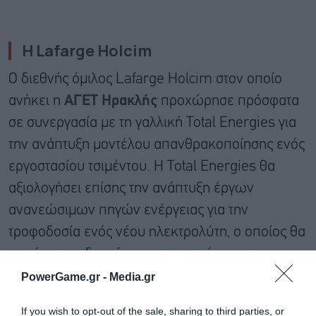
Η Lafarge Holcim
Ο διεθνής όμιλος Lafarge Holcim στον οποίο
ανήκει η
ΑΓΕΤ Ηρακλής
προχώρησε πρόσφατα
σε συνεργασία με τη γαλλική Total Energies για
την ανάπτυξη μοντέλου απανθρακοποίησης ενός
εργοστασίου τσιμέντου. Η Total Energies θα
αξιολογήσει επίσης την ανάπτυξη έργων
ανανεώσιμων πηγών ενέργειας για την
τροφοδοσία ενός νέου ηλεκτρολύτη, ο οποίος θα
παράγει το υδρογόνο που απαιτείται για τα e-
καύσιμα (e-fuels). Τα e-καύσιμα αποτελούν μια
PowerGame.gr -
Media.gr
βιώσιμη εναλλακτική λύση στα ορυκτά καύσιμα.
If you wish to opt-out of the sale, sharing to third parties, or