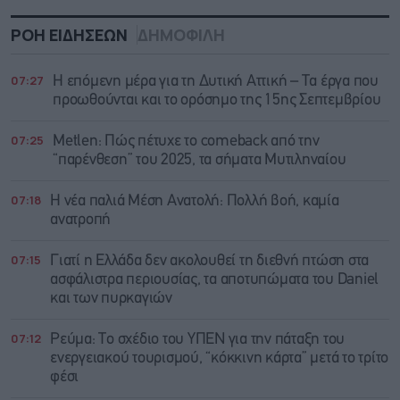
ΡΟΗ ΕΙΔΗΣΕΩΝ
ΔΗΜΟΦΙΛΗ
07:27
Η επόμενη μέρα για τη Δυτική Αττική – Τα έργα που
προωθούνται και το ορόσημο της 15ης Σεπτεμβρίου
07:25
Metlen: Πώς πέτυχε το comeback από την
“παρένθεση” του 2025, τα σήματα Μυτιληναίου
07:18
Η νέα παλιά Μέση Ανατολή: Πολλή βοή, καμία
ανατροπή
07:15
Γιατί η Ελλάδα δεν ακολουθεί τη διεθνή πτώση στα
ασφάλιστρα περιουσίας, τα αποτυπώματα του Daniel
και των πυρκαγιών
07:12
Ρεύμα: Το σχέδιο του ΥΠΕΝ για την πάταξη του
ενεργειακού τουρισμού, “κόκκινη κάρτα” μετά το τρίτο
φέσι