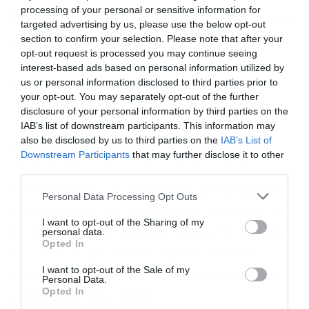
processing of your personal or sensitive information for
Στην Ελλάδα, η ΑΓΕΚ Ηρακλής πραγματοποίησε
targeted advertising by us, please use the below opt-out
section to confirm your selection. Please note that after your
επενδύσεις ύψους 4 εκατ. ευρώ για την
opt-out request is processed you may continue seeing
επεξεργασία και ενεργειακή αξιοποίηση
interest-based ads based on personal information utilized by
us or personal information disclosed to third parties prior to
βιομάζας και εναλλακτικών καυσίμων στα
your opt-out. You may separately opt-out of the further
εργοστάσιά του. Προχώρησε επίσης, στην
disclosure of your personal information by third parties on the
ενεργειακή αναβάθμιση του εργοστασίου στο
IAB’s list of downstream participants. This information may
also be disclosed by us to third parties on the
IAB’s List of
Βόλο εγκαθιστώντας νέο, πιο «πράσινο» και
Downstream Participants
that may further disclose it to other
αποδοτικό φωτιστικό εξοπλισμό υψηλών
third parties.
Εγγραφή στο
προδιαγραφών. Το επενδυτικό πρόγραμμα για τη
newsletter
Personal Data Processing Opt Outs
διαφοροποίηση του ενεργειακού μείγματος και
I want to opt-out of the Sharing of my
personal data.
την εξοικονόμηση φυσικών πόρων θα υπερβεί
Opted In
τα 50 εκατ. ευρώ για την περίοδο 2022-2025
I want to opt-out of the Sale of my
όπως είχε δηλώσει ο διευθύνων σύμβουλος του
Personal Data.
Αποδέχομαι τους
όρους χρήσης
*
Opted In
ομίλου Δημήτρης Χανής.
και την πολιτική απορρήτου