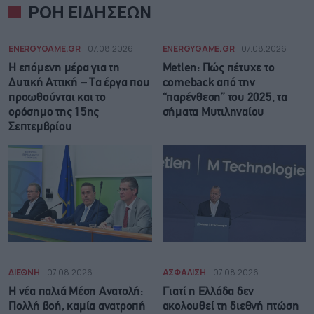
ΡΟΗ ΕΙΔΗΣΕΩΝ
ENERGYGAME.GR
07.08.2026
ENERGYGAME.GR
07.08.2026
Η επόμενη μέρα για τη
Metlen: Πώς πέτυχε το
Δυτική Αττική – Τα έργα που
comeback από την
προωθούνται και το
“παρένθεση” του 2025, τα
ορόσημο της 15ης
σήματα Μυτιληναίου
Σεπτεμβρίου
ΔΙΕΘΝΗ
07.08.2026
ΑΣΦΑΛΙΣΗ
07.08.2026
Η νέα παλιά Μέση Ανατολή:
Γιατί η Ελλάδα δεν
Πολλή βοή, καμία ανατροπή
ακολουθεί τη διεθνή πτώση