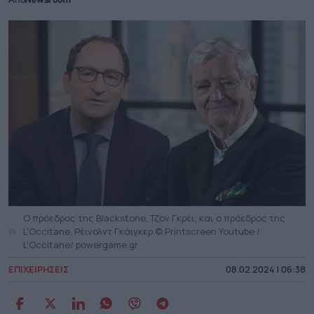
Από
Newsroom
Ο πρόεδρος της Blackstone, Τζον Γκρέι, και ο πρόεδρος της
L'Occitane, Ρέινολντ Γκάιγκερ © Printscreen Youtube /
L'Occitane/ powergame.gr
ΕΠΙΧΕΙΡΗΣΕΙΣ
08.02.2024 | 06:38