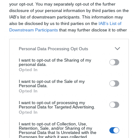
your opt-out. You may separately opt-out of the further
disclosure of your personal information by third parties on the
IAB’s list of downstream participants. This information may
also be disclosed by us to third parties on the
IAB’s List of
Downstream Participants
that may further disclose it to other
third parties.
ΡΟΗ ΕΙΔΗΣΕΩΝ
ΔΗΜΟΦΙΛΗ
Personal Data Processing Opt Outs
14:46
Σε κατάσταση “Κόκκινου Συναγερμού” για πυρκαγιές
I want to opt-out of the Sharing of my
η Αττική και άλλες πέντε περιοχές μέχρι και αύριο
personal data.
Opted In
14:04
Ο Πόλεμος των Άστρων: Η Ευρώπη χτίζει τη δική της
SpaceX – Ο ρόλος της Ελλάδας
I want to opt-out of the Sale of my
Personal Data.
Opted In
13:33
Η Ελλάδα κερδίζει τους Ευρωπαίους ανταγωνιστές
στον τομέα των εξαγωγών: Άνοδος μεριδίων σε 9 από
I want to opt-out of processing my
Personal Data for Targeted Advertising.
11 κλάδους
Opted In
12:54
Μεγάλη έξοδος των εκδρομέων του Αυγούστου:
I want to opt-out of Collection, Use,
Retention, Sale, and/or Sharing of my
Πάνω από 100.000 επιβάτες φεύγουν από Πειραιά,
Personal Data that Is Unrelated with the
Ραφήνα, Λαύριο
Purposes for which it was collected.