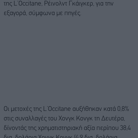
της L’Occitane, Ρέινολντ Γκάιγκερ, για την
εξαγορά, σύμφωνα με πηγές.
Οι μετοχές της L’Occitane αυξήθηκαν κατά 0,8%
στις συναλλαγές του Χονγκ Κονγκ τη Δευτέρα,
δίνοντάς της χρηματιστηριακή αξία περίπου 38,4
δισ. δολάρια Χονγκ Κονγκ (4,9 δισ. δολάρια