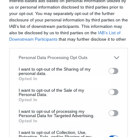
interest-based ads based on personal information utilized by
us or personal information disclosed to third parties prior to
ελέγχων και τη βελτίωση της ποιότητας των
your opt-out. You may separately opt-out of the further
στοιχείων
disclosure of your personal information by third parties on the
IAB’s list of downstream participants. This information may
also be disclosed by us to third parties on the
IAB’s List of
Διερεύνηση διασύνδεσης και από την ΑΑΔΕ
Downstream Participants
that may further disclose it to other
προς το ΓΕΜΗ, διαμορφώνοντας ένα πλαίσιο
third parties.
Εγγραφή στο
newsletter
αμφίδρομης διαλειτουργικότητας
Personal Data Processing Opt Outs
I want to opt-out of the Sharing of my
Υποστήριξη της διαδικασίας εκκαθάρισης των
personal data.
Opted In
μητρώων, με στόχο την απλοποίηση και
I want to opt-out of the Sale of my
αυτοματοποίηση των σχετικών βημάτων
Personal Data.
Αποδέχομαι τους
όρους χρήσης
*
Opted In
και την πολιτική απορρήτου
Η συνεργασία μεταξύ της ΚΕΕΕ και της ΑΑΔΕ
I want to opt-out of processing my
Personal Data for Targeted Advertising.
επιδιώκει τη συνεχή ψηφιακή αναβάθμιση του
Εγγραφή
Opted In
επιχειρηματικού περιβάλλοντος στη χώρα. Τα
I want to opt-out of Collection, Use,
αναμενόμενα οφέλη αφορούν στη μείωση της
Retention, Sale, and/or Sharing of my