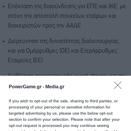
Επέκταση της διασύνδεσης για ΕΠΕ και ΙΚΕ, με
στόχο την αποστολή στοιχείων εταίρων και
διαχειριστών προς την ΑΑΔΕ
Διερεύνηση της δυνατότητας διαλειτουργίας
και για Ομόρρυθμες (ΟΕ) και Ετερόρρυθμες
Εταιρείες (ΕΕ)
Υιοθέτηση αρχιτεκτονικής event-driven, για την
άμεση ανταλλαγή πληροφοριών μεταξύ των
PowerGame.gr -
Media.gr
δύο συστημάτων με βάση κρίσιμα γεγονότα
If you wish to opt-out of the sale, sharing to third parties, or
όπως η συγκέντρωση κεφαλαίου
processing of your personal or sensitive information for
targeted advertising by us, please use the below opt-out
section to confirm your selection. Please note that after your
Αξιοποίηση επιλεγμένων πεδίων των
opt-out request is processed you may continue seeing
οικονομικών καταστάσεων για τη διευκόλυνση