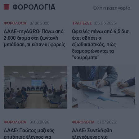
ΦΟΡΟΛΟΓΙΑ
Όλη η κατηγορία
ΦΟΡΟΛΟΓΙΑ
07.08.2026
ΤΡΑΠΕΖΕΣ
06.08.2026
ΑΑΔΕ-myAGRO: Πάνω από
Οφειλές πάνω από 6,5 δισ.
2.000 άτομα στη ζωντανή
έχει σβήσει ο
μετάδοση, τι είπαν οι φορείς
εξωδικαστικός, πώς
διαμορφώνονται τα
“κουρέματα”
ΦΟΡΟΛΟΓΙΑ
01.08.2026
ΦΟΡΟΛΟΓΙΑ
31.07.2026
ΑΑΔΕ: Πρώτος μαζικός
ΑΑΔΕ: Συνελήφθη
επιτόπιος έλεγχος για
ελεγχόμενος για