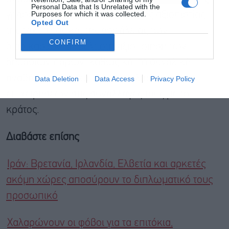
Personal Data that Is Unrelated with the
Purposes for which it was collected.
γραφειοκρατίας, την ενίσχυση της αξιοπιστίας,
Opted Out
της ταχύτητας και της ασφάλειας των
CONFIRM
διαδικασιών, τη βέλτιστη αξιοποίηση των
δημόσιων πόρων, καθώς και τη συνολική
αναβάθμιση της εμπειρίας πολιτών και
Data Deletion
Data Access
Privacy Policy
επιχειρήσεων στις συναλλαγές τους με το
κράτος.
Διαβάστε επίσης
Ιράν: Βρετανία, Ιρλανδία, Ελβετία και αρκετές
ακόμη χώρες αποσύρουν το διπλωματικό τους
προσωπικό
Χαλαρώνουν οι φόβοι για τα επιτόκια,