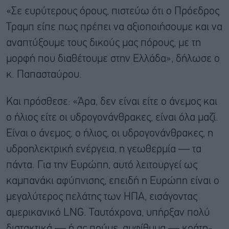
«Σε ευρύτερους όρους, πιστεύω ότι ο Πρόεδρος
Τραμπ είπε πως πρέπει να αξιοποιήσουμε και να
αναπτύξουμε τους δικούς μας πόρους, με τη
μορφή που διαθέτουμε στην Ελλάδα», δήλωσε ο
κ. Παπασταύρου.
Και πρόσθεσε: «Άρα, δεν είναι είτε ο άνεμος και
ο ήλιος είτε οι υδρογονάνθρακες, είναι όλα μαζί.
Είναι ο άνεμος, ο ήλιος, οι υδρογονάνθρακες, η
υδροηλεκτρική ενέργεια, η γεωθερμία — τα
πάντα. Για την Ευρώπη, αυτό λειτουργεί ως
καμπανάκι αφύπνισης, επειδή η Ευρώπη είναι ο
μεγαλύτερος πελάτης των ΗΠΑ, εισάγοντας
αμερικανικό LNG. Ταυτόχρονα, υπήρξαν πολύ
διστακτικά — ή ας πούμε, αμφίθυμα — κράτη-