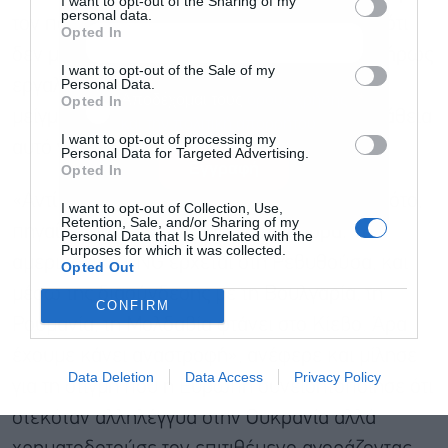
I want to opt-out of the Sharing of my
personal data.
τον πόλεμο στην Ουκρανία έγινε αντιληπτό ότι
Opted In
δεν μπορείς να έχεις ενέργεια που είναι πλήρως
I want to opt-out of the Sale of my
Personal Data.
εργαλειοποιημένη ως σταθερό ενεργειακό
Αποδέχομαι τους
όρους χρήσης
*
Opted In
μείγμα και αυτή τη στιγμή γίνεται μια προσπάθεια
και την πολιτική απορρήτου
I want to opt-out of processing my
αυτό να αλλάξει.
Personal Data for Targeted Advertising.
Εγγραφή
Opted In
«Αντί να πηγαίνει από τον βορρά προς τον νότο,
I want to opt-out of Collection, Use,
Retention, Sale, and/or Sharing of my
πηγαίνει από τον νότο προς τον βορρά. Το
Personal Data that Is Unrelated with the
Purposes for which it was collected.
αμερικανικό LNG έρχεται στη Ρεβυθούσα, και
Opted Out
μέσω της διασύνδεσης με τη Βουλγαρία, τη
CONFIRM
Ρουμανία, τη Μολδαβία φτάνει στο Κίεβο. Άρα
έχουμε κάνει αναστροφή», ανέφερε και μίλησε
Data Deletion
Data Access
Privacy Policy
για τη στιγμή που η Ευρώπη συνειδητοποίησε ότι
στεκόταν αλληλέγγυα στην Ουκρανία αλλά