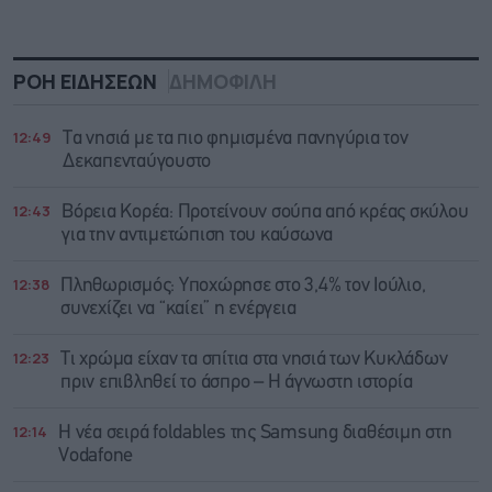
ΡΟΗ ΕΙΔΗΣΕΩΝ
ΔΗΜΟΦΙΛΗ
12:49
Τα νησιά με τα πιο φημισμένα πανηγύρια τον
Δεκαπενταύγουστο
12:43
Βόρεια Κορέα: Προτείνουν σούπα από κρέας σκύλου
για την αντιμετώπιση του καύσωνα
12:38
Πληθωρισμός: Υποχώρησε στο 3,4% τον Ιούλιο,
συνεχίζει να “καίει” η ενέργεια
12:23
Τι χρώμα είχαν τα σπίτια στα νησιά των Κυκλάδων
πριν επιβληθεί το άσπρο – Η άγνωστη ιστορία
12:14
Η νέα σειρά foldables της Samsung διαθέσιμη στη
Vodafone