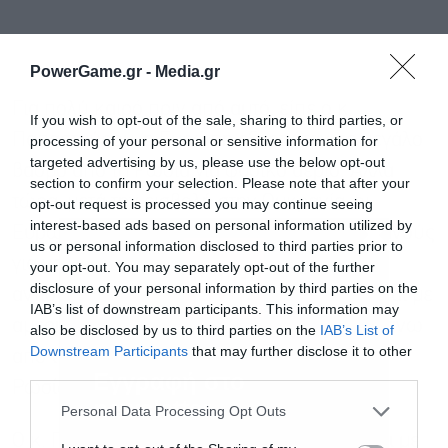
PowerGame.gr -
Media.gr
Για πολύ καιρό πριν από αυτό, είπε ο κ.
If you wish to opt-out of the sale, sharing to third parties, or
Παπασταύρου, η Ευρώπη εξαρτιόταν σε μεγάλο
processing of your personal or sensitive information for
targeted advertising by us, please use the below opt-out
βαθμό από τη Ρωσία για φυσικό αέριο. Αλλά
section to confirm your selection. Please note that after your
τώρα, μετά την εισβολή στην Ουκρανία, οι
opt-out request is processed you may continue seeing
interest-based ads based on personal information utilized by
Ευρωπαίοι συνεργάστηκαν με τους Αμερικανούς
us or personal information disclosed to third parties prior to
για να αντιστρέψουν την εικόνα και να
your opt-out. You may separately opt-out of the further
disclosure of your personal information by third parties on the
αντιστρέψουν τη ροή, η οποία αναπληρώνεται με
IAB’s list of downstream participants. This information may
αμερικανική προμήθεια που ρέει προς τα πάνω
also be disclosed by us to third parties on the
IAB’s List of
Downstream Participants
that may further disclose it to other
από την Ελλάδα αντί προς τα κάτω από τη
third parties.
Εγγραφή στο
Ρωσία.
newsletter
Personal Data Processing Opt Outs
Ο κ. Παπασταύρου στη συνέχεια εξήγησε ότι με