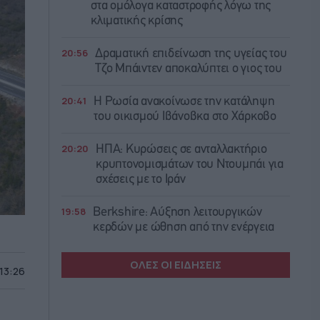
στα ομόλογα καταστροφής λόγω της
κλιματικής κρίσης
20:56
Δραματική επιδείνωση της υγείας του
Τζο Μπάιντεν αποκαλύπτει ο γιος του
20:41
Η Ρωσία ανακοίνωσε την κατάληψη
του οικισμού Ιβάνοβκα στο Χάρκοβο
20:20
ΗΠΑ: Κυρώσεις σε ανταλλακτήριο
κρυπτονομισμάτων του Ντουμπάι για
σχέσεις με το Ιράν
19:58
Berkshire: Αύξηση λειτουργικών
κερδών με ώθηση από την ενέργεια
ΟΛΕΣ ΟΙ ΕΙΔΗΣΕΙΣ
 13:26