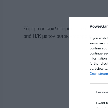
PowerGam
Σήμερα σε κυκλοφορία βρίσκονται 136 
από Η/Κ με τον αυτοκινητόδρομο Α.Θ.Ε. 
If you wish 
sensitive in
confirm you
continue se
information 
further disc
participants
Downstream 
Persona
I want t