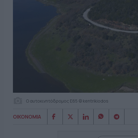
O αυτοκινητόδρομος Ε65 © kentrikiodos
ΟΙΚΟΝΟΜΙΑ