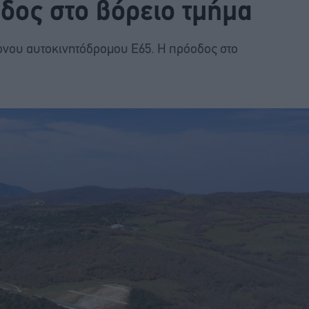
δος στο βόρειο τμήμα
ρονου αυτοκινητόδρομου Ε65. Η πρόοδος στο