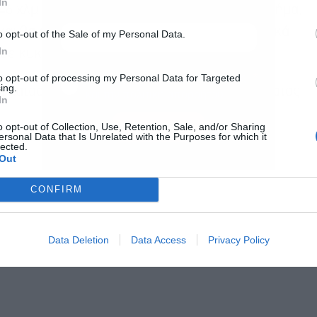
In
 46 χλμ. του αυτοκινητοδρόμου, στο Βόρειο Τμήμα,
αι θα φθάνουν έως και την Εγνατία Οδό δυτικά
o opt-out of the Sale of my Personal Data.
In
σε κυκλοφορία το επόμενο διάστημα.
Αποδέχομαι τους
όρους χρήσης
*
to opt-out of processing my Personal Data for Targeted
ing.
 η κατασκευαστική πρόοδος του βόρειου τμήματος,
και την πολιτική απορρήτου
In
Εγγραφή
o opt-out of Collection, Use, Retention, Sale, and/or Sharing
ersonal Data that Is Unrelated with the Purposes for which it
lected.
Out
CONFIRM
Data Deletion
Data Access
Privacy Policy