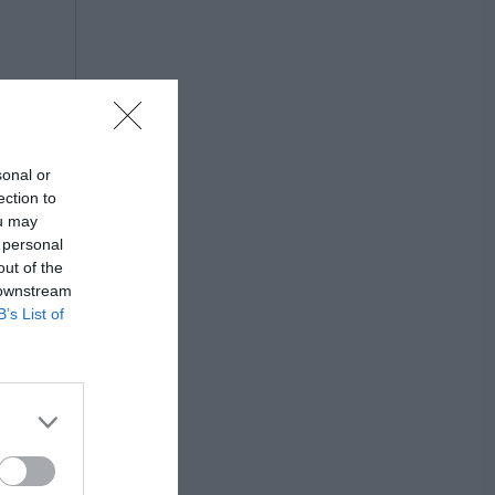
sonal or
ection to
ou may
 personal
out of the
 downstream
B’s List of