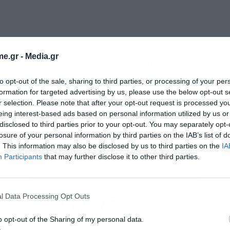
e.gr -
Media.gr
χλμ. σύγχρονου, ασφαλούς αυτοκινητοδρόμου,
(206,5 χλμ.) έως και Α/Κ Καλαμπάκας.
to opt-out of the sale, sharing to third parties, or processing of your per
formation for targeted advertising by us, please use the below opt-out s
r selection. Please note that after your opt-out request is processed y
eing interest-based ads based on personal information utilized by us or
disclosed to third parties prior to your opt-out. You may separately opt-
losure of your personal information by third parties on the IAB’s list of
. This information may also be disclosed by us to third parties on the
IA
Participants
that may further disclose it to other third parties.
l Data Processing Opt Outs
Εγγραφή στο
newsletter
o opt-out of the Sharing of my personal data.