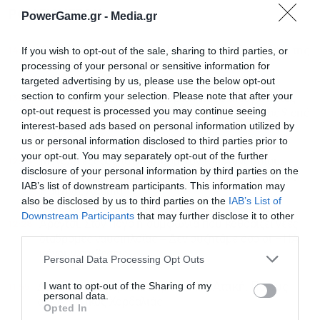
ΡΟΗ ΕΙΔΗΣΕΩΝ
ΔΗΜΟΦΙΛΗ
PowerGame.gr -
Media.gr
14:04
If you wish to opt-out of the sale, sharing to third parties, or
Ο Πόλεμος των Άστρων: Η Ευρώπη χτίζει τη δική της
processing of your personal or sensitive information for
SpaceX – Ο ρόλος της Ελλάδας
targeted advertising by us, please use the below opt-out
section to confirm your selection. Please note that after your
13:33
Η Ελλάδα κερδίζει τους Ευρωπαίους ανταγωνιστές
opt-out request is processed you may continue seeing
στον τομέα των εξαγωγών: Άνοδος μεριδίων σε 9 από
interest-based ads based on personal information utilized by
11 κλάδους
us or personal information disclosed to third parties prior to
your opt-out. You may separately opt-out of the further
12:54
Μεγάλη έξοδος των εκδρομέων του Αυγούστου:
disclosure of your personal information by third parties on the
Πάνω από 100.000 επιβάτες φεύγουν από Πειραιά,
IAB’s list of downstream participants. This information may
Ραφήνα, Λαύριο
also be disclosed by us to third parties on the
IAB’s List of
Downstream Participants
that may further disclose it to other
12:28
Αραγτσί: Στον πάγο η συμφωνία που καθορίζει νέες
third parties.
διαδρομές ναυσιπλοΐας – Δεν συζητάμε όσο οι ΗΠΑ
κάνουν επιθέσεις
Personal Data Processing Opt Outs
I want to opt-out of the Sharing of my
11:55
Δύο νέοι Αντιπεριφερειάρχες στην Αττική: Ποιους
personal data.
όρισε ο Νίκος Χαρδαλιάς
Opted In