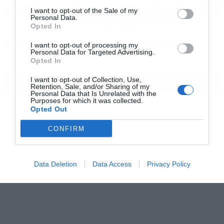
11:27
I want to opt-out of the Sale of my
Τρόμος στον αέρα για δύο επιβατηγά αεροπλάνα: Παρά
Personal Data.
λίγο σύγκρουση στο αεροδρόμιο του Σίδνεϊ
Opted In
10:46
Οι Χούθι έπληξαν πετρελαϊκή εγκατάσταση της
I want to opt-out of processing my
Personal Data for Targeted Advertising.
Aramco στη Σαουδική Αραβία
Opted In
I want to opt-out of Collection, Use,
ΟΛΕΣ ΟΙ ΕΙΔΗΣΕΙΣ
Retention, Sale, and/or Sharing of my
Personal Data that Is Unrelated with the
Purposes for which it was collected.
Opted Out
CONFIRM
Data Deletion
Data Access
Privacy Policy