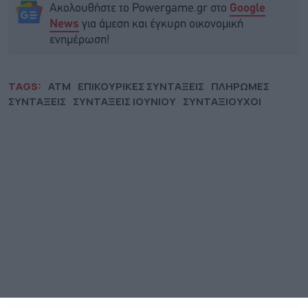
Ακολουθήστε το Powergame.gr στο
Google
για άμεση και έγκυρη οικονομική
News
ενημέρωση!
TAGS:
ΑΤΜ
ΕΠΙΚΟΥΡΙΚΕΣ ΣΥΝΤΑΞΕΙΣ
ΠΛΗΡΩΜΕΣ
ΣΥΝΤΑΞΕΙΣ
ΣΥΝΤΑΞΕΙΣ ΙΟΥΝΙΟΥ
ΣΥΝΤΑΞΙΟΥΧΟΙ