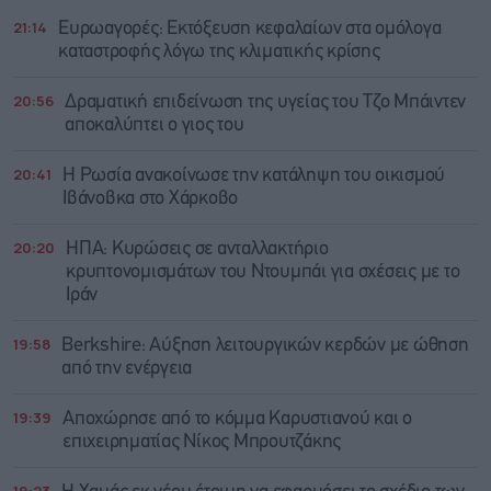
21:14
Ευρωαγορές: Εκτόξευση κεφαλαίων στα ομόλογα
καταστροφής λόγω της κλιματικής κρίσης
20:56
Δραματική επιδείνωση της υγείας του Τζο Μπάιντεν
αποκαλύπτει ο γιος του
20:41
Η Ρωσία ανακοίνωσε την κατάληψη του οικισμού
Ιβάνοβκα στο Χάρκοβο
20:20
ΗΠΑ: Κυρώσεις σε ανταλλακτήριο
κρυπτονομισμάτων του Ντουμπάι για σχέσεις με το
Ιράν
19:58
Berkshire: Αύξηση λειτουργικών κερδών με ώθηση
από την ενέργεια
19:39
Αποχώρησε από το κόμμα Καρυστιανού και ο
επιχειρηματίας Νίκος Μπρουτζάκης
19:23