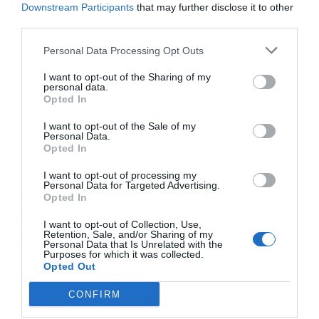
Downstream Participants
that may further disclose it to other
third parties.
Personal Data Processing Opt Outs
I want to opt-out of the Sharing of my
personal data.
Opted In
I want to opt-out of the Sale of my
Personal Data.
Opted In
I want to opt-out of processing my
Personal Data for Targeted Advertising.
Μετά την εξαγορά, ο Γιώργος Βαρβαρέλης
Opted In
παρέμεινε στην εταιρεία, αναλαμβάνοντας τη
I want to opt-out of Collection, Use,
Retention, Sale, and/or Sharing of my
διοίκηση ομάδων τεχνολογίας εκατοντάδων
Personal Data that Is Unrelated with the
Purposes for which it was collected.
ατόμων σε Ελλάδα και ΗΠΑ. Η Θάλεια
Opted Out
Μισαηλίδου, έχοντας προηγουμένως εργαστεί
CONFIRM
στο τμήμα εξαγορών και συγχωνεύσεων της