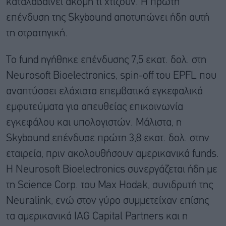
καταλαβαίνει ακόμη τι χτίζουν. Η πρώτη
επένδυση της Skybound αποτυπώνει ήδη αυτή
τη στρατηγική.
Το fund ηγήθηκε επένδυσης 7,5 εκατ. δολ. στη
Neurosoft Bioelectronics, spin-off του EPFL που
αναπτύσσει ελάχιστα επεμβατικά εγκεφαλικά
εμφυτεύματα για απευθείας επικοινωνία
εγκεφάλου και υπολογιστών. Μάλιστα, η
Skybound επένδυσε πρώτη 3,8 εκατ. δολ. στην
εταιρεία, πριν ακολουθήσουν αμερικανικά funds.
Η Neurosoft Bioelectronics συνεργάζεται ήδη με
τη Science Corp. του Max Hodak, συνιδρυτή της
Neuralink, ενώ στον γύρο συμμετείχαν επίσης
τα αμερικανικά IAG Capital Partners και η