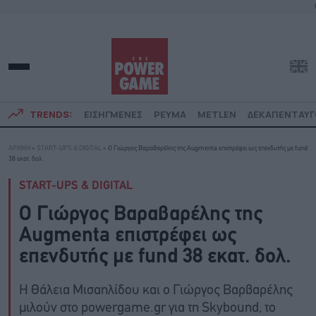
TRENDS:
ΕΙΣΗΓΜΕΝΕΣ
ΡΕΥΜΑ
METLEN
ΔΕΚΑΠΕΝΤΑΥ
ΑΡΧΙΚΗ
»
START-UPS & DIGITAL
»
O Γιώργος Βαραβαρέλης της Augmenta επιστρέφει ως επενδυτής με fund
38 εκατ. δολ.
START-UPS & DIGITAL
O Γιώργος Βαραβαρέλης της
Augmenta επιστρέφει ως
επενδυτής με fund 38 εκατ. δολ.
H Θάλεια Μισαηλίδου και o Γιώργος Βαρβαρέλης
μιλούν στο powergame.gr για τη Skybound, το