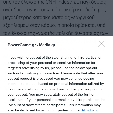
υπό τον έλεγχο της CNH Industrial, παγκόσμιας
ηγέτιδας στην κατασκευή τρακτέρ και δεύτερης
μεγαλύτερης κατασκευάστριας γεωργικού
εξοπλισμού στον κόσμο, η οποία βρίσκεται υπό
τον έλεγχο της γνωστής ιταλικής δυναστείας των
Ανιέλι, έναντι 110 εκατ. δολαρίων σε μια από τις
PowerGame.gr -
Media.gr
μεγαλύτερες εξαγορές ελληνικής startup μέχρι
σήμερα. Η συμφωνία αποτέλεσε σημείο
If you wish to opt-out of the sale, sharing to third parties, or
processing of your personal or sensitive information for
αναφοράς για το ελληνικό οικοσύστημα,
targeted advertising by us, please use the below opt-out
αποδεικνύοντας ότι εταιρείες με βαθιά
section to confirm your selection. Please note that after your
opt-out request is processed you may continue seeing
τεχνολογία, hardware και βιομηχανικό
interest-based ads based on personal information utilized by
προσανατολισμό μπορούν να γεννηθούν και να
us or personal information disclosed to third parties prior to
your opt-out. You may separately opt-out of the further
αναπτυχθούν διεθνώς ακόμη και εκτός των
disclosure of your personal information by third parties on the
παραδοσιακών τεχνολογικών hubs.
IAB’s list of downstream participants. This information may
also be disclosed by us to third parties on the
IAB’s List of