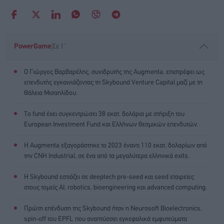
|
PowerGame
Σε 1'
Ο Γιώργος Βαρβαρέλης, συνιδρυτής της Augmenta, επιστρέφει ως
επενδυτής εγκαινιάζοντας τη Skybound Venture Capital μαζί με τη
Θάλεια Μισαηλίδου.
Το fund έχει συγκεντρώσει 38 εκατ. δολάρια με στήριξη του
European Investment Fund και Ελλήνων θεσμικών επενδυτών.
Η Augmenta εξαγοράστηκε το 2023 έναντι 110 εκατ. δολαρίων από
την CNH Industrial, σε ένα από τα μεγαλύτερα ελληνικά exits.
Η Skybound εστιάζει σε deeptech pre-seed και seed εταιρείες
στους τομείς AI, robotics, bioengineering και advanced computing.
Πρώτη επένδυση της Skybound ήταν η Neurosoft Bioelectronics,
spin-off του EPFL που αναπτύσσει εγκεφαλικά εμφυτεύματα