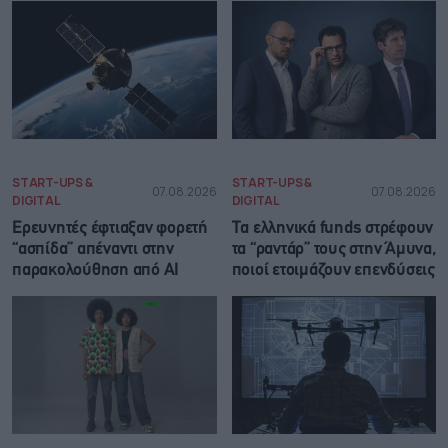
START-UPS &
START-UPS &
07.08.2026
07.08.2026
DIGITAL
DIGITAL
Ερευνητές έφτιαξαν φορετή
Τα ελληνικά funds στρέφουν
“ασπίδα” απέναντι στην
τα “ραντάρ” τους στην Άμυνα,
παρακολούθηση από AI
ποιοί ετοιμάζουν επενδύσεις