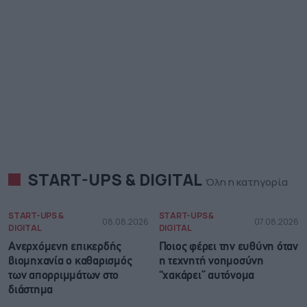
START-UPS & DIGITAL
Όλη η κατηγορία
START-UPS &
START-UPS &
08.08.2026
07.08.2026
DIGITAL
DIGITAL
Ανερχόμενη επικερδής
Ποιος φέρει την ευθύνη όταν
βιομηχανία ο καθαρισμός
η τεχνητή νοημοσύνη
των απορριμμάτων στο
“χακάρει” αυτόνομα
διάστημα