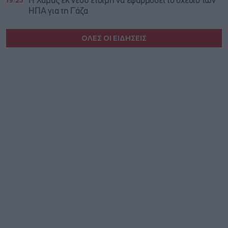
Η Χαμάς εκ νέου έτοιμη να εφαρμόσει το σχέδιο των
ΗΠΑ για τη Γάζα
ΟΛΕΣ ΟΙ ΕΙΔΗΣΕΙΣ