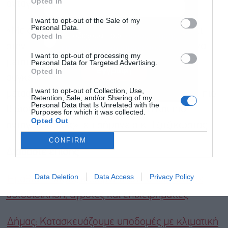
Opted In
ανταγωνιστικότητα στην ΕΕ.
I want to opt-out of the Sale of my
Personal Data.
«Με αυτές τις συμφωνίες αποδεικνύουμε ότι
Αποδέχομαι τους
όρους χρήσης
*
Opted In
στην Ευρώπη είμαστε όλοι αποφασισμένοι να
και την πολιτική απορρήτου
I want to opt-out of processing my
μετατρέψουμε τις πολιτικές δεσμεύσεις σε
Personal Data for Targeted Advertising.
Εγγραφή
Opted In
συγκεκριμένες δράσεις, καθιστώντας τις
I want to opt-out of Collection, Use,
μεταφορές στο σύνολό τους πιο αποδοτικές, πιο
Retention, Sale, and/or Sharing of my
Personal Data that Is Unrelated with the
βιώσιμες, πιο φιλικές στον πολίτη και πιο
Purposes for which it was collected.
Opted Out
ανταγωνιστικές», επισήμανε ο κ. Τζιτζικώστας.
CONFIRM
Διαβάστε επίσης
Data Deletion
Data Access
Privacy Policy
Ημαθία: Επαφές κυβερνητικών στελεχών με
αυτοδιοίκηση, αγρότες και επιχειρηματίες
Δήμας: Κατασκευάζουμε υποδομές με κλιματική