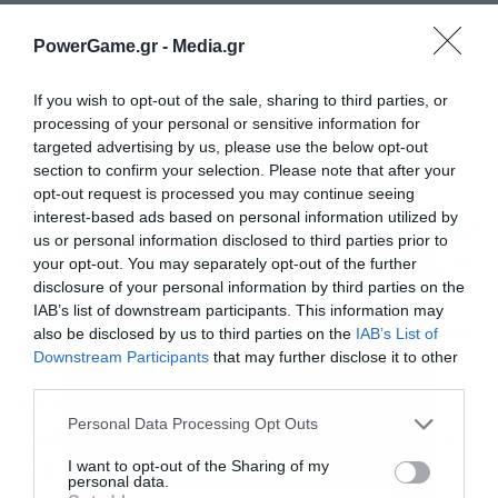
PowerGame.gr -
Media.gr
If you wish to opt-out of the sale, sharing to third parties, or
processing of your personal or sensitive information for
targeted advertising by us, please use the below opt-out
Επίσης, στο Συμβούλιο Υπουργών συζητήθηκαν
section to confirm your selection. Please note that after your
opt-out request is processed you may continue seeing
ζητήματα του σιδηροδρόμου και της
interest-based ads based on personal information utilized by
σιδηροδρομικής βιομηχανίας
, που είναι κρίσιμη
us or personal information disclosed to third parties prior to
your opt-out. You may separately opt-out of the further
για την ανταγωνιστικότητα της Ευρώπης, ενώ στο
disclosure of your personal information by third parties on the
περιθώριο του Συμβουλίου Υπουργών
IAB’s list of downstream participants. This information may
υπογράφηκαν συμφωνίες με κράτη μέλη για την
also be disclosed by us to third parties on the
IAB’s List of
Downstream Participants
that may further disclose it to other
πρόοδο σε δυο βασικούς τομείς, τις δοκιμές
third parties.
Εγγραφή στο
αυτόνομων οχημάτων στην Ευρώπη και τις
newsletter
Personal Data Processing Opt Outs
υποδομές φόρτισης ηλεκτρικών φορτηγών, που
I want to opt-out of the Sharing of my
είναι σημαντικές για την καινοτομία και την
personal data.