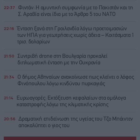
22:37
Φιντάν: Η αμυντική συμφωνία με το Πακιστάν και τη
Σ. Αραβία είναι ίδια με τo Άρθρο 5 του ΝΑΤΟ
22:16
Ένταση ξανά στη Γροιλανδία λόγω προετοιμασιών
των ΗΠΑ για γεωτρήσεις χωρίς άδεια – Κοιτάσματα 1
τρισ. δολαρίων
21:50
Συντριβή drone στη Βουλγαρία προκαλεί
διπλωματική ένταση με την Ουκρανία
21:34
Ο δήμος Αθηναίων ανακοίνωσε πως κλείνει ο λόφος
Φινόπουλου λόγω κινδύνου πυρκαγιάς
21:14
Ευρωαγορές: Εκτόξευση κεφαλαίων στα ομόλογα
καταστροφής λόγω της κλιματικής κρίσης
20:56
Δραματική επιδείνωση της υγείας του Τζο Μπάιντεν
αποκαλύπτει ο γιος του