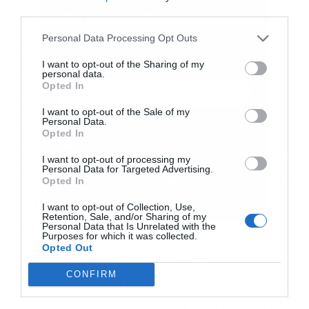
third parties.
Εγγραφή στο
ανταλλακτικά και εξοπλισμό προσωπικής
newsletter
Personal Data Processing Opt Outs
μεταφοράς, πετρέλαιο κίνησης, καύσιμα
αυτοκινήτου (βενζίνη), άλλα καύσιμα,
I want to opt-out of the Sharing of my
personal data.
Opted In
συντήρηση και επισκευή εξοπλισμού
προσωπικής μεταφοράς, άλλες υπηρεσίες
I want to opt-out of the Sale of my
Personal Data.
Αποδέχομαι τους
όρους χρήσης
*
σχετικές με την προσωπική μεταφορά,
Opted In
και την πολιτική απορρήτου
εισιτήρια μεταφοράς επιβατών με αεροπλάνο.
I want to opt-out of processing my
Personal Data for Targeted Advertising.
Μέρος της αύξησης αυτής αντισταθμίστηκε από
Εγγραφή
Opted In
τη μείωση κυρίως των τιμών στα
I want to opt-out of Collection, Use,
Retention, Sale, and/or Sharing of my
μεταχειρισμένα αυτοκίνητα.
Personal Data that Is Unrelated with the
Purposes for which it was collected.
Opted Out
1,7% στην ομάδα Αναψυχή – Αθλητισμός και
CONFIRM
Πολιτισμός, λόγω αύξησης κυρίως των τιμών
σε: προϊόντα κηπουρικής και ζώα συντροφιάς,