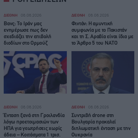
ΔΙΕΘΝΗ
08.08.2026
ΔΙΕΘΝΗ
08.08.2026
Βανς: Το Ιράν μας
Φιντάν: Η αμυντική
ενημέρωσε πως δεν
συμφωνία με το Πακιστάν
σχεδιάζει την επιβολή
και τη Σ. Αραβία είναι ίδια με
διοδίων στο Ορμούζ
τo Άρθρο 5 του ΝΑΤΟ
ΔΙΕΘΝΗ
08.08.2026
ΔΙΕΘΝΗ
08.08.2026
Ένταση ξανά στη Γροιλανδία
Συντριβή drone στη
λόγω προετοιμασιών των
Βουλγαρία προκαλεί
ΗΠΑ για γεωτρήσεις χωρίς
διπλωματική ένταση με την
άδεια – Κοιτάσματα 1 τρισ.
Ουκρανία