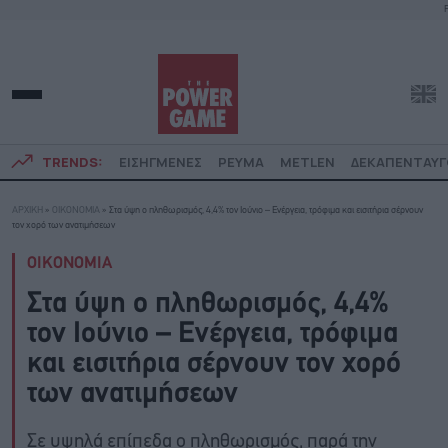
F
TRENDS:
ΕΙΣΗΓΜΕΝΕΣ
ΡΕΥΜΑ
METLEN
ΔΕΚΑΠΕΝΤΑΥ
ΑΡΧΙΚΗ
»
ΟΙΚΟΝΟΜΙΑ
»
Στα ύψη ο πληθωρισμός, 4,4% τον Ιούνιο – Ενέργεια, τρόφιμα και εισιτήρια σέρνουν
τον χορό των ανατιμήσεων
ΟΙΚΟΝΟΜΙΑ
Στα ύψη ο πληθωρισμός, 4,4%
τον Ιούνιο – Ενέργεια, τρόφιμα
και εισιτήρια σέρνουν τον χορό
των ανατιμήσεων
Σε υψηλά επίπεδα ο πληθωρισμός, παρά την