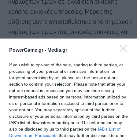
κυρίως των τιμών σε: άλλα είδη οικιακής
χρήσης, οικιακές υπηρεσίες. Μέρος της
αύξησης αυτής αντισταθμίστηκε από τη μείωση
κυρίως των τιμών στις οικιακές συσκευές και
επισκευές.
PowerGame.gr -
Media.gr
1,1% στην ομάδα Υγεία, λόγω αύξησης κυρίως
If you wish to opt-out of the sale, sharing to third parties, or
των τιμών σε: ιατρικά προϊόντα, υπηρεσίες
processing of your personal or sensitive information for
targeted advertising by us, please use the below opt-out
εξωνοσοκομειακής περίθαλψης,
section to confirm your selection. Please note that after your
νοσοκομειακή περίθαλψη. Μέρος της αύξησης
opt-out request is processed you may continue seeing
interest-based ads based on personal information utilized by
αυτής αντισταθμίστηκε από τη μείωση κυρίως
us or personal information disclosed to third parties prior to
των τιμών στα φαρμακευτικά προϊόντα.
your opt-out. You may separately opt-out of the further
disclosure of your personal information by third parties on the
IAB’s list of downstream participants. This information may
7,2% στην ομάδα Μεταφορές, λόγω αύξησης
also be disclosed by us to third parties on the
IAB’s List of
κυρίως των τιμών σε: καινούργια αυτοκίνητα,
Downstream Participants
that may further disclose it to other