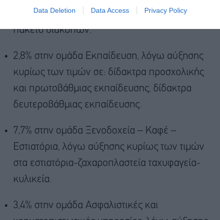
Data Deletion
Data Access
Privacy Policy
υπηρεσίες αναψυχής, πολιτιστικές υπηρεσίες,
πακέτο διακοπών.
2,8% στην ομάδα Εκπαίδευση, λόγω αύξησης
κυρίως των τιμών σε: δίδακτρα προσχολικής
και πρωτοβάθμιας εκπαίδευσης, δίδακτρα
δευτεροβάθμιας εκπαίδευσης.
7,7% στην ομάδα Ξενοδοχεία – Καφέ –
Εστιατόρια, λόγω αύξησης κυρίως των τιμών
στα εστιατόρια-ζαχαροπλαστεία ταχυφαγεία-
κυλικεία.
3,4% στην ομάδα Ασφαλιστικές και