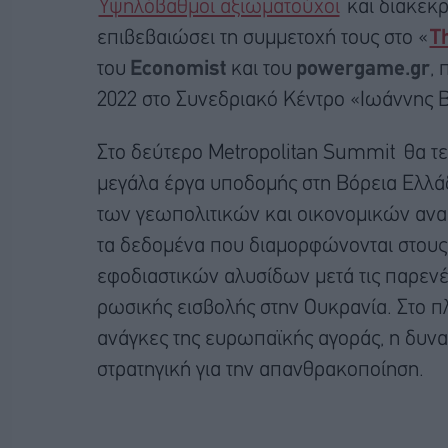
Υψηλόβαθμοι αξιωματούχοι
και διακεκρ
επιβεβαιώσει τη συμμετοχή τους στο «
T
του
Economist
και του
powergame.gr
, 
2022 στο Συνεδριακό Κέντρο «Ιωάννης Β
Στο δεύτερο Metropolitan Summit θα τεθ
μεγάλα έργα υποδομής στη Βόρεια Ελλάδ
των γεωπολιτικών και οικονομικών ανα
τα δεδομένα που διαμορφώνονται στους τ
εφοδιαστικών αλυσίδων μετά τις παρενέρ
ρωσικής εισβολής στην Ουκρανία. Στο πλ
ανάγκες της ευρωπαϊκής αγοράς, η δυν
στρατηγική για την απανθρακοποίηση.