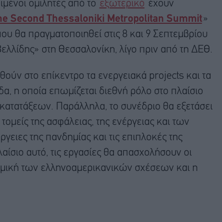
ιμένοι ομιλητές από το
εξωτερικό
έχουν
he Second Thessaloniki Metropolitan Summit
»
που θα πραγματοποιηθεί στις 8 και 9 Σεπτεμβρίου
ελλίδης» στη Θεσσαλονίκη, λίγο πριν από τη ΔΕΘ.
ούν στο επίκεντρο τα ενεργειακά projects και τα
α, η οποία επωμίζεται διεθνή ρόλο στο πλαίσιο
κατατάξεων. Παράλληλα, το συνέδριο θα εξετάσει
ομείς της ασφάλειας, της ενέργειας και των
γειες της πανδημίας και τις επιπλοκές της
αίσιο αυτό, τις εργασίες θα απασχολήσουν οι
αμική των ελληνοαμερικανικών σχέσεων και η