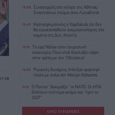
13:00
Συναγερμός στο κέντρο της Αθήνας:
Εντοπίστηκε πτώμα στον Λυκαβηττό
12:43
Κατηγορηματικός ο Χαρδαλιάς ότι δεν
θα εγκατασταθούν ανεμογεννήτριες στα
καμένα της Δυτ. Αττικής
12:15
Το εφέ Νόλαν στην τουριστική
οικονομία: Ποιο νησί βουλιάζει χάρη
στην τρέλα με την “Οδύσσεια”
12:05
Ρωσικές δυνάμεις έπληξαν φορτηγό
πλοίο με όπλα στη Μαύρη Θάλασσα
 07:08
11:12
Ο Πούτιν “δοκιμάζει” το ΝΑΤΟ: Οι ΗΠΑ
βλέπουν χτύπημα ακόμα και “πριν το
2027”
ΟΛΕΣ ΟΙ ΕΙΔΗΣΕΙΣ