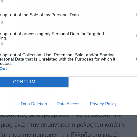
In
o opt-out of the Sale of my Personal Data.
In
Αποδέχομαι τους
όρους χρήσης
*
to opt-out of processing my Personal Data for Targeted
ing.
και την πολιτική απορρήτου
In
Εγγραφή
o opt-out of Collection, Use, Retention, Sale, and/or Sharing
ersonal Data that Is Unrelated with the Purposes for which it
lected.
Out
ι την ενεργό συμμετοχή τους με φυσική
CONFIRM
ς Γαλλίας.
Κατά τη διάρκεια της θητείας του στο
Data Deletion
Data Access
Privacy Policy
 2012 έως τον Μάιο του 2017, ο Φρανσουά Ολάντ
ρθρωτικές μεταρρυθμίσεις, που ενίσχυσαν την
μίας, ενώ ήταν σημαντικός ο ρόλος του κατά τη
ρίσης και την παραμονή της Ελλάδα στο ευρώ.