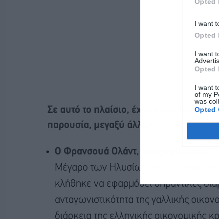
Opted 
I want t
Opted 
I want 
Advertis
Opted 
I want t
of my P
was col
Opted 
Σε αυτό το πλαίσιο, έχουν επιβεβαιώσε
παρουσία, μεγαξύ άλλων:
Ο Φρανσουά Ολάντ, τέως πρόεδρος τη
Μέγαρο των Ηλυσίων από τον Μάιο του
κλήθηκε να εφαρμόσει σημαντικές δια
ανταγωνιστικότητα της γαλλικής οικονο
διάρκεια της ελληνικής οικονομικής κ