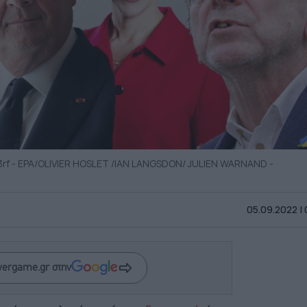
23rf - EPA/OLIVIER HOSLET /IAN LANGSDON/ JULIEN WARNAND -
05.09.2022 |
wergame.gr στην