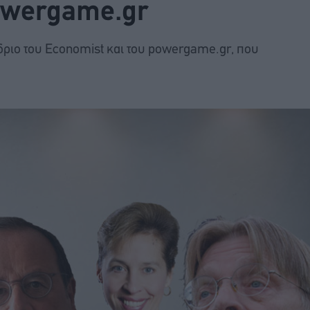
powergame.gr
ιο του Economist και του powergame.gr, που