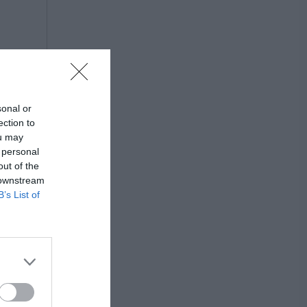
sonal or
ection to
ou may
 personal
out of the
 downstream
B’s List of