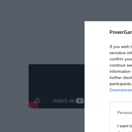
PowerGam
If you wish 
sensitive in
confirm you
continue se
information 
further disc
participants
Downstream 
Persona
I want t