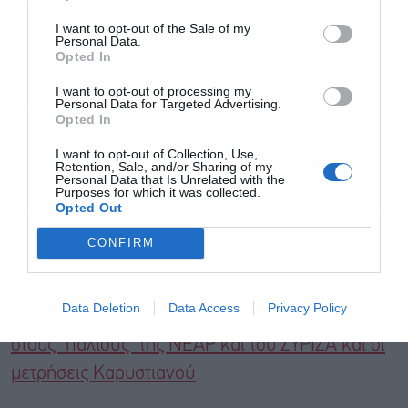
Διαβάστε επίσης
I want to opt-out of the Sale of my
Personal Data.
Οι διεθνείς πιέσεις για τη “Γαλάζια Πατρίδα”, το
Αποδέχομαι τους
όρους χρήσης
*
Opted In
και την πολιτική απορρήτου
εξοπλιστικό project που καθυστερεί και τα
I want to opt-out of processing my
Personal Data for Targeted Advertising.
δρακόντεια μέτρα στην Τουρκία εν όψει της
Εγγραφή
Opted In
Συνόδου του ΝΑΤΟ
I want to opt-out of Collection, Use,
Retention, Sale, and/or Sharing of my
Personal Data that Is Unrelated with the
Τι θα γίνει με τα μικρά κόμματα στις κάλπες και η
Purposes for which it was collected.
Opted Out
επόμενη κίνηση της Άγκυρας μετά το άδειασμα
από τις ΗΠΑ για τα F-35
CONFIRM
Οι προβληματισμοί της Αθήνας για τις κινήσεις
Data Deletion
Data Access
Privacy Policy
Ερντογάν, οι δυσάρεστες εκπλήξεις του Τσίπρα
στους “παλιούς” της ΝΕΑΡ και του ΣΥΡΙΖΑ και οι
μετρήσεις Καρυστιανού