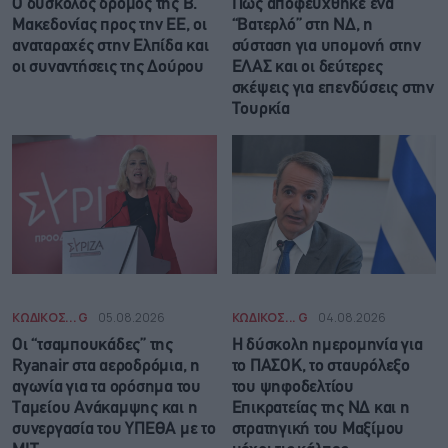
Ο δύσκολος δρόμος της Β.
Πώς αποφεύχθηκε ένα
Μακεδονίας προς την ΕΕ, οι
“Βατερλό” στη ΝΔ, η
αναταραχές στην Ελπίδα και
σύσταση για υπομονή στην
οι συναντήσεις της Δούρου
ΕΛΑΣ και οι δεύτερες
σκέψεις για επενδύσεις στην
Τουρκία
ΚΩΔΙΚΟΣ... G
05.08.2026
ΚΩΔΙΚΟΣ... G
04.08.2026
Οι “τσαμπουκάδες” της
Η δύσκολη ημερομηνία για
Ryanair στα αεροδρόμια, η
το ΠΑΣΟΚ, το σταυρόλεξο
αγωνία για τα ορόσημα του
του ψηφοδελτίου
Ταμείου Ανάκαμψης και η
Επικρατείας της ΝΔ και η
συνεργασία του ΥΠΕΘΑ με το
στρατηγική του Μαξίμου