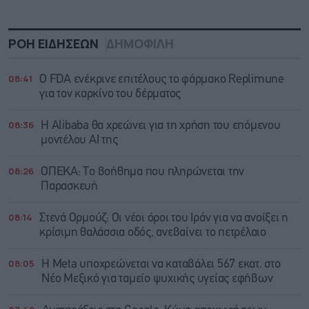
ΡΟΗ ΕΙΔΗΣΕΩΝ
ΔΗΜΟΦΙΛΗ
08:41
Ο FDA ενέκρινε επιτέλους το φάρμακο Replimune
για τον καρκίνο του δέρματος
08:36
Η Alibaba θα χρεώνει για τη χρήση του επόμενου
μοντέλου AI της
08:26
ΟΠΕΚΑ: Το βοήθημα που πληρώνεται την
Παρασκευή
08:14
Στενά Ορμούζ: Οι νέοι όροι του Ιράν για να ανοίξει η
κρίσιμη θαλάσσια οδός, ανεβαίνει το πετρέλαιο
08:05
Η Meta υποχρεώνεται να καταβάλει 567 εκατ. στο
Νέο Μεξικό για ταμείο ψυχικής υγείας εφήβων