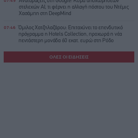
07:49
Αναταράξεις στη Google: Κύμα αποχωρήσεων
στελεχών AI, τι φέρνει η αλλαγή πόστου του Ντέμις
Χασάμπη στη DeepMind
07:46
Όμιλος Χατζηλαζάρου: Επιταχύνει το επενδυτικό
πρόγραμμα η Hotels Collection, προχωρά η νέα
πεντάστερη μονάδα 60 εκατ. ευρώ στη Ρόδο
ΟΛΕΣ ΟΙ ΕΙΔΗΣΕΙΣ