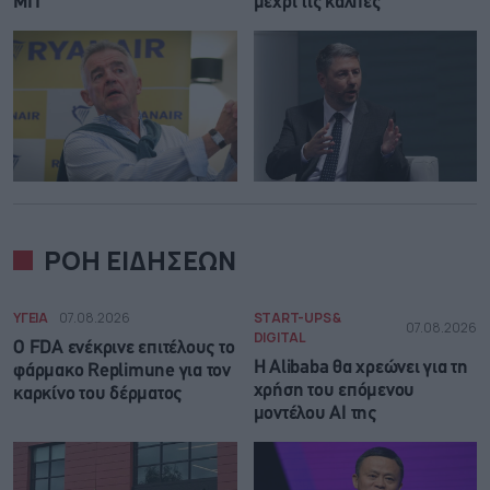
MIT
μέχρι τις κάλπες
ΡΟΗ ΕΙΔΗΣΕΩΝ
ΥΓΕΙΑ
07.08.2026
START-UPS &
07.08.2026
DIGITAL
Ο FDA ενέκρινε επιτέλους το
Η Alibaba θα χρεώνει για τη
φάρμακο Replimune για τον
χρήση του επόμενου
καρκίνο του δέρματος
μοντέλου AI της