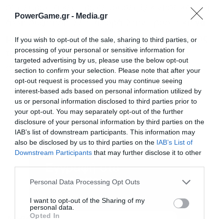
στις ευρωπαϊκές πρωτεύουσες ξεκίνησε και μια
PowerGame.gr -
Media.gr
άλλη συζήτηση. Σε τι αφορά; Στην προοπτική
να
μην είναι Αμερικανός στρατηγός ο επικεφαλής
If you wish to opt-out of the sale, sharing to third parties, or
processing of your personal or sensitive information for
του ΝΑΤΟ στο αμυντικό σκέλος
. Για πρώτη
targeted advertising by us, please use the below opt-out
φορά…
section to confirm your selection. Please note that after your
opt-out request is processed you may continue seeing
interest-based ads based on personal information utilized by
us or personal information disclosed to third parties prior to
your opt-out. You may separately opt-out of the further
disclosure of your personal information by third parties on the
IAB’s list of downstream participants. This information may
also be disclosed by us to third parties on the
IAB’s List of
Downstream Participants
that may further disclose it to other
third parties.
Εγγραφή στο
newsletter
Personal Data Processing Opt Outs
I want to opt-out of the Sharing of my
personal data.
Opted In