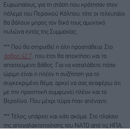
Ευρωπαίους, για τη στάση που κράτησαν στον
πόλεμο του Περσικού Κόλπου, τότε οι τελευταίοι
θα βάλουν μπρος τον δικό τους αμυντικό
πυλώνα εντός της Συμμαχίας.
*** Πού θα στηριχθεί η όλη προσπάθεια; Στο
άρθρο 42.7
, που έτσι θα αποκτήσει και το
απαιτούμενο βάθος. Για να καταλάβετε πόσο
ώριμη είναι η πλέον η συζήτηση για το
συγκεκριμένο θέμα, αρκεί να σας αναφέρω ότι
με την προοπτική συμφωνεί πλέον και το
Βερολίνο. Που μέχρι τώρα ήταν απέναντι.
*** Τέλος, υπάρχει και κάτι ακόμα. Στο πλαίσιο
της απογαλακτοποίησης του ΝΑΤΟ από τις ΗΠΑ,