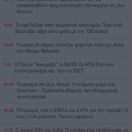
εγκατασταθούν ανεμογεννήτριες στα καμένα της Δυτ.
Αττικής
12:15
Το εφέ Νόλαν στην τουριστική οικονομία: Ποιο νησί
βουλιάζει χάρη στην τρέλα με την “Οδύσσεια”
12:05
Ρωσικές δυνάμεις έπληξαν φορτηγό πλοίο με όπλα
στη Μαύρη Θάλασσα
11:12
Ο Πούτιν “δοκιμάζει” το ΝΑΤΟ: Οι ΗΠΑ βλέπουν
χτύπημα ακόμα και “πριν το 2027”
10:45
Πυρκαγιά στη Δυτ. Αττική: Η επόμενη μέρα έχει
ξεκινήσει – Προστασία εδαφών, αντιπλημμυρικά,
αποκατάσταση
10:26
Πληρωμές από e-ΕΦΚΑ και ΔΥΠΑ για την περίοδο 10
έως 14 Αυγούστου: Ποιους αφορούν
10:18
Ο όμιλος ΙΟΝ του Ανδρ. Πινιατάρο είχε προβλήματα με