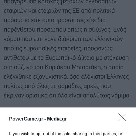
απαγόρευση κατοχής μετοχών αλλοδαπών
εταιριών και εταιριών της ΕΕ από πολιτικά
πρόσωπα είτε αυτοπροσώπως είτε δια
παρένθετου προσώπου όπως η σύζυγος. Ενός
νόμου που εισήγαγε διάκριση των ελληνικών
από τις ευρωπαϊκές εταιρείες, προφανώς
αντίθετου με το Ευρωπαϊκό Δίκαιο με στόχευση
στη σύζυγο του Κυριάκου Μητσοτάκη, η οποία
ελέγχθηκε εξονυχιστικά, όσο ελάχιστοι Έλληνες
πολίτες από όλες τις αρμόδιες αρχές που
έκριναν οριστικά ότι όλα είναι απολύτως νόμιμα.
Δίνουμε στη δημοσιότητα, λοιπόν, σήμερα τη
PowerGame.gr -
Media.gr
συμφωνία δωρεάς των μετοχών της κυρία
Γκραμπόφσκι στον ετεροθαλή αδελφό της κ.
If you wish to opt-out of the sale, sharing to third parties, or