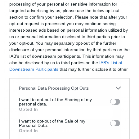
Γιώργο Παπαζήση, η οποία έχει υπογραφεί εντός
processing of your personal or sensitive information for
targeted advertising by us, please use the below opt-out
του προβλεπόμενου χρονικού ορίου που έθετε ο
section to confirm your selection. Please note that after your
νόμος τον Αύγουστο του 2016 και συνεπώς είναι
opt-out request is processed you may continue seeing
interest-based ads based on personal information utilized by
απολύτως σαφές ότι δεν υπάρχει κανένα ζήτημα
us or personal information disclosed to third parties prior to
πόθεν έσχες. Αυτή είναι η αλήθεια. Αλλά ο κ.
your opt-out. You may separately opt-out of the further
disclosure of your personal information by third parties on the
Βαξεβάνης, ο οποίος έχει πρωτόδικα
IAB’s list of downstream participants. This information may
καταδικαστεί κατόπιν αγωγής της κυρίας
also be disclosed by us to third parties on the
IAB’s List of
Downstream Participants
that may further disclose it to other
Γκραμπόφσκι για συκοφαντική δυσφήμιση, έχει
third parties.
Εγγραφή στο
όση σχέση με την αλήθεια, όση και το
newsletter
Personal Data Processing Opt Outs
δημοσίευμά του που εμφάνιζε την Μαρέβα
I want to opt-out of the Sharing of my
Γκραμπόφσκι να βρίσκεται στην Αίγυπτο το 2020,
personal data.
Opted In
παραβιάζοντας τα περιοριστικά μέτρα κατά του
κορονοϊού, όταν το ταξίδι είχε γίνει το 2019. Για
I want to opt-out of the Sale of my
Personal Data.
τα υπόλοιπα το λόγο θα έχει ξανά η Δικαιοσύνη.
Αποδέχομαι τους
όρους χρήσης
*
Opted In
και την πολιτική απορρήτου