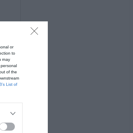
sonal or
ection to
ou may
 personal
out of the
 downstream
B’s List of