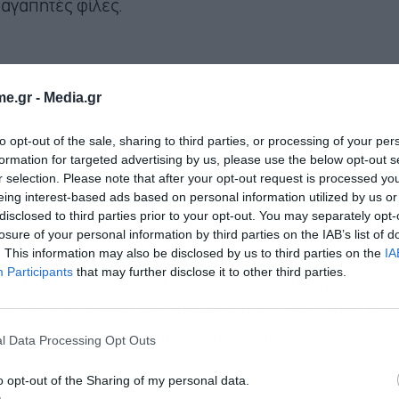
 αγαπητές φίλες.
e.gr -
Media.gr
to opt-out of the sale, sharing to third parties, or processing of your per
formation for targeted advertising by us, please use the below opt-out s
r selection. Please note that after your opt-out request is processed y
eing interest-based ads based on personal information utilized by us or
disclosed to third parties prior to your opt-out. You may separately opt-
losure of your personal information by third parties on the IAB’s list of
. This information may also be disclosed by us to third parties on the
IA
Participants
that may further disclose it to other third parties.
ι ευγνωμοσύνη σε όλους εσάς και ιδιαίτερα στα
ιατί χωρίς τη δική τους παρουσία δεν θα είχαμε το
 για το αύριο της πατρίδας μας. Σας
l Data Processing Opt Outs
o opt-out of the Sharing of my personal data.