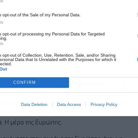
In
o opt-out of the Sale of my Personal Data.
In
to opt-out of processing my Personal Data for Targeted
ing.
In
o opt-out of Collection, Use, Retention, Sale, and/or Sharing
ersonal Data that Is Unrelated with the Purposes for which it
lected.
Out
CONFIRM
 τόπο και καλύτερο χρόνο να συζητήσουμε για
λονίκη. Στη Θεσσαλονίκη γιατί ο τόπος αυτός
ισμό που είναι η βάση της παράταξης, η βάση της
Data Deletion
Data Access
Privacy Policy
διότι η 9η Μαΐου είναι η μέρα για την οποία
ά. Η μέρα της Ευρώπης.