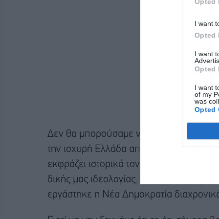
Opted 
I want t
Opted 
I want 
Advertis
Opted 
I want t
of my P
was col
Opted 
Δεν θα μπορούσαμε να βρούμε καλύτερο
την ισχυρή Ελλάδα από σήμερα στη Θεσσα
εκφράζει ιστορικά τον υπεύθυνο πατριωτ
δικής μας ιδεολογίας. Και καλύτερη μέρα 
εργάστηκε η Νέα Δημοκρατία διαχρονικ