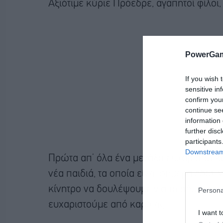
Αξιότιμε κύριε Πρόεδρε, αγαπητοί φίλοι,
PowerGam
If you wish 
sensitive in
confirm you
continue se
information 
further disc
participants
Downstream 
Πρώτα απ’ όλα ένα μεγάλο ευχαριστώ κα
νέα παιδιά, τα οποία είναι σήμερα εδώ, γ
κίνητρο να δουλέψουμε για το σήμερα και
Persona
ευχαριστούμε από καρδιάς.
I want t