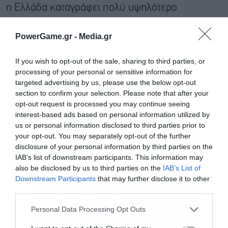
η Ελλάδα καταγράφει πολύ υψηλότερο
πληθωρισμό της τάξης του 4,6% τον Απρίλιο και
PowerGame.gr -
Media.gr
4,9% το Μάιο, ενώ ο μέσος όρος της ευρωζώνης
διαμορφώνεται στο 3% και 3,2% αντίστοιχα.
If you wish to opt-out of the sale, sharing to third parties, or
processing of your personal or sensitive information for
Δεν είναι τυχαίο ότι, στον απολογισμό του
targeted advertising by us, please use the below opt-out
section to confirm your selection. Please note that after your
κυβερνητικού έργου της επταετίας 2019–2026,
opt-out request is processed you may continue seeing
που παρουσίασε την Κυριακή 28 Ιουνίου, ο
interest-based ads based on personal information utilized by
us or personal information disclosed to third parties prior to
Πρωθυπουργός επέλεξε να συγκρίνει τη
your opt-out. You may separately opt-out of the further
σωρευτική αύξηση του πληθωρισμού στην
disclosure of your personal information by third parties on the
IAB’s list of downstream participants. This information may
Ελλάδα με τον μέσο όρο της Ευρωπαϊκής
also be disclosed by us to third parties on the
IAB’s List of
Ένωσης μόνο για την περίοδο 2019–2025.
Downstream Participants
that may further disclose it to other
third parties.
Εγγραφή στο
newsletter
Personal Data Processing Opt Outs