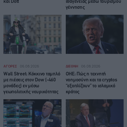
και Dott
ιθαγένειας μέσω τουρισμού
γέννησης
ΑΓΟΡΕΣ
06.08.2026
ΔΙΕΘΝΗ
06.08.2026
Wall Street: Κόκκινο ταμπλό
ΟΗΕ: Πώς η τεχνητή
με πιέσεις στον Dow (-460
νοημοσύνη και τα cryptos
μονάδες) εν μέσω
“εξοπλίζουν” το ισλαμικό
γεωπολιτικής νευρικότητας
κράτος