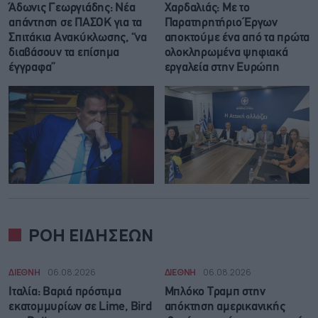
Άδωνις Γεωργιάδης: Νέα
Χαρδαλιάς: Με το
απάντηση σε ΠΑΣΟΚ για τα
Παρατηρητήριο Έργων
Σπιτάκια Ανακύκλωσης, “να
αποκτούμε ένα από τα πρώτα
διαβάσουν τα επίσημα
ολοκληρωμένα ψηφιακά
έγγραφα”
εργαλεία στην Ευρώπη
ΡΟΗ ΕΙΔΗΣΕΩΝ
ΔΙΕΘΝΗ
06.08.2026
ΔΙΕΘΝΗ
06.08.2026
Ιταλία: Βαριά πρόστιμα
Μπλόκο Τραμπ στην
εκατομμυρίων σε Lime, Bird
απόκτηση αμερικανικής