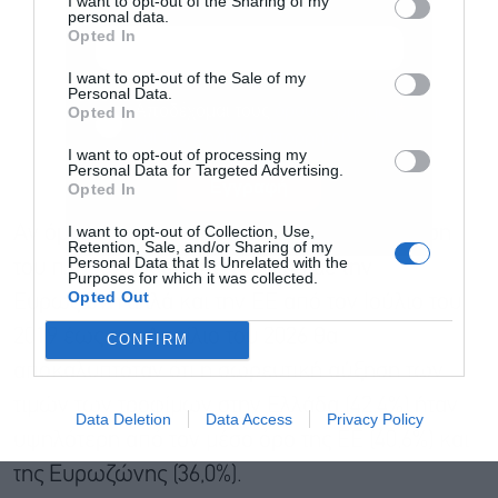
I want to opt-out of the Sharing of my
personal data.
Opted In
I want to opt-out of the Sale of my
Personal Data.
Αποδέχομαι τους
όρους χρήσης
*
Opted In
και την πολιτική απορρήτου
I want to opt-out of processing my
Personal Data for Targeted Advertising.
Εγγραφή
Opted In
I want to opt-out of Collection, Use,
Αν όμως παρουσίαζε την αντίστοιχη σύγκριση
Retention, Sale, and/or Sharing of my
Personal Data that Is Unrelated with the
του πληθωρισμού στα τρόφιμα με την
Purposes for which it was collected.
Opted Out
Ευρωζώνη αλλά και την ΕΕ από τον Ιούλιο του
2019 έως τον Aπρίλιο του 2026 θα
CONFIRM
αποκαλυπτόταν ότι η σωρευτική αύξηση των
τιμών των τροφίμων στην Ελλάδα (42,4%) ήταν
Data Deletion
Data Access
Privacy Policy
υψηλότερη από τον μέσο όρο της ΕΕ (40,6%) και
της Ευρωζώνης (36,0%).