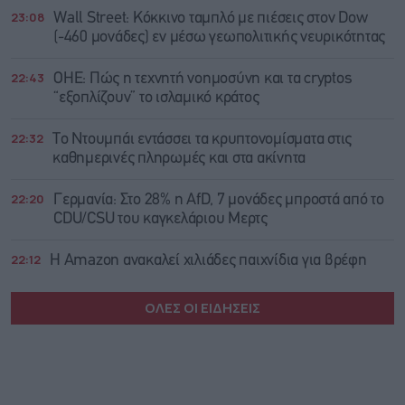
23:08
Wall Street: Κόκκινο ταμπλό με πιέσεις στον Dow
(-460 μονάδες) εν μέσω γεωπολιτικής νευρικότητας
22:43
ΟΗΕ: Πώς η τεχνητή νοημοσύνη και τα cryptos
“εξοπλίζουν” το ισλαμικό κράτος
22:32
Το Ντουμπάι εντάσσει τα κρυπτονομίσματα στις
καθημερινές πληρωμές και στα ακίνητα
22:20
Γερμανία: Στο 28% η AfD, 7 μονάδες μπροστά από το
CDU/CSU του καγκελάριου Μερτς
22:12
Η Amazon ανακαλεί χιλιάδες παιχνίδια για βρέφη
ΟΛΕΣ ΟΙ ΕΙΔΗΣΕΙΣ