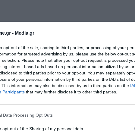
e.gr -
Media.gr
 αγοράς, τα κίνητρα κατανάλωσης, τις στάσεις των
to opt-out of the sale, sharing to third parties, or processing of your per
formation for targeted advertising by us, please use the below opt-out s
ιαθέσιμων επιλογών έτοιμου φαγητού από τα
r selection. Please note that after your opt-out request is processed y
eing interest-based ads based on personal information utilized by us or
disclosed to third parties prior to your opt-out. You may separately opt-
losure of your personal information by third parties on the IAB’s list of
. This information may also be disclosed by us to third parties on the
IA
Participants
that may further disclose it to other third parties.
l Data Processing Opt Outs
o opt-out of the Sharing of my personal data.