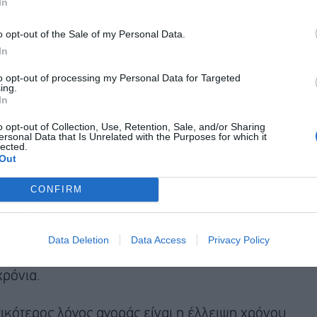
In
o opt-out of the Sale of my Personal Data.
In
ατα της έρευνας για το
to opt-out of processing my Personal Data for Targeted
ing.
In
o opt-out of Collection, Use, Retention, Sale, and/or Sharing
χεται σε 14,79€ την εβδομάδα, δηλαδή περίπου
ersonal Data that Is Unrelated with the Purposes for which it
lected.
Out
CONFIRM
ν το ποσοστό των καταναλωτών που τα επιλέγουν
 το 2016.
Data Deletion
Data Access
Privacy Policy
δεν αγοράζει ποτέ έτοιμο φαγητό, ποσοστό
χρόνια.
ικότερος λόγος αγοράς είναι η έλλειψη χρόνου