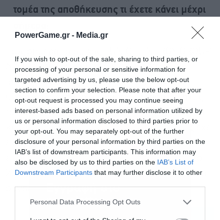
τομέα της αποθήκευσης τι έχετε κάνει μέχρι
σήμερα;
PowerGame.gr -
Media.gr
Έως σήμερα, o όμιλος EUNICE ENERGY GROUP
If you wish to opt-out of the sale, sharing to third parties, or
διαθέτει συνολικά 100MW εγκατεστημένης
processing of your personal or sensitive information for
targeted advertising by us, please use the below opt-out
ισχύος σε φωτοβολταϊκά, αιολικά πάρκα και
section to confirm your selection. Please note that after your
υβριδικούς σταθμούς ανά την Ελλάδα. Η ισχύς
opt-out request is processed you may continue seeing
interest-based ads based on personal information utilized by
των πάρκων μας που βρίσκονται σε λειτουργία
us or personal information disclosed to third parties prior to
κυμαίνεται από 100kW-30MW, ενώ ο Όμιλος έχει
your opt-out. You may separately opt-out of the further
disclosure of your personal information by third parties on the
ένα pipeline της τάξεως των 1.650MW για τα
IAB’s list of downstream participants. This information may
επόμενα 8-10 χρόνια. Στόχος μας είναι, έως το
also be disclosed by us to third parties on the
IAB’s List of
Downstream Participants
that may further disclose it to other
2025, να έχουμε υλοποιήσει 500-600MW από το
third parties.
Εγγραφή στο
σύνολο των 1.650MW.
newsletter
Personal Data Processing Opt Outs