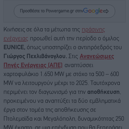
Προσθέστε το Powergame.gr στην
Κινήσεις σε όλα τα μέτωπα της
πράσινης
ενέργειας
προωθεί αυτή την περίοδο ο όμιλος
EUNICE,
όπως υποστηρίζει ο αντιπρόεδρός του
Γιώργος Πεχλιβάνογλου.
Στις
Ανανεώσιμες
Πηγές Ενέργειας (ΑΠΕ)
αναπτύσσει
χαρτοφυλάκιο 1.650 MW με στόχο τα 500 – 600
MW να λειτουργούν μέχρι το 2025. Ταυτόχρονα
περιμένει τον διαγωνισμό για την
αποθήκευση
,
προκειμένου να αναπτύξει τα δύο εμβληματικά
έργα στον τομέα της αποθήκευσης σε
Πτολεμαϊδα και Μεγαλόπολη, δυναμικότητας 250
MW έκαστο, σε μια επένδυση που θα ξεπεράσει