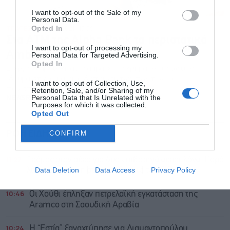
I want to opt-out of the Sale of my
Personal Data.
Opted In
ΤΡΑΠΕΖΕΣ
01.03.2021 - 13:59
Στα ΑΤΜ της Alpha Bank τα περιστατικά
I want to opt-out of processing my
Amber Alert
Personal Data for Targeted Advertising.
Opted In
Ενεργό συμμετοχή αναλαμβάνει το χρηματοπιστωτικό
ίδρυμα στην έγκαιρη ειδοποίηση των πολιτών για
I want to opt-out of Collection, Use,
περιστατικά εξαφάνισης παιδιών
Retention, Sale, and/or Sharing of my
Personal Data that Is Unrelated with the
NEWSROOM
Purposes for which it was collected.
Opted Out
ΡΟΗ ΕΙΔΗΣΕΩΝ
ΔΗΜΟΦΙΛΗ
CONFIRM
11:27
Τρόμος στον αέρα για δύο επιβατηγά αεροπλάνα: Παρά
Data Deletion
Data Access
Privacy Policy
λίγο σύγκρουση στο αεροδρόμιο του Σίδνεϊ
10:46
Οι Χούθι έπληξαν πετρελαϊκή εγκατάσταση της
Aramco στη Σαουδική Αραβία
10:24
Η “Εστία” ξαναχτύπησε για Διαμαντοπούλου,