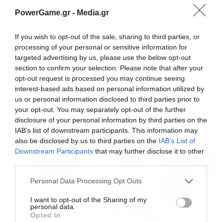
PowerGame.gr -
Media.gr
έγγραφα
Να ηγηθεί η Αχτσιόγλου μιας επανασυγκολλημένης
Αριστεράς, λέει η εναλλακτική ερμηνεία για τη σημερινή
If you wish to opt-out of the sale, sharing to third parties, or
στάση της να βρίσκεται ένα βήμα πίσω
processing of your personal or sensitive information for
NEWSROOM
targeted advertising by us, please use the below opt-out
section to confirm your selection. Please note that after your
opt-out request is processed you may continue seeing
interest-based ads based on personal information utilized by
us or personal information disclosed to third parties prior to
your opt-out. You may separately opt-out of the further
disclosure of your personal information by third parties on the
IAB’s list of downstream participants. This information may
also be disclosed by us to third parties on the
IAB’s List of
Downstream Participants
that may further disclose it to other
third parties.
Personal Data Processing Opt Outs
I want to opt-out of the Sharing of my
personal data.
Opted In