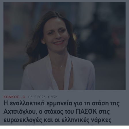
ΚΩΔΙΚΟΣ... G
05.12.2023 - 07:32
Η εναλλακτική ερμηνεία για τη στάση της
Αχτσιόγλου, ο στόχος του ΠΑΣΟΚ στις
ευρωεκλογές και οι ελληνικές νάρκες
για την Αλβανία στα ευρωπαϊκά