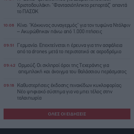
Χριστοδουλάκη: “Φαντασιόπληκτο ρεπορτάζ” απαντά
το ΠΑΣΟΚ
10:08
Κίνα: “Κόκκινος συναγερμός” για τον τυφώνα Ντόλφιν
– Ακυρώθηκαν πάνω από 1.000 πτήσεις
09:51
Γερμανία: Επεκτείνεται η έρευνα για την ασφάλεια
από τα drones μετά το περιστατικό σε αεροδρόμιο
09:42
Ορμούζ: Οι σκληροί όροι της Τεχεράνης για
απεμπλοκή και άνοιγμα του θαλάσσιου περάσματος
09:18
Καθυστερήσεις έκδοσης πινακίδων κυκλοφορίας:
Νέο ψηφιακό σύστημα για να μπει τέλος στην
ταλαιπωρία
ΟΛΕΣ ΟΙ ΕΙΔΗΣΕΙΣ