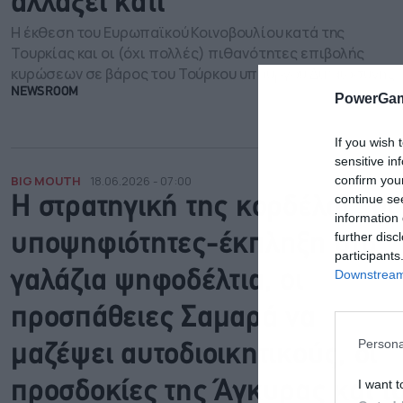
αλλάξει κάτι
Η έκθεση του Ευρωπαϊκού Κοινοβουλίου κατά της
Τουρκίας και οι (όχι πολλές) πιθανότητες επιβολής
κυρώσεων σε βάρος του Τούρκου υπουργού Δικαιοσύνης
NEWSROOM
PowerGam
If you wish 
sensitive in
confirm you
BIG MOUTH
18.06.2026 - 07:00
continue se
Η στρατηγική της κορδέλας, οι
information 
further disc
υποψηφιότητες-έκπληξη στα
participants
Downstream 
γαλάζια ψηφοδέλτια, οι
προσπάθειες Σαμαρά να
Persona
μαζέψει αυτοδιοικητικούς, οι
I want t
προσδοκίες της Άγκυρας και τ