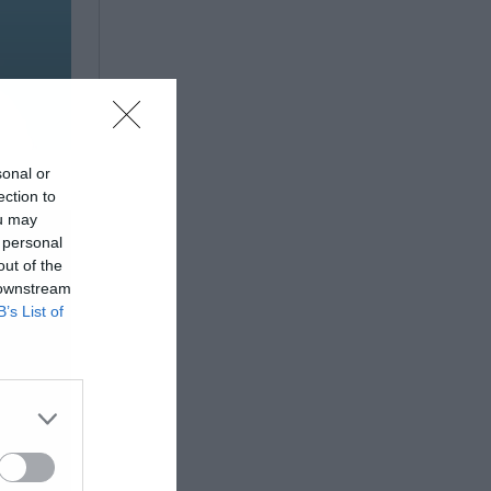
sonal or
ection to
ou may
 personal
out of the
 downstream
B’s List of