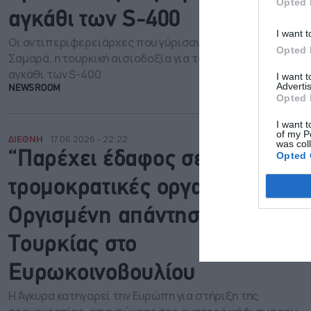
Opted 
αγκάθι των S-400
I want t
Οι αντιπεριφερειάρχες που γύρισαν την πλάτη στον
Opted 
Σαμαρά, η τουρκική αισιοδοξία για τα F-35 και το μεγάλο
αγκάθι των S-400
I want 
Advertis
NEWSROOM
Opted 
I want t
of my P
ΔΙΕΘΝΗ
17.06.2026 - 22:22
was col
“Παρέχει έδαφος σε
Opted 
τρομοκρατικές οργανώσεις” –
Οργισμένη απάντηση της
Τουρκίας στο
Ευρωκοινοβουλίου
Η Άγκυρα κατηγορεί την Ευρώπη για στήριξη της