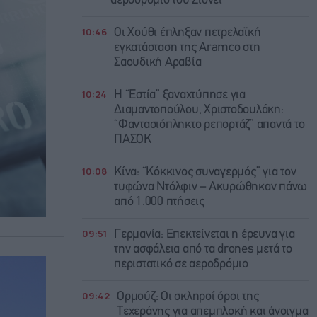
αεροδρόμιο του Σίδνεϊ
10:46
Οι Χούθι έπληξαν πετρελαϊκή
εγκατάσταση της Aramco στη
Σαουδική Αραβία
10:24
Η “Εστία” ξαναχτύπησε για
Διαμαντοπούλου, Χριστοδουλάκη:
“Φαντασιόπληκτο ρεπορτάζ” απαντά το
ΠΑΣΟΚ
10:08
Κίνα: “Κόκκινος συναγερμός” για τον
τυφώνα Ντόλφιν – Ακυρώθηκαν πάνω
από 1.000 πτήσεις
09:51
Γερμανία: Επεκτείνεται η έρευνα για
την ασφάλεια από τα drones μετά το
περιστατικό σε αεροδρόμιο
09:42
Ορμούζ: Οι σκληροί όροι της
Τεχεράνης για απεμπλοκή και άνοιγμα